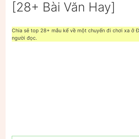
[28+ Bài Văn Hay]
Chia sẻ top 28+ mẫu kể về một chuyến đi chơi xa ở Đ
người đọc.