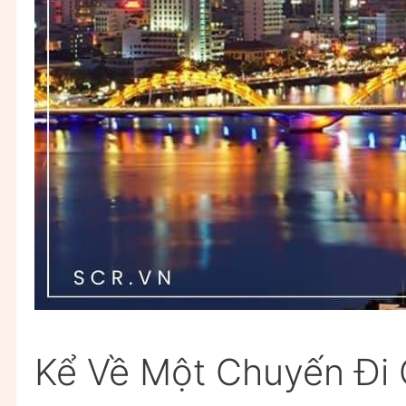
Kể Về Một Chuyến Đi 