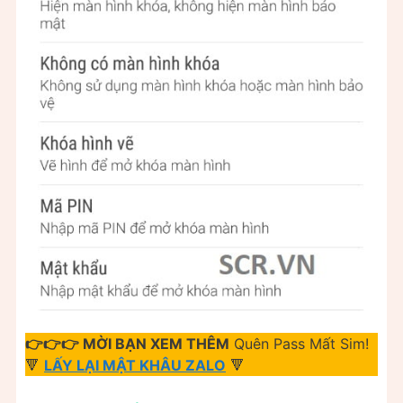
👉👉👉 MỜI BẠN XEM THÊM
Quên Pass Mất Sim!
🔻
LẤY LẠI MẬT KHÂU ZALO
🔻