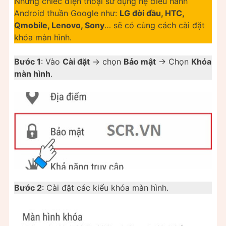
Những chiếc điện thoại sử dụng hệ điều hành
Android thuần Google như:
LG đời đầu, HTC,
Qmobile, Lenovo, Sony
… sẽ có cùng cách cài đặt
khóa màn hình.
Bước 1
: Vào
Cài đặt
-> chọn
Bảo mật
-> Chọn
Khóa
màn hình
.
Bước 2
: Cài đặt các kiểu khóa màn hình.