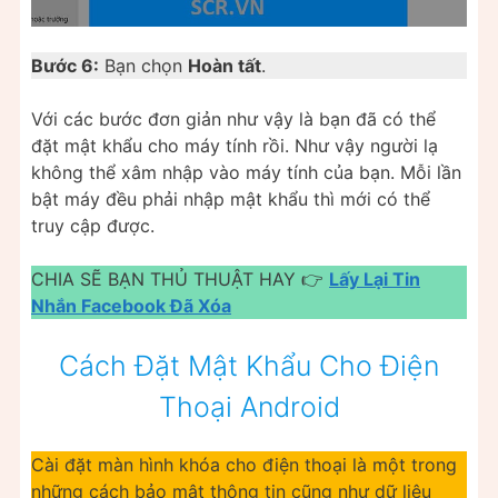
Bước 6:
Bạn chọn
Hoàn tất
.
Với các bước đơn giản như vậy là bạn đã có thể
đặt mật khẩu cho máy tính rồi. Như vậy người lạ
không thể xâm nhập vào máy tính của bạn. Mỗi lần
bật máy đều phải nhập mật khẩu thì mới có thể
truy cập được.
CHIA SẼ BẠN THỦ THUẬT HAY 👉
Lấy Lại Tin
Nhắn Facebook Đã Xóa
Cách Đặt Mật Khẩu Cho Điện
Thoại Android
Cài đặt màn hình khóa cho điện thoại là một trong
những cách bảo mật thông tin cũng như dữ liệu