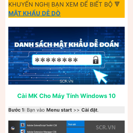
KHUYẾN NGHỊ BẠN XEM ĐỂ BIẾT BỘ 🔻
MẬT KHẨU DỄ DÒ
Cài MK Cho Máy Tính Windows 10
Bước 1:
Bạn vào
Menu start
>>
Cài đặt
.