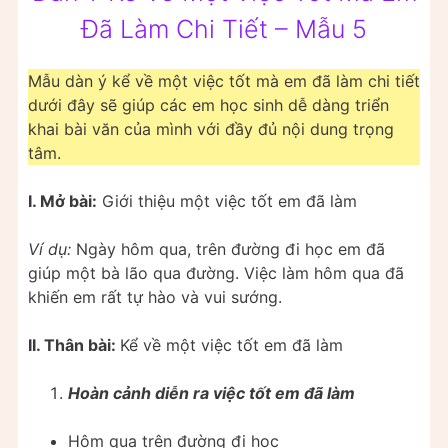
Đã Làm Chi Tiết – Mẫu 5
Mẫu dàn ý kể về một việc tốt mà em đã làm chi tiết
dưới đây sẽ giúp các em học sinh dễ dàng triển
khai bài văn của mình với đầy đủ nội dung trọng
tâm.
I. Mở bài:
Giới thiệu một việc tốt em đã làm
Ví dụ:
Ngày hôm qua, trên đường đi học em đã
giúp một bà lão qua đường. Việc làm hôm qua đã
khiến em rất tự hào và vui sướng.
II. Thân bài:
Kể về một việc tốt em đã làm
Hoàn cảnh diễn ra việc tốt em đã làm
Hôm qua trên đường đi học