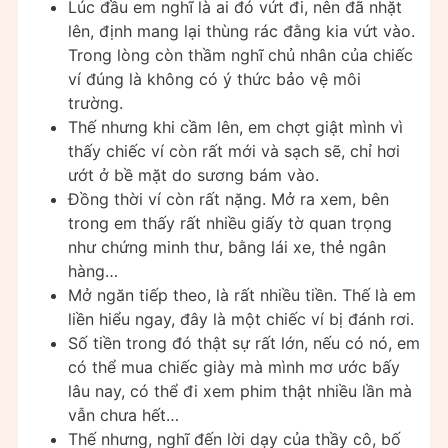
Lúc đầu em nghĩ là ai đó vứt đi, nên đã nhặt
lên, định mang lại thùng rác đằng kia vứt vào.
Trong lòng còn thầm nghĩ chủ nhân của chiếc
ví đúng là không có ý thức bảo vệ môi
trường.
Thế nhưng khi cầm lên, em chợt giật mình vì
thấy chiếc ví còn rất mới và sạch sẽ, chỉ hơi
ướt ở bề mặt do sương bám vào.
Đồng thời ví còn rất nặng. Mở ra xem, bên
trong em thấy rất nhiều giấy tờ quan trọng
như chứng minh thư, bằng lái xe, thẻ ngân
hàng…
Mở ngăn tiếp theo, là rất nhiều tiền. Thế là em
liền hiểu ngay, đây là một chiếc ví bị đánh rơi.
Số tiền trong đó thật sự rất lớn, nếu có nó, em
có thể mua chiếc giày mà mình mơ ước bấy
lâu nay, có thể đi xem phim thật nhiều lần mà
vẫn chưa hết…
Thế nhưng, nghĩ đến lời dạy của thầy cô, bố