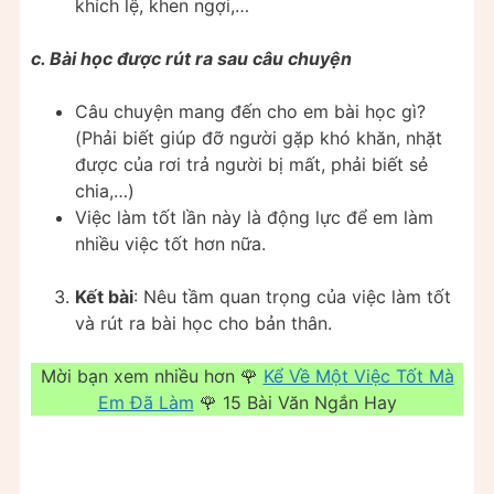
khích lệ, khen ngợi,…
c. Bài học được rút ra sau câu chuyện
Câu chuyện mang đến cho em bài học gì?
(Phải biết giúp đỡ người gặp khó khăn, nhặt
được của rơi trả người bị mất, phải biết sẻ
chia,…)
Việc làm tốt lần này là động lực để em làm
nhiều việc tốt hơn nữa.
Kết bài
: Nêu tầm quan trọng của việc làm tốt
và rút ra bài học cho bản thân.
Mời bạn xem nhiều hơn 🌹
Kể Về Một Việc Tốt Mà
Em Đã Làm
🌹 15 Bài Văn Ngắn Hay