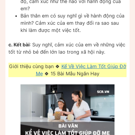
độ, cảm xúc như thế nào với hành động của
em?
Bản thân em có suy nghĩ gì về hành động của
mình? Cảm xúc của em thay đổi ra sao sau
khi làm được một việc tốt.
c. Kết bài
: Suy nghĩ, cảm xúc của em về những việc
tốt từ nhỏ bé đến lớn lao trong xã hội này.
Giới thiệu cùng bạn 🍀
Kể Về Việc Làm Tốt Giúp Đỡ
Mẹ
🍀 15 Bài Mẫu Ngắn Hay