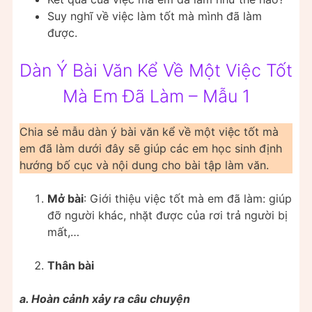
Suy nghĩ về việc làm tốt mà mình đã làm
được.
Dàn Ý Bài Văn Kể Về Một Việc Tốt
Mà Em Đã Làm – Mẫu 1
Chia sẻ mẫu dàn ý bài văn kể về một việc tốt mà
em đã làm dưới đây sẽ giúp các em học sinh định
hướng bố cục và nội dung cho bài tập làm văn.
Mở bài
: Giới thiệu việc tốt mà em đã làm: giúp
đỡ người khác, nhặt được của rơi trả người bị
mất,…
Thân bài
a. Hoàn cảnh xảy ra câu chuyện