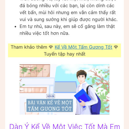
đá bóng nhiều với các bạn, lại còn dính các
vết bẩn, mùi hôi nhưng em vẫn cảm thấy rất
vui và sung sướng khi giúp được người khác.
Em tự nhủ, sau này, em sẽ cố gắng làm thật
nhiều việc tốt hơn nữa.
Tham khảo thêm 🌹
Kể Về Một Tấm Gương Tốt
🌹
Tuyển tập hay nhất
Dàn Ý Kể Về Một Việc Tốt Mà Em