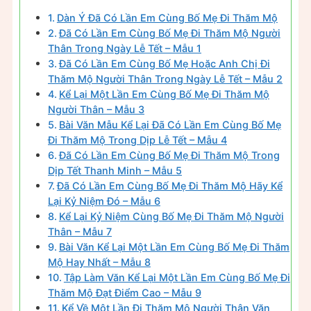
Dàn Ý Đã Có Lần Em Cùng Bố Mẹ Đi Thăm Mộ
Đã Có Lần Em Cùng Bố Mẹ Đi Thăm Mộ Người
Thân Trong Ngày Lễ Tết – Mẫu 1
Đã Có Lần Em Cùng Bố Mẹ Hoặc Anh Chị Đi
Thăm Mộ Người Thân Trong Ngày Lễ Tết – Mẫu 2
Kể Lại Một Lần Em Cùng Bố Mẹ Đi Thăm Mộ
Người Thân – Mẫu 3
Bài Văn Mẫu Kể Lại Đã Có Lần Em Cùng Bố Mẹ
Đi Thăm Mộ Trong Dịp Lễ Tết – Mẫu 4
Đã Có Lần Em Cùng Bố Mẹ Đi Thăm Mộ Trong
Dịp Tết Thanh Minh – Mẫu 5
Đã Có Lần Em Cùng Bố Mẹ Đi Thăm Mộ Hãy Kể
Lại Kỷ Niệm Đó – Mẫu 6
Kể Lại Kỷ Niệm Cùng Bố Mẹ Đi Thăm Mộ Người
Thân – Mẫu 7
Bài Văn Kể Lại Một Lần Em Cùng Bố Mẹ Đi Thăm
Mộ Hay Nhất – Mẫu 8
Tập Làm Văn Kể Lại Một Lần Em Cùng Bố Mẹ Đi
Thăm Mộ Đạt Điểm Cao – Mẫu 9
Kể Về Một Lần Đi Thăm Mộ Người Thân Văn