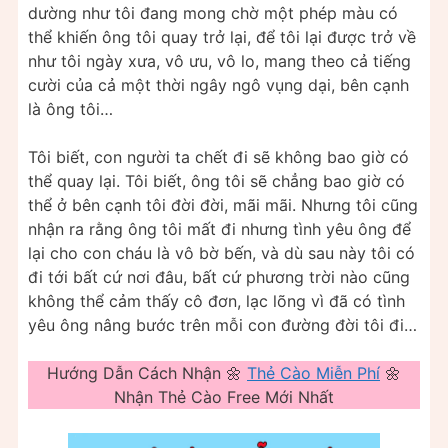
dường như tôi đang mong chờ một phép màu có
thể khiến ông tôi quay trở lại, để tôi lại được trở về
như tôi ngày xưa, vô ưu, vô lo, mang theo cả tiếng
cười của cả một thời ngây ngô vụng dại, bên cạnh
là ông tôi…
Tôi biết, con người ta chết đi sẽ không bao giờ có
thể quay lại. Tôi biết, ông tôi sẽ chẳng bao giờ có
thể ở bên cạnh tôi đời đời, mãi mãi. Nhưng tôi cũng
nhận ra rằng ông tôi mất đi nhưng tình yêu ông để
lại cho con cháu là vô bờ bến, và dù sau này tôi có
đi tới bất cứ nơi đâu, bất cứ phương trời nào cũng
không thể cảm thấy cô đơn, lạc lõng vì đã có tình
yêu ông nâng bước trên mỗi con đường đời tôi đi…
Hướng Dẫn Cách Nhận 🌼
Thẻ Cào Miễn Phí
🌼
Nhận Thẻ Cào Free Mới Nhất