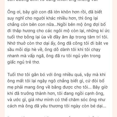
Ông ơi, bây giờ con đã lớn khôn hơn rồi, đã biết
suy nghĩ cho người khác nhiều hơn, thì ông lại
chẳng còn bên con nữa…Ngồi bên mộ ông đợi bố
đi thắp hương cho các ngôi mộ còn lại, những kí ức
tuổi thơ bỗng lại ùa về đầy ăm ắp trong tâm trí tôi.
Nhớ thuở còn thơ dại ấy, ông đã cõng tôi đi bắt ve
sầu mỗi dịp hè về, ông dỗ dành tôi khi tôi chạy
nhanh mà vấp ngã, ông đã ru tôi ngủ yên trong
giấc ngủ trẻ thơ.
Tuổi thơ tôi gắn bó với ông nhiều quá, vậy mà khi
ông mất tôi lại ngây ngô chẳng biết gì, cứ đòi bố
mẹ phải mang ông về bằng được cho tôi… Bây giờ
khi đã trưởng thành hơn, tôi đang ngồi cạnh ông,
và ước gì, giá như mình có thể chăm sóc ông như
cách mà ông đã yêu thương tôi ngày còn bé dại…