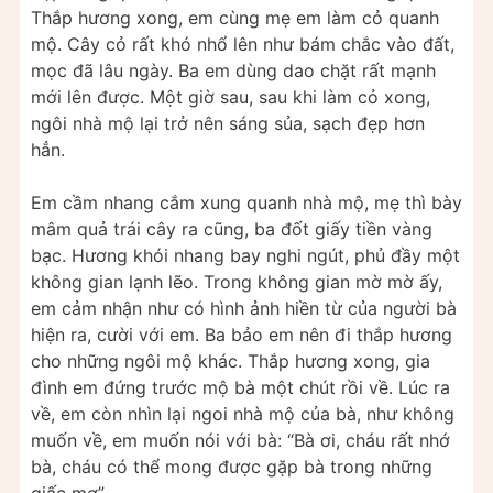
Thắp hương xong, em cùng mẹ em làm cỏ quanh
mộ. Cây cỏ rất khó nhổ lên như bám chắc vào đất,
mọc đã lâu ngày. Ba em dùng dao chặt rất mạnh
mới lên được. Một giờ sau, sau khi làm cỏ xong,
ngôi nhà mộ lại trở nên sáng sủa, sạch đẹp hơn
hẳn.
Em cầm nhang cắm xung quanh nhà mộ, mẹ thì bày
mâm quả trái cây ra cũng, ba đốt giấy tiền vàng
bạc. Hương khói nhang bay nghi ngút, phủ đầy một
không gian lạnh lẽo. Trong không gian mờ mờ ấy,
em cảm nhận như có hình ảnh hiền từ của người bà
hiện ra, cười với em. Ba bảo em nên đi thắp hương
cho những ngôi mộ khác. Thắp hương xong, gia
đình em đứng trước mộ bà một chút rồi về. Lúc ra
về, em còn nhìn lại ngoi nhà mộ của bà, như không
muốn về, em muốn nói với bà: “Bà ơi, cháu rất nhớ
bà, cháu có thể mong được gặp bà trong những
giấc mơ”.