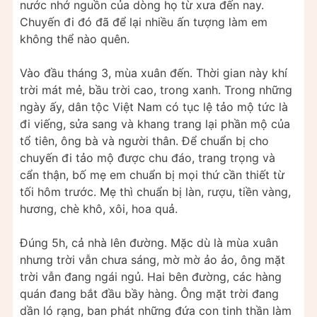
nước nhớ nguồn của dòng họ từ xưa đến nay.
Chuyến đi đó đã để lại nhiều ấn tượng làm em
không thể nào quên.
Vào đầu tháng 3, mùa xuân đến. Thời gian này khí
trời mát mẻ, bầu trời cao, trong xanh. Trong những
ngày ấy, dân tộc Việt Nam có tục lệ tảo mộ tức là
đi viếng, sửa sang và khang trang lại phần mộ của
tổ tiên, ông bà và người thân. Để chuẩn bị cho
chuyến đi tảo mộ được chu đáo, trang trọng và
cẩn thận, bố mẹ em chuẩn bị mọi thứ cần thiết từ
tối hôm trước. Mẹ thì chuẩn bị làn, rượu, tiền vàng,
hương, chè khô, xôi, hoa quả.
Đúng 5h, cả nhà lên đường. Mặc dù là mùa xuân
nhưng trời vẫn chưa sáng, mờ mờ ảo ảo, ông mặt
trời vẫn đang ngái ngủ. Hai bên đường, các hàng
quán đang bắt đầu bầy hàng. Ông mặt trời đang
dần ló rạng, ban phát những đứa con tinh thần làm