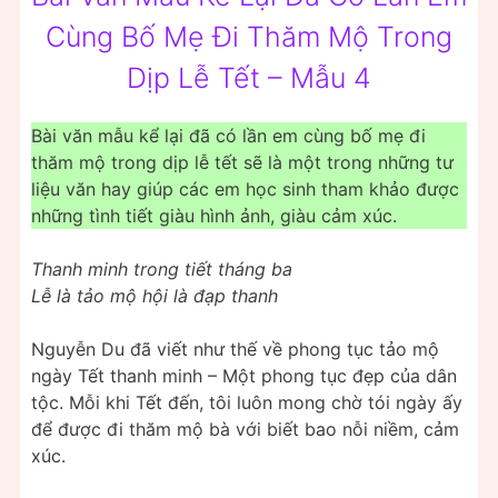
Cùng Bố Mẹ Đi Thăm Mộ Trong
Dịp Lễ Tết – Mẫu 4
Bài văn mẫu kể lại đã có lần em cùng bố mẹ đi
thăm mộ trong dịp lễ tết sẽ là một trong những tư
liệu văn hay giúp các em học sinh tham khảo được
những tình tiết giàu hình ảnh, giàu cảm xúc.
Thanh minh trong tiết tháng ba
Lễ là tảo mộ hội là đạp thanh
Nguyễn Du đã viết như thế về phong tục tảo mộ
ngày Tết thanh minh – Một phong tục đẹp của dân
tộc. Mỗi khi Tết đến, tôi luôn mong chờ tói ngày ấy
để được đi thăm mộ bà với biết bao nỗi niềm, cảm
xúc.