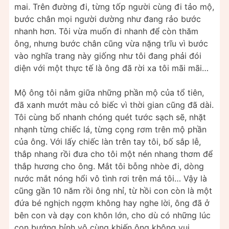
mai. Trên đường đi, từng tốp người cùng đi tảo mộ,
bước chân mọi người dường như đang rảo bước
nhanh hơn. Tôi vừa muốn đi nhanh để còn thăm
ông, nhưng bước chân cũng vừa nặng trĩu vì bước
vào nghĩa trang này giống như tôi đang phải đói
diện với một thực tế là ông đã rời xa tôi mãi mãi…
Mộ ông tôi nằm giữa những phần mộ của tổ tiên,
đã xanh mướt màu cỏ biếc vì thời gian cũng đã dài.
Tôi cùng bố nhanh chóng quét tước sạch sẽ, nhặt
nhạnh từng chiếc lá, từng cọng rơm trên mộ phần
của ông. Với lấy chiếc làn trên tay tôi, bố sắp lễ,
thắp nhang rồi đưa cho tôi một nén nhang thơm để
thắp hương cho ông. Mắt tôi bỗng nhòe đi, dòng
nước mắt nóng hổi vô tình rơi trên má tôi… Vậy là
cũng gần 10 năm rồi ông nhỉ, từ hồi con còn là một
đứa bé nghịch ngợm không hay nghe lời, ông đã ở
bên con và dạy con khôn lớn, cho dù có những lúc
con bướng bỉnh vô cùng khiến ông không vui.