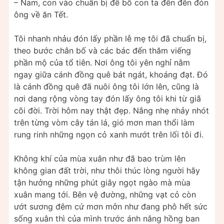
– Nam, con vào chuẩn bị để bố con ta đến đến đón
ông về ăn Tết.
Tôi nhanh nhảu đón lấy phần lễ mẹ tôi đã chuẩn bị,
theo bước chân bố và các bác đến thăm viếng
phần mộ của tổ tiên. Nơi ông tôi yên nghỉ nằm
ngay giữa cánh đồng quê bát ngát, khoáng đạt. Đó
là cánh đồng quê đã nuôi ông tôi lớn lên, cũng là
nơi dang rộng vòng tay đón lấy ông tôi khi từ giã
cõi đời. Trời hôm nay thật đẹp. Nắng nhẹ nhảy nhót
trên từng vòm cây tán lá, gió mơn man thổi làm
rung rinh những ngọn cỏ xanh mướt trên lối tôi đi.
Không khí của mùa xuân như đã bao trùm lên
không gian đất trời, như thôi thúc lòng người hãy
tận hưởng những phút giây ngọt ngào mà mùa
xuân mang tới. Bên vệ đường, những vạt cỏ còn
ướt sương đêm cứ mơn mởn như đang phô hết sức
sống xuân thì của mình trước ánh nắng hồng ban