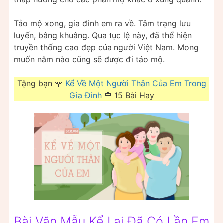
Tảo mộ xong, gia đình em ra về. Tâm trạng lưu
luyến, bâng khuâng. Qua tục lệ này, đã thể hiện
truyền thống cao đẹp của người Việt Nam. Mong
muốn năm nào cũng sẽ được đi tảo mộ.
Tặng bạn 🌹
Kể Về Một Người Thân Của Em Trong
Gia Đình
🌹 15 Bài Hay
Bài Văn Mẫu Kể Lại Đã Có Lần Em