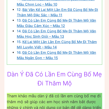
Mẫu Chọn Lọc – Mẫu 10
Bài Văn Kể Lại Một Lần Em Đã Cùng Bố Mẹ Đi
Thăm Mộ Đặc Sắc – Mẫu 11
Đã Có Lần Em Cùng Bố Mẹ Đi Thăm Mộ Văn
Mẫu Giàu Cảm Xúc – Mẫu 12
Đã Có Lần Em Cùng Bố Mẹ Đi Thăm Mộ Văn
Mẫu Học Sinh Giỏi – Mẫu 13
Kể Lại Một Lần Lần Em Cùng Bố Mẹ Đi Thăm
Mộ Luyện Viết – Mẫu 14
Đã Có Lần Em Cùng Bố Mẹ Đi Thăm Mộ Văn
Mẫu Ngắn Gọn – Mẫu 15
Dàn Ý Đã Có Lần Em Cùng Bố Mẹ
Đi Thăm Mộ
Tham khảo mẫu dàn ý đã có lần em cùng bố mẹ đi
thăm mộ sẽ giúp các em học sinh nắm bắt được
những ý chính và nội dung cơ bản để dễ dàng triển