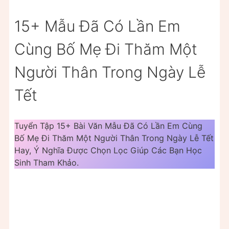
15+ Mẫu Đã Có Lần Em
Cùng Bố Mẹ Đi Thăm Một
Người Thân Trong Ngày Lễ
Tết
Tuyển Tập 15+ Bài Văn Mẫu Đã Có Lần Em Cùng
Bố Mẹ Đi Thăm Một Người Thân Trong Ngày Lễ Tết
Hay, Ý Nghĩa Được Chọn Lọc Giúp Các Bạn Học
Sinh Tham Khảo.