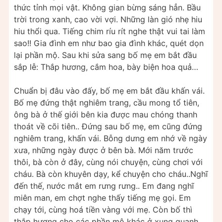
thức tỉnh mọi vật. Không gian bừng sáng hẳn. Bầu
trời trong xanh, cao vời vợi. Những làn gió nhẹ hiu
hiu thổi qua. Tiếng chim ríu rít nghe thật vui tai làm
sao!! Gia đình em như bao gia đình khác, quét dọn
lại phần mộ. Sau khi sửa sang bố mẹ em bắt đầu
sắp lễ: Thắp hương, cắm hoa, bày biện hoa quả…
Chuẩn bị đâu vào đấy, bố mẹ em bắt đầu khấn vái.
Bố mẹ đứng thật nghiêm trang, cầu mong tổ tiên,
ông bà ở thế giới bên kia được mau chóng thanh
thoát về cõi tiên.. Đứng sau bố mẹ, em cũng đứng
nghiêm trang, khấn vái. Bỗng dưng em nhớ về ngày
xưa, những ngày được ở bên bà. Mới năm trước
thôi, bà còn ở đây, cùng nói chuyện, cùng chơi với
cháu. Bà còn khuyên dạy, kể chuyện cho cháu..Nghĩ
đến thế, nước mắt em rưng rưng.. Em đang nghĩ
miên man, em chợt nghe thấy tiếng mẹ gọi. Em
chạy tới, cùng hoá tiền vàng với mẹ. Còn bố thì
thắp hương cho các phần mộ khác ở xung quanh.