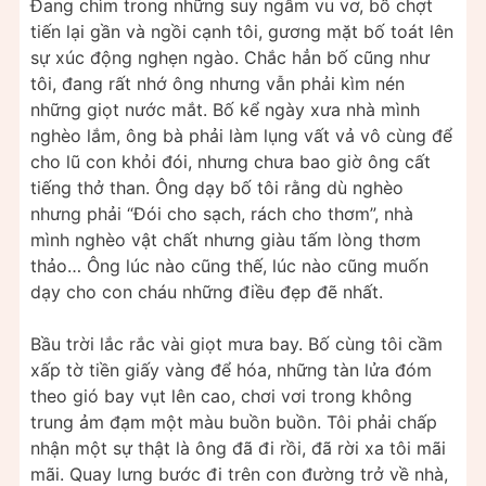
Đang chìm trong những suy ngẫm vu vơ, bố chợt
tiến lại gần và ngồi cạnh tôi, gương mặt bố toát lên
sự xúc động nghẹn ngào. Chắc hẳn bố cũng như
tôi, đang rất nhớ ông nhưng vẫn phải kìm nén
những giọt nước mắt. Bố kể ngày xưa nhà mình
nghèo lắm, ông bà phải làm lụng vất vả vô cùng để
cho lũ con khỏi đói, nhưng chưa bao giờ ông cất
tiếng thở than. Ông dạy bố tôi rằng dù nghèo
nhưng phải “Đói cho sạch, rách cho thơm”, nhà
mình nghèo vật chất nhưng giàu tấm lòng thơm
thảo… Ông lúc nào cũng thế, lúc nào cũng muốn
dạy cho con cháu những điều đẹp đẽ nhất.
Bầu trời lắc rắc vài giọt mưa bay. Bố cùng tôi cầm
xấp tờ tiền giấy vàng để hóa, những tàn lửa đóm
theo gió bay vụt lên cao, chơi vơi trong không
trung ảm đạm một màu buồn buồn. Tôi phải chấp
nhận một sự thật là ông đã đi rồi, đã rời xa tôi mãi
mãi. Quay lưng bước đi trên con đường trở về nhà,