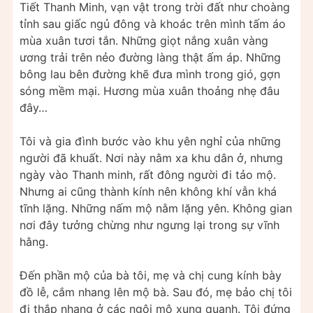
Tiết Thanh Minh, vạn vật trong trời đất như choàng
tỉnh sau giấc ngủ đông và khoác trên mình tấm áo
mùa xuân tươi tắn. Những giọt nắng xuân vàng
ương trải trên nẻo đường làng thật ấm áp. Những
bông lau bên đường khẽ đưa mình trong gió, gợn
sóng mềm mại. Hương mùa xuân thoảng nhẹ đâu
đây…
Tôi và gia đình bước vào khu yên nghỉ của những
người đã khuất. Nơi này nằm xa khu dân ở, nhưng
ngày vào Thanh minh, rất đông người đi tảo mộ.
Nhưng ai cũng thành kính nên không khí vẫn khá
tĩnh lặng. Những nấm mộ nằm lặng yên. Không gian
nơi đây tưởng chừng như ngưng lại trong sự vĩnh
hằng.
Đến phần mộ của bà tôi, mẹ và chị cung kính bày
đồ lễ, cắm nhang lên mộ bà. Sau đó, mẹ bảo chị tôi
đi thắp nhang ở các ngôi mộ xung quanh. Tôi đứng