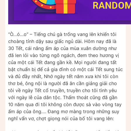
“Ò…ó…o” – Tiếng chú gà trống vang lên khiến tôi
choàng tỉnh dậy sau giấc ngủ dài. Hôm nay đã là
30 Tết, cái nắng ấm áp của mùa xuân dường như
đã len lỏi vào từng ngõ ngách, đem theo hương vị
của một cái Tết đang gần kề. Mọi người đang tất
bật chuẩn bị để cả gia đình có một cái Tết sung túc
và đủ đầy nhất, Nhớ ngày tết năm xưa khi tôi còn
thơ bé, ông nội là người đã ân cần giảng giải cho
tôi về ngày Tết cổ truyền, truyền cho tôi tình yêu
với ngày lễ của dân tộc. Thấm thoát cũng đã gần
10 năm qua đi tôi không còn được sà vào vòng tay
ấm áp của ông…. Đang mơ màng trong những suy
nghĩ vẩn vơ, chợt giọng nói của bố tôi vang lên: