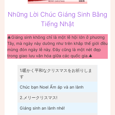
Những Lời Chúc Giáng Sinh Bằng
Tiếng Nhật
🎄Giáng sinh không chỉ là một lễ hội lớn ở phương
Tây, mà ngày này dường như trên khắp thế giới đều
mừng đón ngày lễ này. Đây cũng là một nét đẹp
trong giao lưu văn hóa giữa các quốc gia.🎄
1.暖かく平和なクリスマスをお祈りしま
す
Chúc bạn Noel Ấm áp và an lành
2.メリークリスマス!
Giáng sinh an lành nhé!