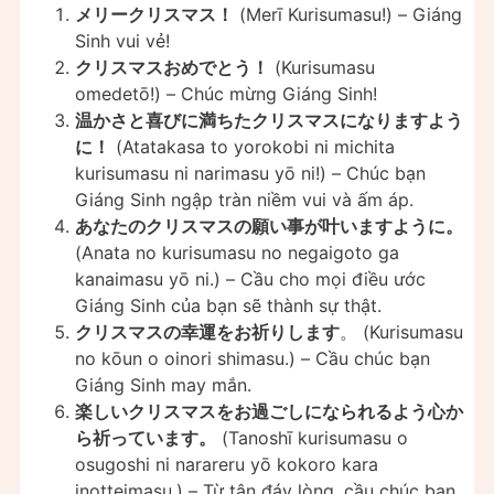
メリークリスマス！
(Merī Kurisumasu!) – Giáng
Sinh vui vẻ!
クリスマスおめでとう！
(Kurisumasu
omedetō!) – Chúc mừng Giáng Sinh!
温かさと喜びに満ちたクリスマスになりますよう
に！
(Atatakasa to yorokobi ni michita
kurisumasu ni narimasu yō ni!) – Chúc bạn
Giáng Sinh ngập tràn niềm vui và ấm áp.
あなたのクリスマスの願い事が叶いますように。
(Anata no kurisumasu no negaigoto ga
kanaimasu yō ni.) – Cầu cho mọi điều ước
Giáng Sinh của bạn sẽ thành sự thật.
クリスマスの幸運をお祈りします
。 (Kurisumasu
no kōun o oinori shimasu.) – Cầu chúc bạn
Giáng Sinh may mắn.
楽しいクリスマスをお過ごしになられるよう心か
ら祈っています。
(Tanoshī kurisumasu o
osugoshi ni narareru yō kokoro kara
inotteimasu.) – Từ tận đáy lòng, cầu chúc bạn