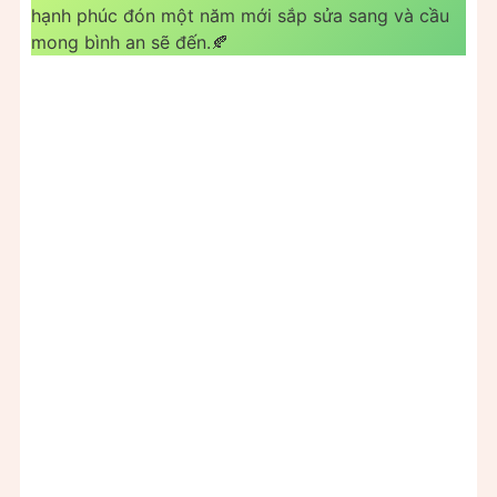
hạnh phúc đón một năm mới sắp sửa sang và cầu
mong bình an sẽ đến.🍂