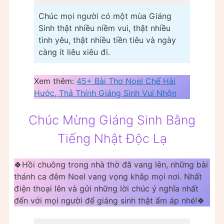
Chúc mọi người có một mùa Giáng
Sinh thật nhiều niềm vui, thật nhiều
tình yêu, thật nhiều tiền tiêu và ngày
càng ít liêu xiêu đi.
Xem thêm:
45+ Bài Thơ Noel Chế Hài
Hước, Thả Thính Giáng Sinh Vui Nhộn
Chúc Mừng Giáng Sinh Bằng
Tiếng Nhật Độc Lạ
🍀Hồi chuông trong nhà thờ đã vang lên, những bài
thánh ca đêm Noel vang vọng khắp mọi nơi. Nhất
điện thoại lên và gửi những lời chúc ý nghĩa nhất
đến với mọi người để giáng sinh thật ấm áp nhé!🍀