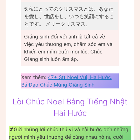
5.私にとってのクリスマスとは、あなた
を愛し、世話をし、いつも笑顔にするこ
とです。 メリークリスマス。
Giáng sinh đối với anh là tất cả về
việc yêu thương em, chăm sóc em và
khiến em mỉm cười mọi lúc. Chúc
Giáng sinh luôn ấm áp.
Xem thêm:
47+ Stt Noel Vui, Hà Hước,
Bá Đạo Chúc Mừng Giáng Sinh
Lời Chúc Noel Bằng Tiếng Nhật
Hài Hước
🍂Gửi những lời chúc thú vị và hài hước đến những
người mình yêu thương để cùng nhau nở nụ cười