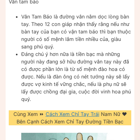
Vân tam báo
Vân Tam Báo là đường vân nằm dọc lòng bàn
tay. Theo 12 con giáp nhận thấy rằng nếu như
bàn tay của bạn có vận tam báo thì bạn thuộc
người có số mệnh lắm tiền nhiều của, giàu
sang phú quý.
Đáng chú ý hơn nữa là tiền bạc mà những
người này đang sở hữu đường vân tay này đã
có được phần lớn là từ số mệnh đào hoa có
được. Nếu là đàn ông có nét tướng này sẽ lấy
được vợ kinh tế vững chắc, nếu là phụ nữ sẽ
lấy được chồng đại gia, cuộc đời vinh hoa phú
quý.
Cùng Xem ⏩
Cách Xem Chỉ Tay Trái
Nam Nữ ❤️️
Bên Cạnh Cách Xem Chỉ Tay Đường Tiền Bạc