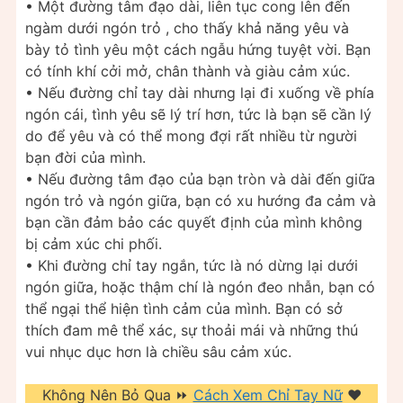
• Một đường tâm đạo dài, liên tục cong lên đến
ngàm dưới ngón trỏ , cho thấy khả năng yêu và
bày tỏ tình yêu một cách ngẫu hứng tuyệt vời. Bạn
có tính khí cởi mở, chân thành và giàu cảm xúc.
• Nếu đường chỉ tay dài nhưng lại đi xuống về phía
ngón cái, tình yêu sẽ lý trí hơn, tức là bạn sẽ cần lý
do để yêu và có thể mong đợi rất nhiều từ người
bạn đời của mình.
• Nếu đường tâm đạo của bạn tròn và dài đến giữa
ngón trỏ và ngón giữa, bạn có xu hướng đa cảm và
bạn cần đảm bảo các quyết định của mình không
bị cảm xúc chi phối.
• Khi đường chỉ tay ngắn, tức là nó dừng lại dưới
ngón giữa, hoặc thậm chí là ngón đeo nhẫn, bạn có
thể ngại thể hiện tình cảm của mình. Bạn có sở
thích đam mê thể xác, sự thoải mái và những thú
vui nhục dục hơn là chiều sâu cảm xúc.
Không Nên Bỏ Qua ⏩
Cách Xem Chỉ Tay Nữ
❤️️