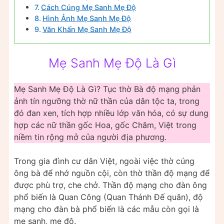
Cách Cúng Mẹ Sanh Mẹ Độ
Hình Ảnh Mẹ Sanh Mẹ Độ
Văn Khấn Mẹ Sanh Mẹ Độ
Mẹ Sanh Mẹ Độ Là Gì
Mẹ Sanh Mẹ Độ Là Gì? Tục thờ Bà độ mạng phản
ảnh tín ngưỡng thờ nữ thần của dân tộc ta, trong
đó đan xen, tích hợp nhiều lớp văn hóa, có sự dung
hợp các nữ thần gốc Hoa, gốc Chăm, Việt trong
niềm tin rộng mở của người địa phương.
Trong gia đình cư dân Việt, ngoài việc thờ cúng
ông bà để nhớ nguồn cội, còn thờ thần độ mạng để
được phù trợ, che chở. Thần độ mạng cho đàn ông
phổ biến là Quan Công (Quan Thánh Đế quân), độ
mạng cho đàn bà phổ biến là các mẫu còn gọi là
mẹ sanh, mẹ độ.