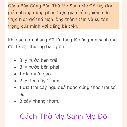
Cách Bày Cúng Bàn Thờ Mẹ Sanh Mẹ Độ tuy đơn
giản những cũng phải được gia chủ nghiêm cẩn
thực hiện để thể hiện lòng thành tâm và sự tôn
trọng của mình với đấng bề trên.
Khi các con nhang đệ tử dâng lễ cúng mẹ sanh mẹ
độ, lễ vật thường bao gồm:
3 ly nước bên trái.
3 ly nước bên phải.
1 dĩa muối gạo.
2 ly đèn cầy 2 bên.
1 dĩa trái cây ngũ quả hoặc cúng theo trái số
lẻ.
3 cây nhang thơm.
Cách Thờ Mẹ Sanh Mẹ Độ