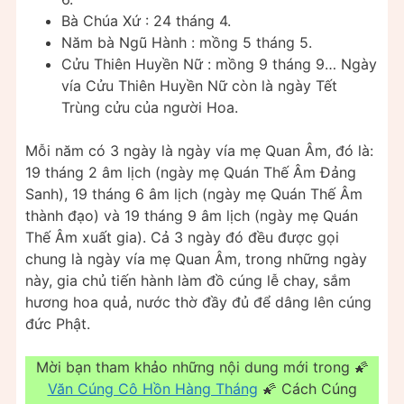
Bà Chúa Xứ : 24 tháng 4.
Năm bà Ngũ Hành : mồng 5 tháng 5.
Cửu Thiên Huyền Nữ : mồng 9 tháng 9… Ngày
vía Cửu Thiên Huyền Nữ còn là ngày Tết
Trùng cửu của người Hoa.
Mỗi năm có 3 ngày là ngày vía mẹ Quan Âm, đó là:
19 tháng 2 âm lịch (ngày mẹ Quán Thế Âm Đảng
Sanh), 19 tháng 6 âm lịch (ngày mẹ Quán Thế Âm
thành đạo) và 19 tháng 9 âm lịch (ngày mẹ Quán
Thế Âm xuất gia). Cả 3 ngày đó đều được gọi
chung là ngày vía mẹ Quan Âm, trong những ngày
này, gia chủ tiến hành làm đồ cúng lễ chay, sắm
hương hoa quả, nước thờ đầy đủ để dâng lên cúng
đức Phật.
Mời bạn tham khảo những nội dung mới trong 🌠
Văn Cúng Cô Hồn Hàng Tháng
🌠 Cách Cúng