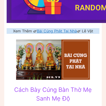
Xem Thêm 🌿
Bài Cúng Phật Tại Nhà
🌿 Lễ Vật
Cách Bày Cúng Bàn Thờ Mẹ
Sanh Mẹ Độ