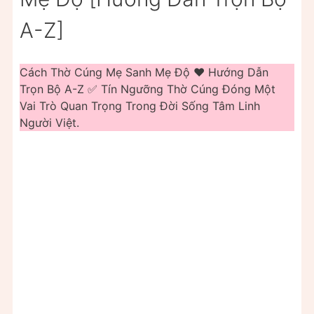
A-Z]
Cách Thờ Cúng Mẹ Sanh Mẹ Độ ❤️️ Hướng Dẫn
Trọn Bộ A-Z ✅ Tín Ngưỡng Thờ Cúng Đóng Một
Vai Trò Quan Trọng Trong Đời Sống Tâm Linh
Người Việt.