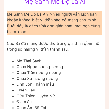
Mẹ Sanh Mẹ Độ Là Ai
Mẹ Sanh Mẹ Độ Là Ai? Nhiều người vẫn luôn băn
khoăn không biết vị thần nào độ mạng cho mình.
Dưới đây là cách tính đơn giản nhất, mời bạn cùng
tham khảo.
Các Bà độ mạng được thờ trong gia đình gồm một
trong số những vị thần thánh sau:
Mẹ Thai Sanh
Chúa Ngọc nương nương
Chúa Tiên nương nương
Chúa Xứ nương nương
Linh Sơn Thánh mẫu
Thiên Hậu
Cửu Thiên Huyền Nữ
Địa mẫu
Quan Âm Bồ Tát…