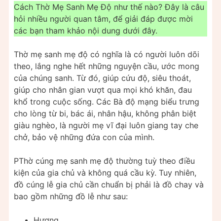
Cách Thờ Mẹ Sanh Mẹ Độ như thế nào? Đây là câu
hỏi nhiều người quan tâm, để giải đáp được mời
các bạn tham khảo nội dung dưới đây.
Thờ mẹ sanh mẹ độ có nghĩa là có người luôn dõi
theo, lắng nghe hết những nguyện cầu, ước mong
của chúng sanh. Từ đó, giúp cứu độ, siêu thoát,
giúp cho nhân gian vượt qua mọi khó khăn, đau
khổ trong cuộc sống. Các Bà độ mạng biểu trưng
cho lòng từ bi, bác ái, nhân hậu, không phân biệt
giàu nghèo, là người mẹ vĩ đại luôn giang tay che
chở, bảo vệ những đứa con của mình.
PThờ cúng mẹ sanh mẹ độ thường tuỳ theo điều
kiện của gia chủ và không quá cầu kỳ. Tuy nhiên,
đồ cúng lễ gia chủ cần chuẩn bị phải là đồ chay và
bao gồm những đồ lễ như sau:
Hương