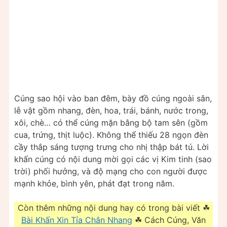
Cúng sao hội vào ban đêm, bày đồ cúng ngoài sân,
lễ vật gồm nhang, đèn, hoa, trái, bánh, nước trong,
xôi, chè… có thể cúng mặn bằng bộ tam sên (gồm
cua, trứng, thịt luộc). Không thể thiếu 28 ngọn đèn
cầy thắp sáng tượng trưng cho nhị thập bát tú. Lời
khấn cúng có nội dung mời gọi các vị Kim tinh (sao
trời) phối hưởng, và độ mạng cho con người được
mạnh khỏe, bình yên, phát đạt trong năm.
Còn thêm những nội dung hay có trong bài viết ☘
Bài Khấn Xin Tỉa Chân Nhang
☘ Cách Cúng, Văn