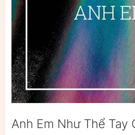
Anh Em Như Thể Tay C