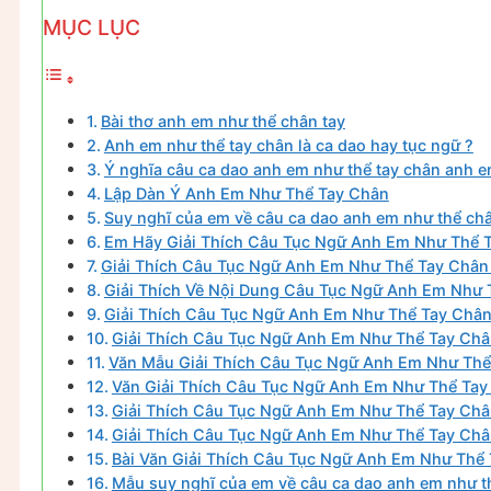
MỤC LỤC
Bài thơ anh em như thể chân tay
Anh em như thể tay chân là ca dao hay tục ngữ ?
Ý nghĩa câu ca dao anh em như thể tay chân anh 
Lập Dàn Ý Anh Em Như Thể Tay Chân
Suy nghĩ của em về câu ca dao anh em như thể châ
Em Hãy Giải Thích Câu Tục Ngữ Anh Em Như Thể Ta
Giải Thích Câu Tục Ngữ Anh Em Như Thể Tay Chân C
Giải Thích Về Nội Dung Câu Tục Ngữ Anh Em Như T
Giải Thích Câu Tục Ngữ Anh Em Như Thể Tay Chân
Giải Thích Câu Tục Ngữ Anh Em Như Thể Tay Chân
Văn Mẫu Giải Thích Câu Tục Ngữ Anh Em Như Thể 
Văn Giải Thích Câu Tục Ngữ Anh Em Như Thể Tay 
Giải Thích Câu Tục Ngữ Anh Em Như Thể Tay Châ
Giải Thích Câu Tục Ngữ Anh Em Như Thể Tay Chân
Bài Văn Giải Thích Câu Tục Ngữ Anh Em Như Thể 
Mẫu suy nghĩ của em về câu ca dao anh em như th