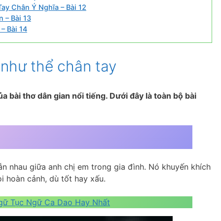
ay Chân Ý Nghĩa – Bài 12
 – Bài 13
– Bài 14
 như thể chân tay
 bài thơ dân gian nổi tiếng. Dưới đây là toàn bộ bài
ẫn nhau giữa anh chị em trong gia đình. Nó khuyến khích
i hoàn cảnh, dù tốt hay xấu.
gữ Tục Ngữ Ca Dao Hay Nhất