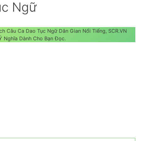
ục Ngữ
ích Câu Ca Dao Tục Ngữ Dân Gian Nổi Tiếng, SCR.VN
 Ý Nghĩa Dành Cho Bạn Đọc.