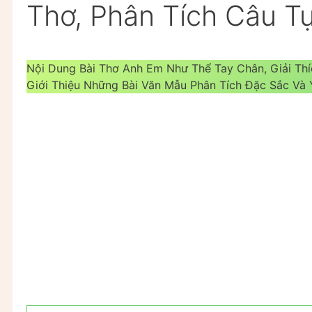
Thơ, Phân Tích Câu T
Nội Dung Bài Thơ Anh Em Như Thể Tay Chân, Giải Th
Giới Thiệu Những Bài Văn Mẫu Phân Tích Đặc Sắc Và