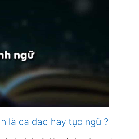
n là ca dao hay tục ngữ ?