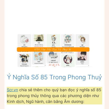
Ý Nghĩa Số 85 Trong Phong Thuỷ
Scr.vn
chia sẻ thêm cho quý bạn đọc ý nghĩa số 85
trong phong thủy thông qua các phương diện như
Kinh dịch, Ngũ hành, cân bằng Âm dương: