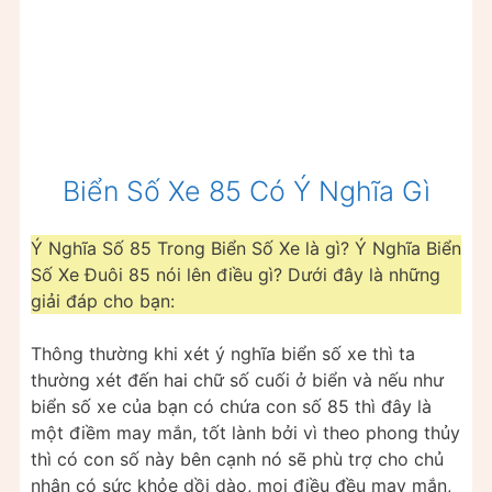
Biển Số Xe 85 Có Ý Nghĩa Gì
Ý Nghĩa Số 85 Trong Biển Số Xe là gì? Ý Nghĩa Biển
Số Xe Đuôi 85 nói lên điều gì? Dưới đây là những
giải đáp cho bạn:
Thông thường khi xét ý nghĩa biển số xe thì ta
thường xét đến hai chữ số cuối ở biển và nếu như
biển số xe của bạn có chứa con số 85 thì đây là
một điềm may mắn, tốt lành bởi vì theo phong thủy
thì có con số này bên cạnh nó sẽ phù trợ cho chủ
nhân có sức khỏe dồi dào, mọi điều đều may mắn,