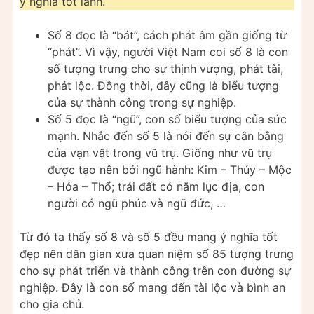
ý nghĩa tốt lành.
Số 8 đọc là “bát”, cách phát âm gần giống từ
“phát”. Vì vậy, người Việt Nam coi số 8 là con
số tượng trưng cho sự thịnh vượng, phát tài,
phát lộc. Đồng thời, đây cũng là biểu tượng
của sự thành công trong sự nghiệp.
Số 5 đọc là “ngũ”, con số biểu tượng của sức
mạnh. Nhắc đến số 5 là nói đến sự cân bằng
của vạn vật trong vũ trụ. Giống như vũ trụ
được tạo nên bởi ngũ hành: Kim – Thủy – Mộc
– Hỏa – Thổ; trái đất có năm lục địa, con
người có ngũ phúc và ngũ đức, …
Từ đó ta thấy số 8 và số 5 đều mang ý nghĩa tốt
đẹp nên dân gian xưa quan niệm số 85 tượng trưng
cho sự phát triển và thành công trên con đường sự
nghiệp. Đây là con số mang đến tài lộc và bình an
cho gia chủ.