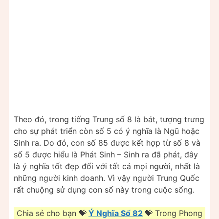
Theo đó, trong tiếng Trung số 8 là bát, tượng trưng
cho sự phát triển còn số 5 có ý nghĩa là Ngũ hoặc
Sinh ra. Do đó, con số 85 được kết hợp từ số 8 và
số 5 được hiểu là Phát Sinh – Sinh ra đã phát, đây
là ý nghĩa tốt đẹp đối với tất cả mọi người, nhất là
những người kinh doanh. Vì vậy người Trung Quốc
rất chuộng sử dụng con số này trong cuộc sống.
Chia sẻ cho bạn 💝
Ý Nghĩa Số 82
💝 Trong Phong