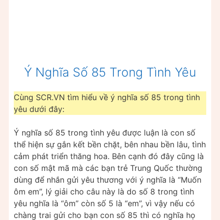
Ý Nghĩa Số 85 Trong Tình Yêu
Cùng SCR.VN tìm hiểu về ý nghĩa số 85 trong tình
yêu dưới đây:
Ý nghĩa số 85 trong tình yêu được luận là con số
thể hiện sự gắn kết bền chặt, bên nhau bền lâu, tình
cảm phát triển thăng hoa. Bên cạnh đó đây cũng là
con số mật mã mà các bạn trẻ Trung Quốc thường
dùng để nhắn gửi yêu thương với ý nghĩa là “Muốn
ôm em”, lý giải cho câu này là do số 8 trong tình
yêu nghĩa là “ôm” còn số 5 là “em”, vì vậy nếu có
chàng trai gửi cho bạn con số 85 thì có nghĩa họ