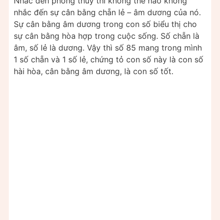
Nhắc đến phong thủy thì không thể nào không
nhắc đến sự cân bằng chẵn lẻ – âm dương của nó.
Sự cân bằng âm dương trong con số biểu thị cho
sự cân bằng hòa hợp trong cuộc sống. Số chẵn là
âm, số lẻ là dương. Vậy thì số 85 mang trong mình
1 số chẵn và 1 số lẻ, chứng tỏ con số này là con số
hài hòa, cân bằng âm dương, là con số tốt.