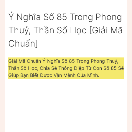
Ý Nghĩa Số 85 Trong Phong
Thuỷ, Thần Số Học [Giải Mã
Chuẩn]
Giải Mã Chuẩn Ý Nghĩa Số 85 Trong Phong Thuỷ,
Thần Số Học, Chia Sẻ Thông Điệp Từ Con Số 85 Sẽ
Giúp Bạn Biết Được Vận Mệnh Của Mình.