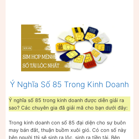
Ý Nghĩa Số 85 Trong Kinh Doanh
Ý nghĩa số 85 trong kinh doanh được diễn giải ra
sao? Các chuyên gia đã giải mã cho bạn dưới đây:
Trong kinh doanh con số 85 đại diện cho sự buôn
may bán đắt, thuận buồm xuôi gió. Có con số này
bên người thì sẽ sinh ra lộc, sinh ra tiền tài. Bên