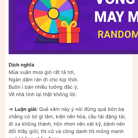
Dịch nghĩa
Mùa xuân mưa gió rất tả tơi,
Ngàn dặm rán đi cho kịp thời.
Buôn í bán nhiều tưởng đắc ý,
Về nhà tính lại thật không lời.
=>
Luận giải:
Quẻ xăm này ý nói đừng quá bôn ba
chẳng có lợi gì lắm, kiện nên hòa, cầu tài đặng tài,
đi xa không thành, hôn nhơn nên xét kỹ, bệnh nên
đổi thầy giỏi, thi cử và công danh thì mỏng manh