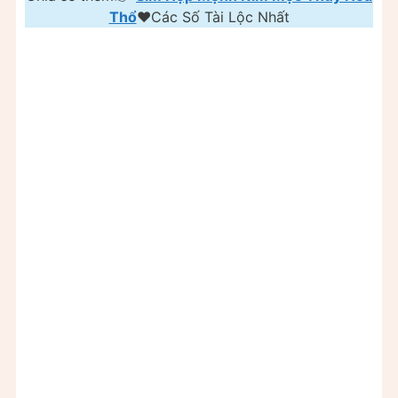
Thổ
❤️️Các Số Tài Lộc Nhất