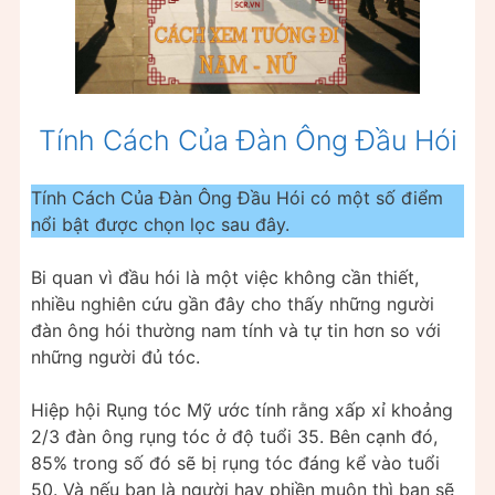
Tính Cách Của Đàn Ông Đầu Hói
Tính Cách Của Đàn Ông Đầu Hói có một số điểm
nổi bật được chọn lọc sau đây.
Bi quan vì đầu hói là một việc không cần thiết,
nhiều nghiên cứu gần đây cho thấy những người
đàn ông hói thường nam tính và tự tin hơn so với
những người đủ tóc.
Hiệp hội Rụng tóc Mỹ ước tính rằng xấp xỉ khoảng
2/3 đàn ông rụng tóc ở độ tuổi 35. Bên cạnh đó,
85% trong số đó sẽ bị rụng tóc đáng kể vào tuổi
50. Và nếu bạn là người hay phiền muộn thì bạn sẽ