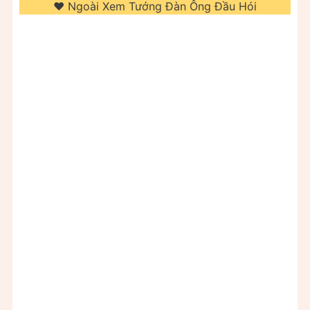
❤️️ Ngoài Xem Tướng Đàn Ông Đầu Hói