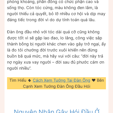
phóng khoáng, phần đông có chức phận cao và
sống thọ. Còn tóc cứng, màu không đen lắm, là
người thiếu cả quyết, bỏ lỡ nhiều cơ hội và dịp may
đáng tiếc trong đời vì do dự tính toán quá lâu.
Đàn ông đầu nhỏ với tóc dài quá cỡ cũng không
được tốt vì sẽ gặp lao đao, lo lắng, công việc sắp
thành bỗng bị người khác chen vào gây trở ngại, ấy
là đo tôi chướng đời trước xuôi khiến nên đừng
buồn bã quá mức, mà hãy vui với câu: “đời này trả
nợ ngày xưa vay người – đời sau đủ phước cám ơn
người nhiều”.
Tìm Hiểu 🌵
Cách Xem Tướng Tai Đàn Ông
❤️️ Bên
Cạnh Xem Tướng Đàn Ông Đầu Hói
Nguyên Nhân Gây Hói Đầu Ở