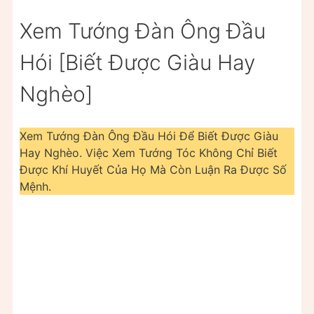
Xem Tướng Đàn Ông Đầu
Hói [Biết Được Giàu Hay
Nghèo]
Xem Tướng Đàn Ông Đầu Hói Để Biết Được Giàu
Hay Nghèo. Việc Xem Tướng Tóc Không Chỉ Biết
Được Khí Huyết Của Họ Mà Còn Luận Ra Được Số
Mệnh.