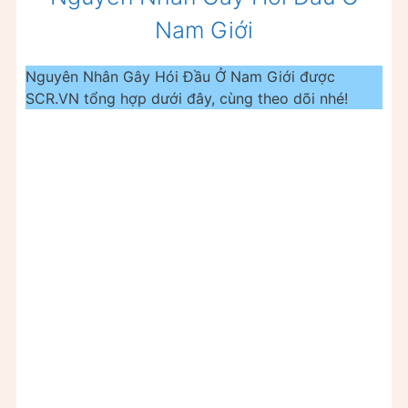
Nam Giới
Nguyên Nhân Gây Hói Đầu Ở Nam Giới được
SCR.VN tổng hợp dưới đây, cùng theo dõi nhé!