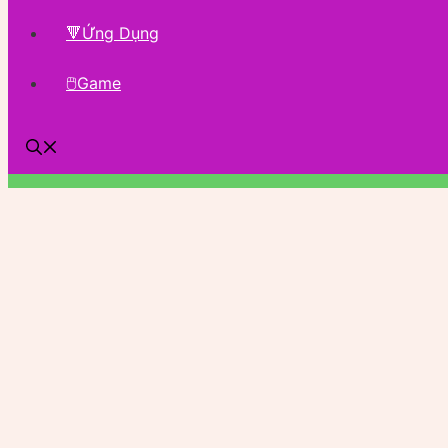
🔻Ứng Dụng
🖱Game