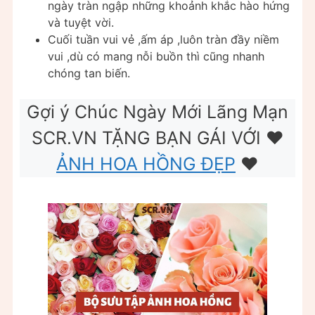
ngày tràn ngập những khoảnh khắc hào hứng
và tuyệt vời.
Cuối tuần vui vẻ ,ấm áp ,luôn tràn đầy niềm
vui ,dù có mang nỗi buồn thì cũng nhanh
chóng tan biến.
Gợi ý Chúc Ngày Mới Lãng Mạn
SCR.VN TẶNG BẠN GÁI VỚI ❤️
ẢNH HOA HỒNG ĐẸP
❤️