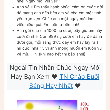
nhé! Ngày mới vui vẻ!^^
Anh yêu! Em thấy hạnh phúc, cảm ơn cuộc đời
đã mang anh đến bên em và cho em một tình
yêu trọn vẹn. Chúc anh một ngày mới làm
việc hiệu quả. Em luôn ở bên anh!
Anh gửi cho em 1000 nụ cười, bây giờ em hãy
cười đi nhé! Còn 999 nụ cười em hãy để dành
dưới gối, mỗi sáng thức dậy em hãy lấy ra 1
nụ cười nha ^^. Vì anh mong muốn em luôn vui
vẻ mừ. Hihi (khi nào hết thì bảo anh!)
Ngoài Tin Nhắn Chúc Ngày Mới
Hay Bạn Xem ❤️
TN Chào Buổi
Sáng Hay Nhất
❤️