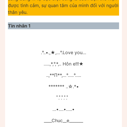
được tình cảm, sự quan tâm của mình đối với người
thân yêu.
Tin nhắn 1
.°..•.,★,…°.Love you…
…..,*,°,*,.. Hôn e!!!★
..,**Π**,…°…..°…..
******* ..☆.*•
̊. ̊. ̊. ̊. ̊
…•….•…..•
____Chuc__e_______