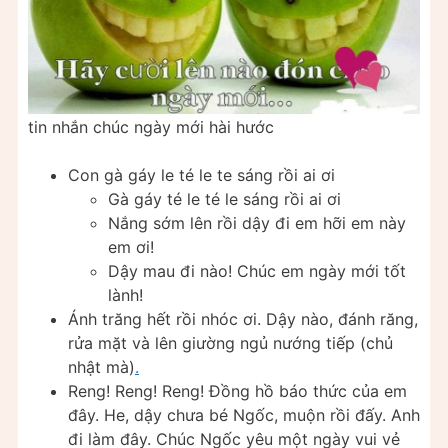
tin nhắn chúc ngày mới hài hước
Con gà gáy le té le te sáng rồi ai ơi
Gà gáy té le té le sáng rồi ai ơi
Nắng sớm lên rồi dậy đi em hỡi em này
em ơi!
Dậy mau đi nào! Chúc em ngày mới tốt
lành!
Ánh trăng hết rồi nhóc ơi. Dậy nào, đánh răng,
rửa mặt và lên giường ngủ nướng tiếp (chủ
nhật mà)
.
Reng! Reng! Reng! Đồng hồ báo thức của em
đây. He, dậy chưa bé Ngốc, muộn rồi đấy. Anh
đi làm đây. Chúc Ngốc yêu một ngày vui vẻ