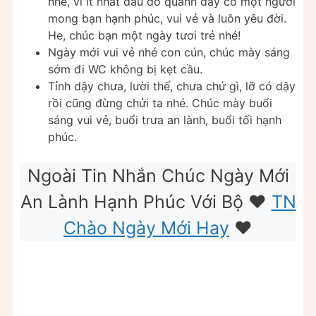
nhé, vì ít nhất đâu đó quanh đây có một người
mong bạn hạnh phúc, vui vẻ và luôn yêu đời.
He, chúc bạn một ngày tươi trẻ nhé!
Ngày mới vui vẻ nhé con cún, chúc mày sáng
sớm đi WC không bị kẹt cầu.
Tỉnh dậy chưa, lười thế, chưa chứ gì, lỡ có dậy
rồi cũng đừng chửi ta nhé. Chúc mày buổi
sáng vui vẻ, buổi trưa an lành, buổi tối hạnh
phúc.
Ngoài Tin Nhắn Chúc Ngày Mới
An Lành Hạnh Phúc Với Bộ ❤️
TN
Chào Ngày Mới Hay
❤️