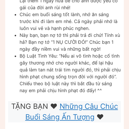
Lại thêm 1 ngày nữa để cho anh được yêu cô
gái của đời anh rùi nhé!
Chúc em buổi sáng tốt lành, nhớ ăn sáng
trước khi đi làm em nhé. Cả ngày phải nhớ là
luôn vui vẻ và hạnh phúc nghen.
Này bạn, bạn nợ tớ thì phải trả đi chứ! Tính xù
hả? Bạn nợ tớ “1 NỤ CƯỜI ĐÓ!” Chúc bạn 1
ngày đầy niềm vui và những bất ngờ!
Bộ Luật Tình Yêu: “Nếu ai vô tình hoặc cố tình
gây thương nhớ cho người khác, để lại hậu
quả làm tan nát trái tim người đó, thì phải chịu
hình phạt chung sống trọn đời với người đó”.
Chiếu theo bộ luật này thì bắt đầu từ sáng
nay em phải chịu hình phạt đó đấy! ^^
TẶNG BẠN ❤️
Những Câu Chúc
Buổi Sáng Ấn Tượng
❤️