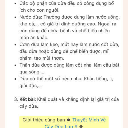
Các bộ phận của dừa đều có công dụng bổ
ích cho con người.
Nước dừa: Thường được dùng làm nước uống,
kho cá,… có giá trị dinh dưỡng cao. Ngoài ra
còn dùng để chữa bệnh và chế biến nhiều
món ăn khác.
Cơm dừa làm kẹo, mứt hay làm nước cốt dừa,
dầu dừa hoặc dùng để chế biến dược, mĩ
phẩm, tạo mùi thơm.
Thân dừa được dùng làm cột nhà, làm cầu bắt
qua sông,…
Dừa có thể một số bệnh như: Khản tiếng, lị,
giải độc,…
Kết bài:
Khái quát và khẳng định lại giá trị của
cây dừa.
Giới thiệu cùng bạn 🍀
Thuyết Minh Về
Cây Dừa Lớp 9
🍀