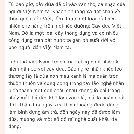
Từ bao giờ, cây dừa đã đi vào văn thơ, ca nhạc của
người Việt Nam ta. Khách phương xa đặt chân về
thôn quê nước Việt, đều được một loại dù thiên
nhiên che nắng trên mọi nẻo đường: Cây dừa Việt
Nam. Đó là một loại cây thông dụng và có nhiều
công dụng trên đất nước ta gắn bó suốt đời với
bao người dân Việt Nam ta.
Tuổi thơ Việt Nam, trẻ em nào cũng có ít nhiều kỉ
niệm gắn bó với cây dừa. Các nghệ nhân khéo léo
thường lấy lá dừa non màu xanh lá mạ quấn tròn,
thuôn thuôn và cong cong trong tay lão nghệ nhân
biến thành một con châu chấu khổng lồ chỉ trong
nháy mắt. Lá dừa khô làm vách lá, mái lá hoặc chất
đốt. Thân dừa ngày xưa thỉnh thoảng được dùng
làm bình đựng ấm trà, đến ngày nay đã được làm
đũa, muỗng và một số đồ mĩ nghệ xuất khẩu đa
dạng.