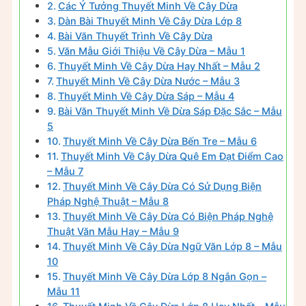
Các Ý Tưởng Thuyết Minh Về Cây Dừa
Dàn Bài Thuyết Minh Về Cây Dừa Lớp 8
Bài Văn Thuyết Trình Về Cây Dừa
Văn Mẫu Giới Thiệu Về Cây Dừa – Mẫu 1
Thuyết Minh Về Cây Dừa Hay Nhất – Mẫu 2
Thuyết Minh Về Cây Dừa Nước – Mẫu 3
Thuyết Minh Về Cây Dừa Sáp – Mẫu 4
Bài Văn Thuyết Minh Về Dừa Sáp Đặc Sắc – Mẫu
5
Thuyết Minh Về Cây Dừa Bến Tre – Mẫu 6
Thuyết Minh Về Cây Dừa Quê Em Đạt Điểm Cao
– Mẫu 7
Thuyết Minh Về Cây Dừa Có Sử Dụng Biện
Pháp Nghệ Thuật – Mẫu 8
Thuyết Minh Về Cây Dừa Có Biện Pháp Nghệ
Thuật Văn Mẫu Hay – Mẫu 9
Thuyết Minh Về Cây Dừa Ngữ Văn Lớp 8 – Mẫu
10
Thuyết Minh Về Cây Dừa Lớp 8 Ngắn Gọn –
Mẫu 11