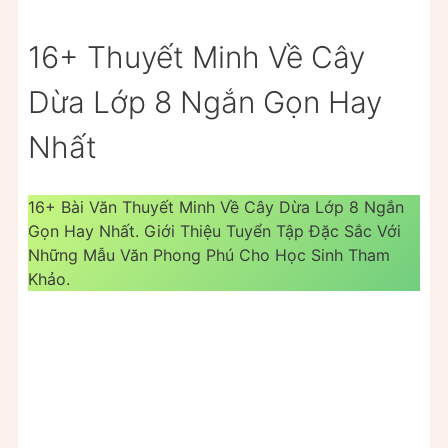
16+ Thuyết Minh Về Cây
Dừa Lớp 8 Ngắn Gọn Hay
Nhất
16+ Bài Văn Thuyết Minh Về Cây Dừa Lớp 8 Ngắn
Gọn Hay Nhất. Giới Thiệu Tuyển Tập Đặc Sắc Với
Những Mẫu Văn Phong Phú Cho Học Sinh Tham
Khảo.