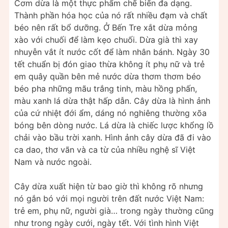
Cơm dừa là một thực phẩm chế biến đa dạng.
Thành phần hóa học của nó rất nhiều đạm và chất
béo nên rất bổ dưỡng. Ở Bến Tre xắt dừa mỏng
xào với chuối để làm kẹo chuối. Dừa già thì xay
nhuyễn vắt ít nước cốt để làm nhân bánh. Ngày 30
tết chuẩn bị đón giao thừa không ít phụ nữ và trẻ
em quây quần bên mẻ nước dừa thơm thơm béo
béo pha những mãu trắng tinh, màu hồng phấn,
màu xanh lá dừa thật hấp dẫn. Cây dừa là hình ảnh
của cứ nhiệt đới ẩm, dáng nó nghiêng thường xõa
bóng bên dòng nước. Lá dừa là chiếc lược khổng lồ
chải vào bầu trời xanh. Hình ảnh cây dừa đã đi vào
ca dao, thơ vãn và ca từ của nhiều nghệ sĩ Việt
Nam và nước ngoài.
Cây dừa xuất hiện từ bao giờ thì không rõ nhưng
nó gắn bó với mọi người trên đất nước Việt Nam:
trẻ em, phụ nữ, người già… trong ngày thường cũng
như trong ngày cưới, ngày tết. Với tình hình Việt