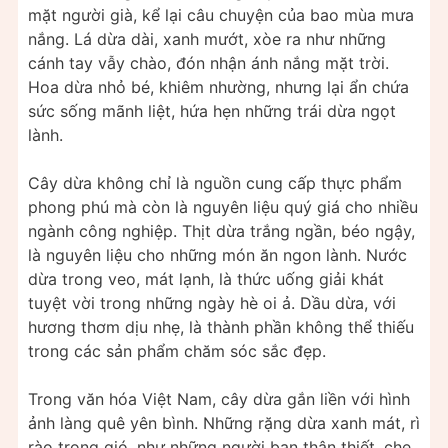
mặt người già, kể lại câu chuyện của bao mùa mưa
nắng. Lá dừa dài, xanh mướt, xòe ra như những
cánh tay vẫy chào, đón nhận ánh nắng mặt trời.
Hoa dừa nhỏ bé, khiêm nhường, nhưng lại ẩn chứa
sức sống mãnh liệt, hứa hẹn những trái dừa ngọt
lành.
Cây dừa không chỉ là nguồn cung cấp thực phẩm
phong phú mà còn là nguyên liệu quý giá cho nhiều
ngành công nghiệp. Thịt dừa trắng ngần, béo ngậy,
là nguyên liệu cho những món ăn ngon lành. Nước
dừa trong veo, mát lạnh, là thức uống giải khát
tuyệt vời trong những ngày hè oi ả. Dầu dừa, với
hương thơm dịu nhẹ, là thành phần không thể thiếu
trong các sản phẩm chăm sóc sắc đẹp.
Trong văn hóa Việt Nam, cây dừa gắn liền với hình
ảnh làng quê yên bình. Những rặng dừa xanh mát, rì
rào trong gió, như những người bạn thân thiết, che