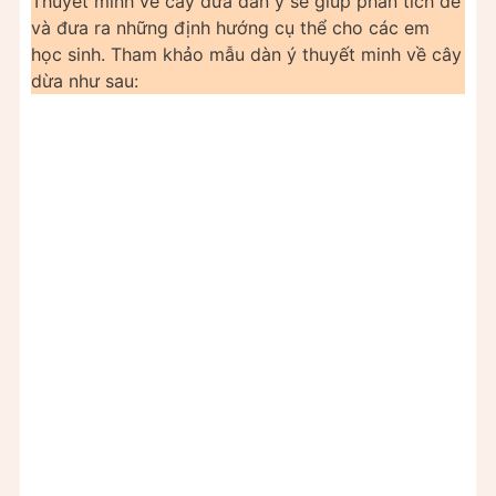
Thuyết minh về cây dừa dàn ý sẽ giúp phân tích đề
và đưa ra những định hướng cụ thể cho các em
học sinh. Tham khảo mẫu dàn ý thuyết minh về cây
dừa như sau: