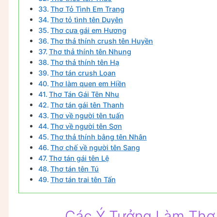
Thơ Tỏ Tình Em Trang
Thơ tỏ tình tên Duyên
Thơ cưa gái em Hương
Thơ thả thính crush tên Huyền
Thơ thả thính tên Nhung
Thơ thả thính tên Hạ
Thơ tán crush Loan
Thơ làm quen em Hiền
Thơ Tán Gái Tên Nhu
Thơ tán gái tên Thanh
Thơ về người tên tuấn
Thơ về người tên Sơn
Thơ thả thính bằng tên Nhân
Thơ chế về người tên Sang
Thơ tán gái tên Lệ
Thơ tán tên Tú
Thơ tán trai tên Tấn
Các Ý Tưởng Làm Thơ