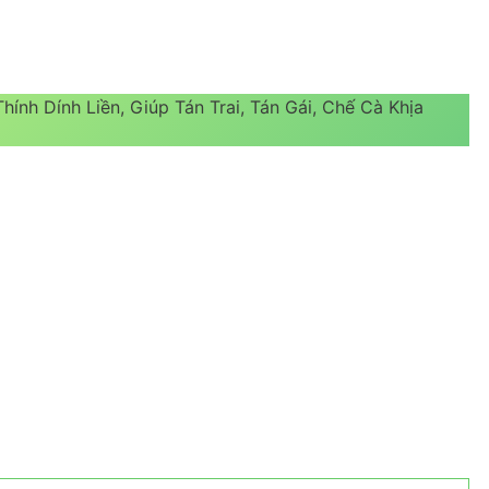
ính Dính Liền, Giúp Tán Trai, Tán Gái, Chế Cà Khịa