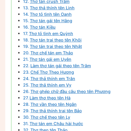
Thơ tán crush Trâm
Thơ thả thính tên Linh
Thơ tỏ tình tên Oanh
Thơ tán gái tên Hằng
Thơ tán Kiều
Thơ tỏ tình em Quỳnh
Thơ tán trai theo tên Khôi
Thơ tán trai theo tên Nhật
Thơ chế tán em Thảo
Thơ tán gái em Uyên
Làm thơ tán gái theo tên Trâm
Chế Thơ Theo Hương
Thơ thả thính em Trân
Thơ thả thính em Vy
Thơ ghép chữ đầu câu theo tên Phương
Làm thơ theo tên Hà
Thơ vần theo tên Ngân
Thơ thả thính trai tên Bảo
Thơ chế theo tên Ly
Thơ tán em Châu hài hước
Thơ theo tên Thảo