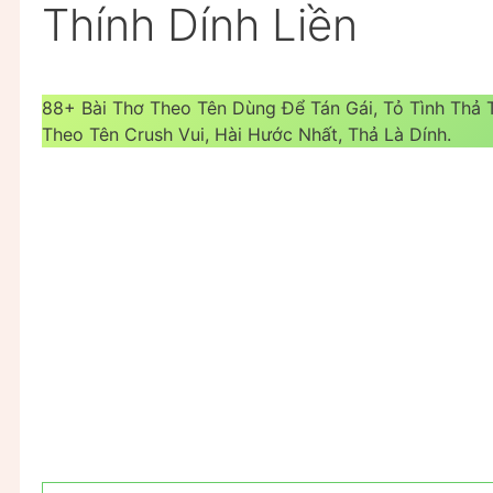
Thính Dính Liền
88+ Bài Thơ Theo Tên Dùng Để Tán Gái, Tỏ Tình Thả Th
Theo Tên Crush Vui, Hài Hước Nhất, Thả Là Dính.