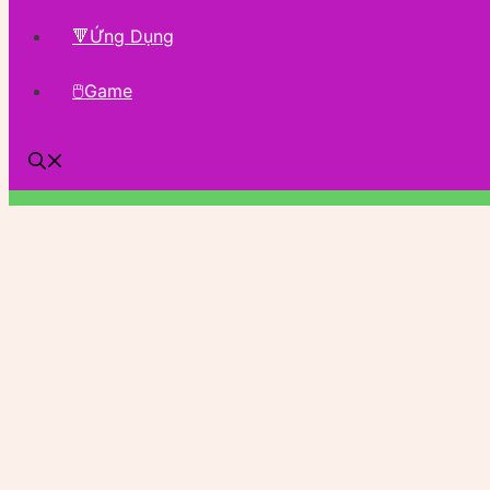
🔻Ứng Dụng
🖱Game