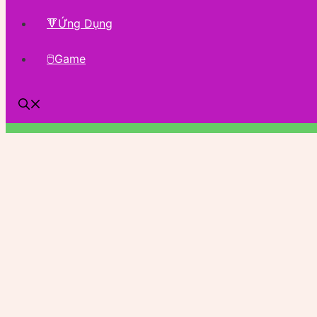
🔻Ứng Dụng
🖱Game