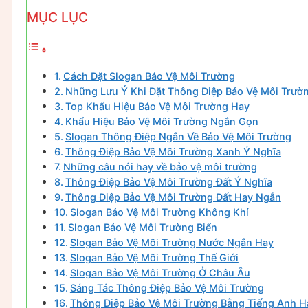
MỤC LỤC
Cách Đặt Slogan Bảo Vệ Môi Trường
Những Lưu Ý Khi Đặt Thông Điệp Bảo Vệ Môi Trườ
Top Khẩu Hiệu Bảo Vệ Môi Trường Hay
Khẩu Hiệu Bảo Vệ Môi Trường Ngắn Gọn
Slogan Thông Điệp Ngắn Về Bảo Vệ Môi Trường
Thông Điệp Bảo Vệ Môi Trường Xanh Ý Nghĩa
Những câu nói hay về bảo vệ môi trường
Thông Điệp Bảo Vệ Môi Trường Đất Ý Nghĩa
Thông Điệp Bảo Vệ Môi Trường Đất Hay Ngắn
Slogan Bảo Vệ Môi Trường Không Khí
Slogan Bảo Vệ Môi Trường Biển
Slogan Bảo Vệ Môi Trường Nước Ngắn Hay
Slogan Bảo Vệ Môi Trường Thế Giới
Slogan Bảo Vệ Môi Trường Ở Châu Âu
Sáng Tác Thông Điệp Bảo Vệ Môi Trường
Thông Điệp Bảo Vệ Môi Trường Bằng Tiếng Anh H