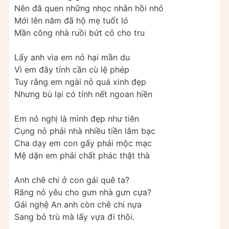
Nên đã quen những nhọc nhằn hồi nhỏ
Mới lên năm đã hộ mẹ tuốt ló
Mần công nhà ruồi bứt cỏ cho tru
Lấy anh vìa em nỏ hại mần du
Vì em đây tính cần cù lệ phép
Tuy rằng em ngài nỏ quá xinh đẹp
Nhưng bù lại có tính nết ngoan hiền
Em nỏ nghị là mình đẹp như tiên
Cụng nỏ phải nhà nhiều tiền lắm bạc
Cha dạy em con gấy phải mộc mạc
Mệ dặn em phải chất phác thật thà
Anh chê chi ở con gái quê ta?
Răng nỏ yêu cho gưn nhà gưn cựa?
Gái nghệ An anh còn chê chi nựa
Sang bỏ trù mà lấy vựa đi thôi.