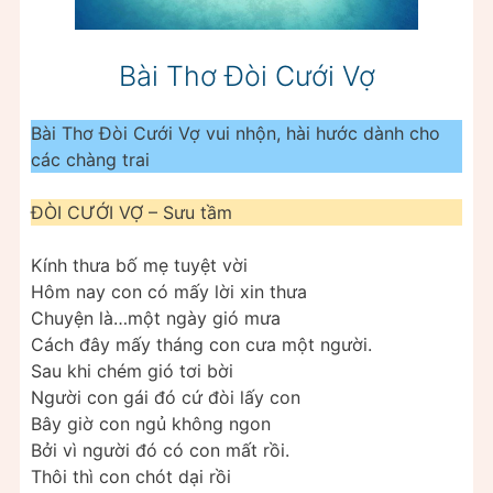
Bài Thơ Đòi Cưới Vợ
Bài Thơ Đòi Cưới Vợ vui nhộn, hài hước dành cho
các chàng trai
ĐÒI CƯỚI VỢ – Sưu tầm
Kính thưa bố mẹ tuyệt vời
Hôm nay con có mấy lời xin thưa
Chuyện là…một ngày gió mưa
Cách đây mấy tháng con cưa một người.
Sau khi chém gió tơi bời
Người con gái đó cứ đòi lấy con
Bây giờ con ngủ không ngon
Bởi vì người đó có con mất rồi.
Thôi thì con chót dại rồi