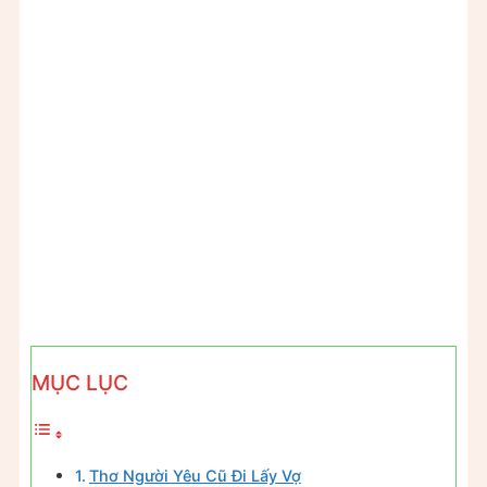
MỤC LỤC
Thơ Người Yêu Cũ Đi Lấy Vợ