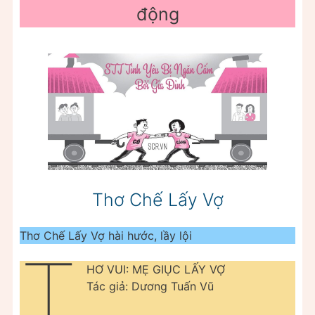
động
Thơ Chế Lấy Vợ
Thơ Chế Lấy Vợ hài hước, lầy lội
T
HƠ VUI: MẸ GIỤC LẤY VỢ
Tác giả: Dương Tuấn Vũ