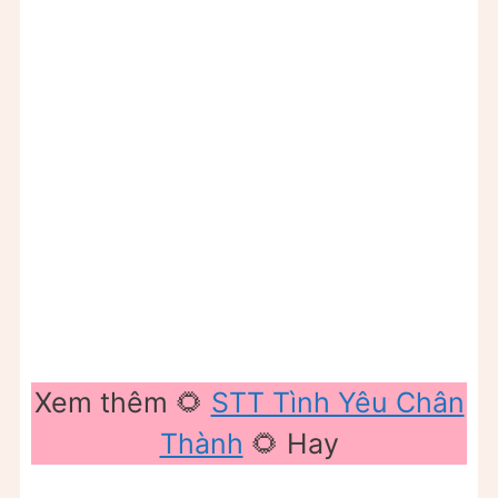
Xem thêm 🌻
STT Tình Yêu Chân
Thành
🌻 Hay