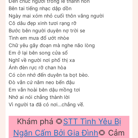
Đến chúc người trong lễ thành hôn
Bên tai tiếng nhạc dập dồn
Ngày mai xóm nhỏ cuối thôn vắng người
Cô dâu đẹp xinh tươi rạng rỡ
Bước bên người duyên nợ trời se
Tình em mưa đổ ướt nhòe
Chữ yêu gãy đoạn mà nghe não lòng
Em ở lại bên song cửa sổ
Nghĩ về người nơi phố thị xa
Ánh đèn rực rỡ chan hòa
Có còn nhớ đến duyên ta bọt bèo.
Đò vẫn cứ nằm neo bến đậu
Em vẫn hoài bên dậu mồng tơi
Nhớ ai nói chẳng thành lời
Vì người ta đã có nơi…chẳng về́.
Khám phá 🌻
STT Tình Yêu Bị
Ngăn Cấm Bởi Gia Đình
🌻 Cảm