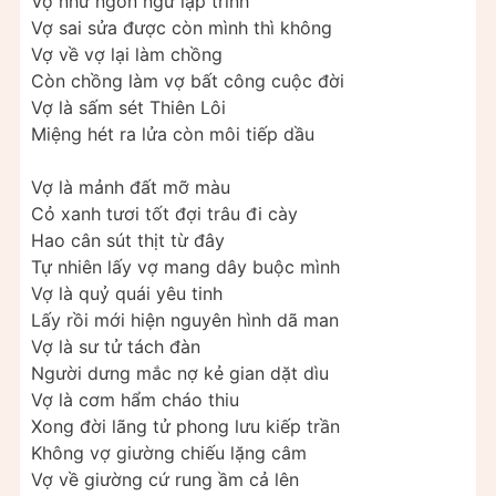
Vợ như ngôn ngữ lập trình
Vợ sai sửa được còn mình thì không
Vợ về vợ lại làm chồng
Còn chồng làm vợ bất công cuộc đời
Vợ là sấm sét Thiên Lôi
Miệng hét ra lửa còn môi tiếp dầu
Vợ là mảnh đất mỡ màu
Cỏ xanh tươi tốt đợi trâu đi cày
Hao cân sút thịt từ đây
Tự nhiên lấy vợ mang dây buộc mình
Vợ là quỷ quái yêu tinh
Lấy rồi mới hiện nguyên hình dã man
Vợ là sư tử tách đàn
Người dưng mắc nợ kẻ gian dặt dìu
Vợ là cơm hẩm cháo thiu
Xong đời lãng tử phong lưu kiếp trần
Không vợ giường chiếu lặng câm
Vợ về giường cứ rung ầm cả lên