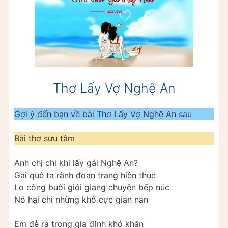
Thơ Lấy Vợ Nghệ An
Gợi ý đến bạn về bài Thơ Lấy Vợ Nghệ An sau
Bài thơ sưu tầm
Anh chị chi khi lấy gái Nghệ An?
Gái quê ta rành đoan trang hiền thục
Lo công buổi giỏi giang chuyện bếp núc
Nỏ hại chi những khổ cực gian nan
Em đẻ ra trong gia đình khó khăn