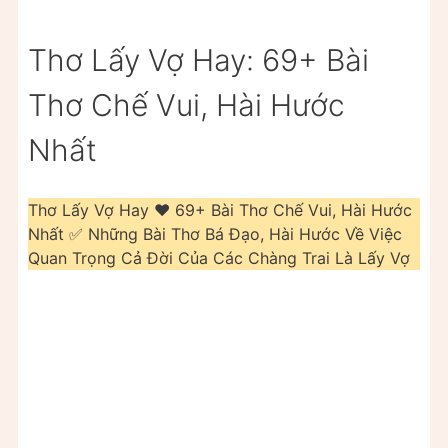
Thơ Lấy Vợ Hay: 69+ Bài
Thơ Chế Vui, Hài Hước
Nhất
Thơ Lấy Vợ Hay ❤️️ 69+ Bài Thơ Chế Vui, Hài Hước
Nhất ✅ Những Bài Thơ Bá Đạo, Hài Hước Về Việc
Quan Trọng Cả Đời Của Các Chàng Trai Là Lấy Vợ