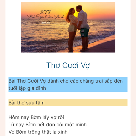
Thơ Cưới Vợ
Bài Thơ Cưới Vợ dành cho các chàng trai sắp đến
tuổi lập gia đình
Bài thơ sưu tầm
Hôm nay Bờm lấy vợ rồi
Từ nay Bờm hết đơn côi một mình
Vợ Bờm trông thật là xinh