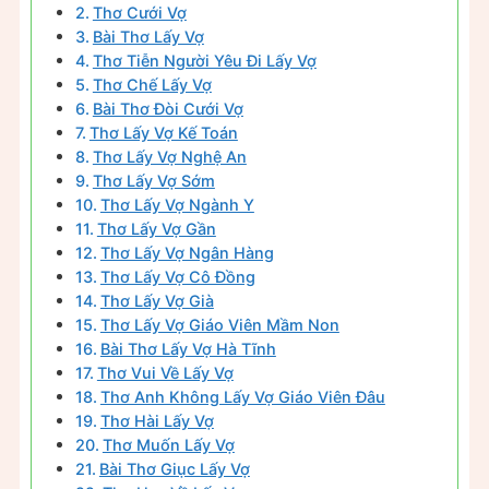
Thơ Cưới Vợ
Bài Thơ Lấy Vợ
Thơ Tiễn Người Yêu Đi Lấy Vợ
Thơ Chế Lấy Vợ
Bài Thơ Đòi Cưới Vợ
Thơ Lấy Vợ Kế Toán
Thơ Lấy Vợ Nghệ An
Thơ Lấy Vợ Sớm
Thơ Lấy Vợ Ngành Y
Thơ Lấy Vợ Gần
Thơ Lấy Vợ Ngân Hàng
Thơ Lấy Vợ Cô Đồng
Thơ Lấy Vợ Già
Thơ Lấy Vợ Giáo Viên Mầm Non
Bài Thơ Lấy Vợ Hà Tĩnh
Thơ Vui Về Lấy Vợ
Thơ Anh Không Lấy Vợ Giáo Viên Đâu
Thơ Hài Lấy Vợ
Thơ Muốn Lấy Vợ
Bài Thơ Giục Lấy Vợ