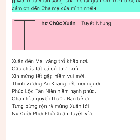
🎀Mỗi mùa xuân sang Cha mẹ lại già thêm một tuổi, dà
cảm ơn đến Cha mẹ của mình nhé!🎀
T
hơ Chúc Xuân
– Tuyết Nhung
Xuân đến Mai vàng trổ khăp nơi.
Cầu chúc tất cả cứ tươi cười..
Xin mừng tết gặp niềm vui mới.
Thịnh Vượng An Khang hết mọi người.
Phúc Lộc Tân Niên niềm hạnh phúc.
Chan hòa quyến thuộc Bạn bè ơi.
Tưng bừng rộn rã mừng Xuân tới
Nụ Cười Phơi Phới Xuân Tuyệt Vời…