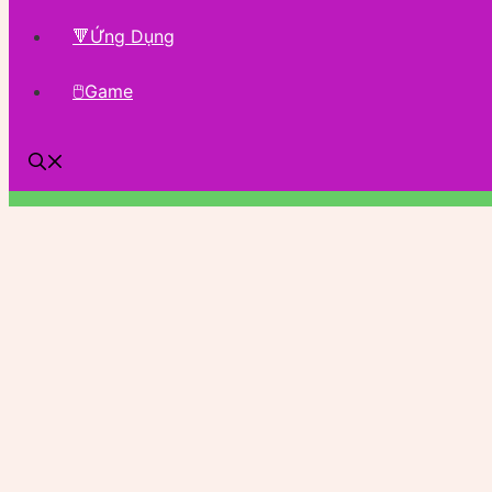
🔻Ứng Dụng
🖱Game