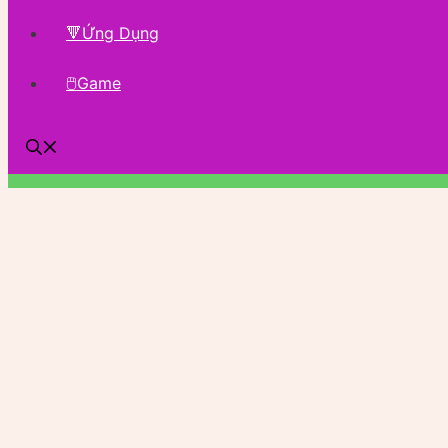
🔻Ứng Dụng
🖱Game