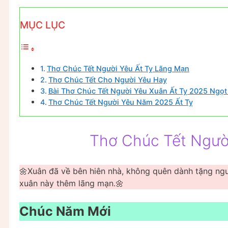
MỤC LỤC
Thơ Chúc Tết Người Yêu Ất Tỵ Lãng Mạn
Thơ Chúc Tết Cho Người Yêu Hay
Bài Thơ Chúc Tết Người Yêu Xuân Ất Tỵ 2025 Ngọ
Thơ Chúc Tết Người Yêu Năm 2025 Ất Tỵ
Thơ Chúc Tết Ngườ
🌼Xuân đã về bên hiên nhà, không quên dành tặng ng
xuân này thêm lãng mạn.🌼
Chúc Năm Mới