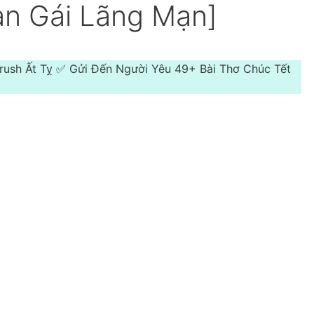
ạn Gái Lãng Mạn]
Crush Ất Tỵ ✅ Gửi Đến Người Yêu 49+ Bài Thơ Chúc Tết