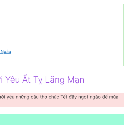
t Ngào
i Yêu Ất Tỵ Lãng Mạn
ười yêu những câu thơ chúc Tết đầy ngọt ngào để mùa