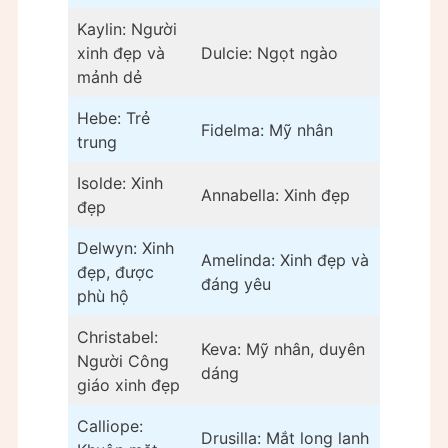
Kaylin: Người
xinh đẹp và
Dulcie: Ngọt ngào
mảnh dẻ
Hebe: Trẻ
Fidelma: Mỹ nhân
trung
Isolde: Xinh
Annabella: Xinh đẹp
đẹp
Delwyn: Xinh
Amelinda: Xinh đẹp và
đẹp, được
đáng yêu
phù hộ
Christabel:
Keva: Mỹ nhân, duyên
Người Công
dáng
giáo xinh đẹp
Calliope:
Drusilla: Mắt long lanh