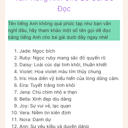
Đọc
Tên tiếng Anh không quá phức tạp như bạn vẫn
nghĩ đâu, hãy tham khảo một số tên gọi dễ đọc
bằng tiếng Anh cho bé gái dưới đây ngay nhé!
Jade: Ngọc bích
Ruby: Ngọc ruby mang sắc đỏ quyến rũ
Daisy: Loài cúc dại tinh khôi, thuần khiết
Violet: Hoa violet màu tím thủy chung
Iris: Hoa diên vỹ biểu hiển của lòng dũng cảm.
Eira: Tuyết trắng tinh khôi
Jena: Chú chim nhỏ e thẹn
Bella: Xinh đẹp dịu dàng
Joy: Sự vui vẻ, lạc quan
Vera: Niềm tin kiên định
Nora: Danh dự
Ann: Sự yêu kiều và duyên dáng