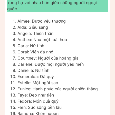
xưng họ với nhau hơn giữa những người ngoại
quốc.
Aimee: Được yêu thương
Alda: Giàu sang
Angela: Thiên thần
Anthea: Như một loài hoa
Carla: Nữ tính
Coral: Viên đá nhỏ
Courtney: Người của hoàng gia
Darlene: Được mọi người yêu mến
Danielle: Nữ tính
Esmeralda: Đá quý
Estelle: Một ngôi sao
Eunice: Hạnh phúc của người chiến thắng
Faye: Đẹp như tiên
Fedora: Món quà quý
Fern: Sức sống bền lâu
Ramona: Khôn ngoan