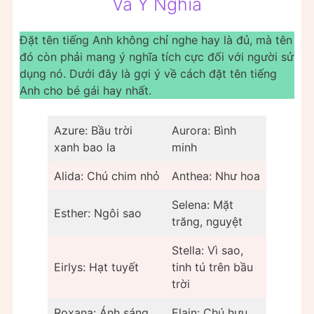
Và Ý Nghĩa
Đặt tên tiếng Anh không chỉ nghe hay là đủ, mà tên
đó còn phải mang ý nghĩa tích cực đối với người sử
dụng nó. Dưới đây là gợi ý về cách đặt tên tiếng
Anh cho bé gái hay nhất.
Azure: Bầu trời
Aurora: Bình
xanh bao la
minh
Alida: Chú chim nhỏ
Anthea: Như hoa
Selena: Mặt
Esther: Ngôi sao
trăng, nguyệt
Stella: Vì sao,
Eirlys: Hạt tuyết
tinh tú trên bầu
trời
Roxana: Ánh sáng,
Elain: Chú hưu