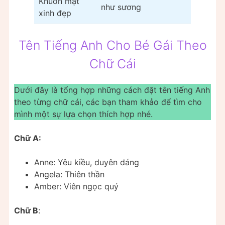
Khuôn mặt
như sương
xinh đẹp
Tên Tiếng Anh Cho Bé Gái Theo
Chữ Cái
Dưới đây là tổng hợp những cách đặt tên tiếng Anh
theo từng chữ cái, các bạn tham khảo để tìm cho
mình một sự lựa chọn thích hợp nhé.
Chữ A:
Anne: Yêu kiều, duyên dáng
Angela: Thiên thần
Amber: Viên ngọc quý
Chữ B
: