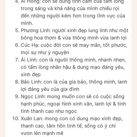
Ái Hồng: con sẽ dùng tình cảm của tấm lòng
trong sáng và khả năng của mình chiếu rọi
đến những người kém hơn trong lĩnh vực của
mình.
Phương Linh: người xinh đẹp lung linh như một
bông hoa thơm & vừa thông minh vừa lanh lợi
Cúc Hạ: cuộc đời con sẽ may mắn, tốt phước,
mọi sự như ý nguyện
Ái Linh: con là người thông minh, nhanh nhẹn,
có tấm lòng nhân hậu & dung mạo đáng yêu,
xinh đẹp
Bảo Linh: con là của gia bảo, thông minh, lanh
lợi đáng yêu của gia đình
Ngọc Linh: mong muốn con sẽ có cuộc sống
hạnh phúc, ngoại hình xinh xắn, lanh lợi & tính
tình thanh cao như ngọc
Xuân Lan: mong con có dung mạo xinh đẹp,
thanh cao, tâm hồn tinh tế, sống có ý chí
vươn lên mạnh mẽ