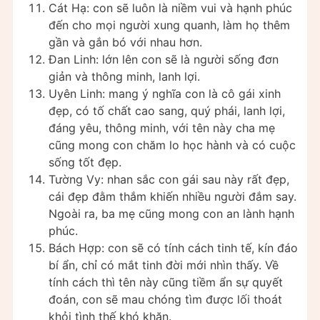
Cát Hạ: con sẽ luôn là niềm vui và hạnh phúc
đến cho mọi người xung quanh, làm họ thêm
gần và gắn bó với nhau hơn.
Đan Linh: lớn lên con sẽ là người sống đơn
giản và thông minh, lanh lợi.
Uyên Linh: mang ý nghĩa con là cô gái xinh
đẹp, có tố chất cao sang, quý phái, lanh lợi,
đáng yêu, thông minh, với tên này cha mẹ
cũng mong con chăm lo học hành và có cuộc
sống tốt đẹp.
Tường Vy: nhan sắc con gái sau này rất đẹp,
cái đẹp đằm thắm khiến nhiều người đắm say.
Ngoài ra, ba mẹ cũng mong con an lành hạnh
phúc.
Bách Hợp: con sẽ có tính cách tinh tế, kín đáo
bí ẩn, chỉ có mắt tinh đời mới nhìn thấy. Về
tính cách thì tên này cũng tiềm ẩn sự quyết
đoán, con sẽ mau chóng tìm được lối thoát
khỏi tình thế khó khăn.