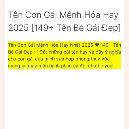
Tên Con Gái Mệnh Hỏa Hay
2025 [149+ Tên Bé Gái Đẹp]
Tên Con Gái Mệnh Hỏa Hay Nhất 2025 ❤️️ 149+ Tên
Bé Gái Đẹp ✅ Đặt những cái tên hay và đầy ý nghĩa
cho con gái của mình vừa hợp phong thuỷ vừa
mang lại may mắn hạnh phúc cả đời cho bé yêu!