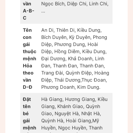
vần
Ngọc Bích, Diệp Chi, Linh Chi,
A-B-
…
C
Tên
An Di, Thiên Di, Kiều Dung,
con
Bích Duyên, Kỳ Duyên, Phong
gái
Diệp, Phương Dung, Hoài
thuộc
Diệp, Hồng Diễm, Kiều Dung,
mệnh
Đại Dương, Khả Doanh, Linh
Hỏa
Ðan, Thanh Đan, Thanh Đan,
theo
Trang Ðài, Quỳnh Điệp, Hoàng
vần
Điệp, Thái Dương,Thục Ðoan,
D-Đ
Phương Doanh, Kim Dung.
Đặt
Hà Giang, Hương Giang, Kiều
tên
Giang, Khánh Giao, Quỳnh
bé
Giao, Nguyệt Hà, Nhật Hà,
gái
Quỳnh Hà, Hoài Giang,Mỹ
mệnh
Huyền, Ngọc Huyền, Thanh