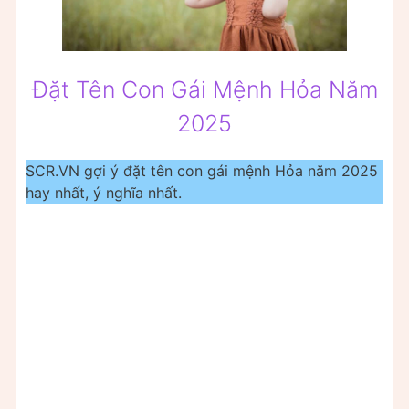
Đặt Tên Con Gái Mệnh Hỏa Năm
2025
SCR.VN gợi ý đặt tên con gái mệnh Hỏa năm 2025
hay nhất, ý nghĩa nhất.