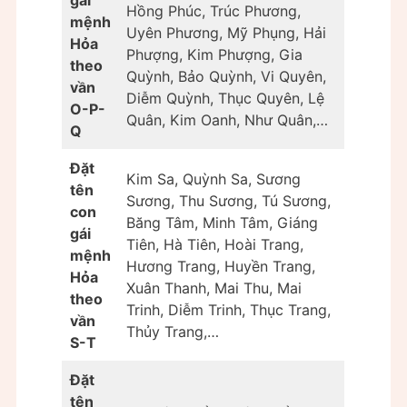
Hồng Phúc, Trúc Phương,
mệnh
Uyên Phương, Mỹ Phụng, Hải
Hỏa
Phượng, Kim Phượng, Gia
theo
Quỳnh, Bảo Quỳnh, Vi Quyên,
vần
Diễm Quỳnh, Thục Quyên, Lệ
O-P-
Quân, Kim Oanh, Như Quân,…
Q
Đặt
Kim Sa, Quỳnh Sa, Sương
tên
Sương, Thu Sương, Tú Sương,
con
Băng Tâm, Minh Tâm, Giáng
gái
Tiên, Hà Tiên, Hoài Trang,
mệnh
Hương Trang, Huyền Trang,
Hỏa
Xuân Thanh, Mai Thu, Mai
theo
Trinh, Diễm Trinh, Thục Trang,
vần
Thủy Trang,…
S-T
Đặt
tên