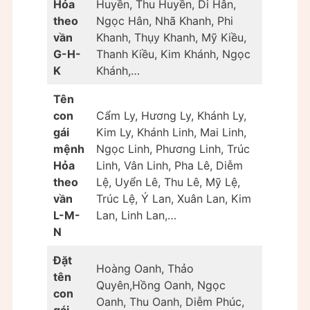
Hỏa
Huyền, Thu Huyền, Di Hân,
theo
Ngọc Hân, Nhã Khanh, Phi
vần
Khanh, Thụy Khanh, Mỹ Kiều,
G-H-
Thanh Kiều, Kim Khánh, Ngọc
K
Khánh,…
Tên
con
Cẩm Ly, Hương Ly, Khánh Ly,
gái
Kim Ly, Khánh Linh, Mai Linh,
mệnh
Ngọc Linh, Phương Linh, Trúc
Hỏa
Linh, Vân Linh, Pha Lê, Diễm
theo
Lệ, Uyển Lê, Thu Lê, Mỹ Lệ,
vần
Trúc Lệ, Ý Lan, Xuân Lan, Kim
L-M-
Lan, Linh Lan,…
N
Đặt
Hoàng Oanh, Thảo
tên
Quyên,Hồng Oanh, Ngọc
con
Oanh, Thu Oanh, Diễm Phúc,
gái