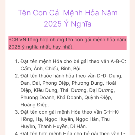
Tên Con Gái Mệnh Hỏa Năm
2025 Ý Nghĩa
SCR.VN tổng hợp những tên con gái mệnh hỏa năm
2025 ý nghĩa nhất, hay nhất.
Đặt tên mệnh Hỏa cho bé gái theo vần A-B-C:
Cẩm, Ánh, Chiếu, Bính, Bội.
Đặt tên thuộc hành hỏa theo vần D-Đ: Dung,
Đan, Đài, Phong Diệp, Phương Dung, Hoài
Diệp, Kiều Dung, Thái Dương, Đại Dương,
Phương Doanh, Khả Doanh, Quỳnh Điệp,
Hoàng Điệp.
Đặt tên con gái mệnh Hỏa theo vần G-H-K:
Hồng, Hạ, Ngọc Huyền, Ngọc Hân, Thu
Huyền, Thanh Huyền, Di Hân.
Đặt tên hợp mệnh Hỏa cho bé gái theo vần L-