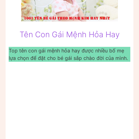
Tên Con Gái Mệnh Hỏa Hay
Top tên con gái mệnh hỏa hay được nhiều bố mẹ
lựa chọn để đặt cho bé gái sắp chào đời của mình.