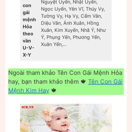
Nguyệt Uyển, Nhật Uyển,
con
Ngọc Uyển, Yên Vĩ, Thúy Vy,
gái
Tường Vy, Hạ Vy, Cẩm Vân,
mệnh
Diệu Vân, Ánh Xuân, Hồng
Hỏa
Xuân, Kim Xuyến, Nhã Ý, Như
theo
Ý, Phụng Yến, Phương Yến,
vần
Xuân Yến,…
U-V-
X-Y
Ngoài tham khảo Tên Con Gái Mệnh Hỏa
hay, bạn tham khảo thêm 🍁
Tên Con Gái
Mệnh Kim Hay
🍁