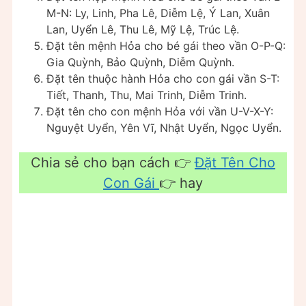
M-N: Ly, Linh, Pha Lê, Diễm Lệ, Ý Lan, Xuân
Lan, Uyển Lê, Thu Lê, Mỹ Lệ, Trúc Lệ.
Đặt tên mệnh Hỏa cho bé gái theo vần O-P-Q:
Gia Quỳnh, Bảo Quỳnh, Diễm Quỳnh.
Đặt tên thuộc hành Hỏa cho con gái vần S-T:
Tiết, Thanh, Thu, Mai Trinh, Diễm Trinh.
Đặt tên cho con mệnh Hỏa với vần U-V-X-Y:
Nguyệt Uyển, Yên Vĩ, Nhật Uyển, Ngọc Uyển.
Chia sẻ cho bạn cách 👉
Đặt Tên Cho
Con Gái
👉 hay