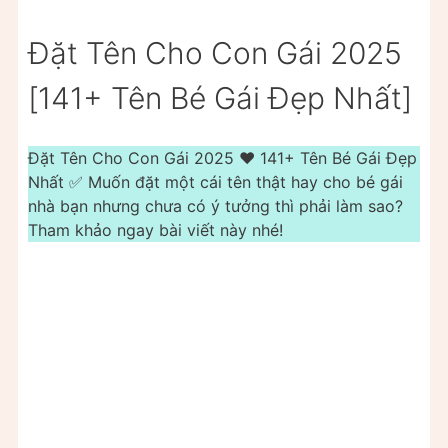
Đặt Tên Cho Con Gái 2025
[141+ Tên Bé Gái Đẹp Nhất]
Đặt Tên Cho Con Gái 2025 ❤️️ 141+ Tên Bé Gái Đẹp
Nhất ✅ Muốn đặt một cái tên thật hay cho bé gái
nhà bạn nhưng chưa có ý tưởng thì phải làm sao?
Tham khảo ngay bài viết này nhé!