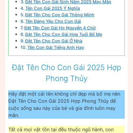
Đặt Tên Con Gái Sinh Năm 2025 May Mắn
Tên Con Gái 2025 Ý Nghĩa
Đặt Tên Cho Con Gái Thông Minh
Tên Đáng Yêu Cho Con Gái
Đặt Tên Con Gái Họ Nguyễn 4 Chữ
Đặt Tên Cho Con Gái Hợp Tuổi Bố Mẹ
Đặt Tên Cho Con Gái Ở Nhà
Tên Con Gái Tiếng Anh Hay
Đặt Tên Cho Con Gái 2025 Hợp
Phong Thủy
Hãy đặt một cái tên không chỉ đẹp mà bố mẹ nên
Đặt Tên Cho Con Gái 2025 Hợp Phong Thủy để
cuộc sống sau này của bé và gia đình luôn may
mắn.
Tất cả mọi vật tồn tại đều thuộc ngũ hành, con