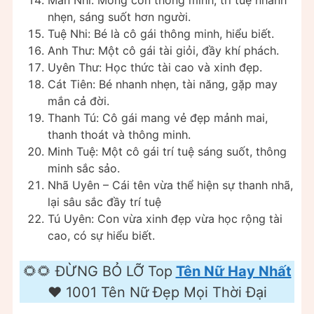
nhẹn, sáng suốt hơn người.
Tuệ Nhi: Bé là cô gái thông minh, hiểu biết.
Anh Thư: Một cô gái tài giỏi, đầy khí phách.
Uyên Thư: Học thức tài cao và xinh đẹp.
Cát Tiên: Bé nhanh nhẹn, tài năng, gặp may
mắn cả đời.
Thanh Tú: Cô gái mang vẻ đẹp mảnh mai,
thanh thoát và thông minh.
Minh Tuệ: Một cô gái trí tuệ sáng suốt, thông
minh sắc sảo.
Nhã Uyên – Cái tên vừa thể hiện sự thanh nhã,
lại sâu sắc đầy trí tuệ
Tú Uyên: Con vừa xinh đẹp vừa học rộng tài
cao, có sự hiểu biết.
🌻🌻 ĐỪNG BỎ LỠ Top
Tên Nữ Hay Nhất
❤️️ 1001 Tên Nữ Đẹp Mọi Thời Đại