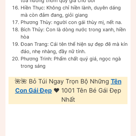
tỏa hương thơm quý giá cho đời
Hiền Thục: Không chỉ hiền lành, duyên dáng
mà còn đảm đang, giỏi giang
Phương Thùy: người con gái thùy mị, nết na.
Bích Thủy: Con là dòng nước trong xanh, hiền
hòa
Ðoan Trang: Cái tên thể hiện sự đẹp đẽ mà kín
đáo, nhẹ nhàng, đầy nữ tính.
Phương Trinh: Phẩm chất quý giá, ngọc ngà
trong sáng
🌺🌺 Bỏ Túi Ngay Trọn Bộ Những
Tên
Con Gái Đẹp
❤️️ 1001 Tên Bé Gái Đẹp
Nhất