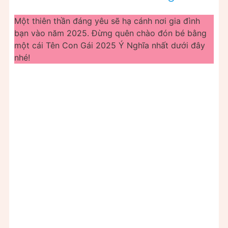
Một thiên thần đáng yêu sẽ hạ cánh nơi gia đình
bạn vào năm 2025. Đừng quên chào đón bé bằng
một cái Tên Con Gái 2025 Ý Nghĩa nhất dưới đây
nhé!