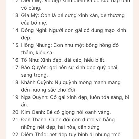
Diễm My: vẻ đẹp kiều diễm và có sức hấp dẫn
vô cùng.
Gia Mỹ: Con là bé cưng xinh xắn, dễ thương
của bố mẹ.
Đông Nghi: Người con gái có dung mạo xinh
đẹp.
Hồng Nhung: Con như một bông hồng đỏ
thắm, kiêu sa.
Tố Như: Xinh đẹp, đài các, hiểu biết.
Bảo Quyên: gợi nên sự xinh đẹp quý phái,
sang trọng.
Khánh Quỳnh: Nụ quỳnh mong manh mang
đến hương sắc cho đời
Nga Quỳnh: Cô gái xinh đẹp, luôn tỏa sáng, bí
ẩn.
Kim Oanh: Bé có giọng nói oanh vàng.
Đan Thanh: Cuộc đời con được vẽ bằng
những nét đẹp, hài hòa, cân xứng
Diễm Thảo: nét đẹp tuy bình dị nhưng “mê