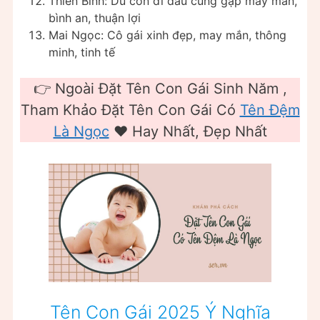
Thiên Bình: Dù con đi đâu cũng gặp may mắn,
bình an, thuận lợi
Mai Ngọc: Cô gái xinh đẹp, may mắn, thông
minh, tinh tế
👉 Ngoài Đặt Tên Con Gái Sinh Năm ,
Tham Khảo Đặt Tên Con Gái Có
Tên Đệm
Là Ngọc
❤️️ Hay Nhất, Đẹp Nhất
Tên Con Gái 2025 Ý Nghĩa