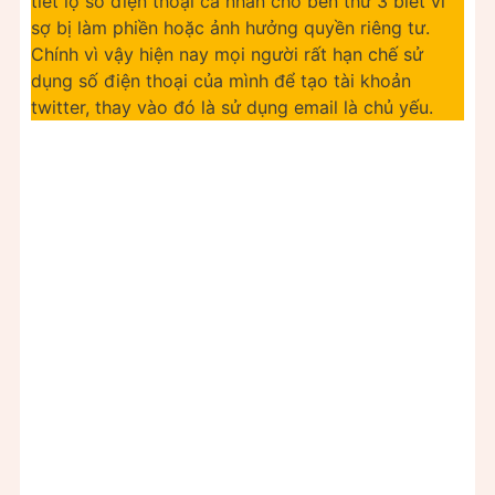
tiết lộ số điện thoại cá nhân cho bên thứ 3 biết vì
sợ bị làm phiền hoặc ảnh hưởng quyền riêng tư.
Chính vì vậy hiện nay mọi người rất hạn chế sử
dụng số điện thoại của mình để tạo tài khoản
twitter, thay vào đó là sử dụng email là chủ yếu.