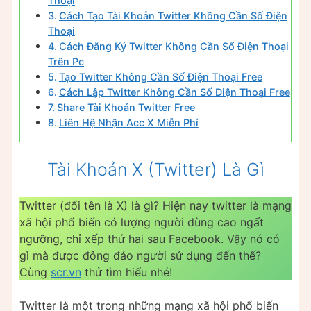
Thoại
Cách Tạo Tài Khoản Twitter Không Cần Số Điện
Thoại
Cách Đăng Ký Twitter Không Cần Số Điện Thoại
Trên Pc
Tạo Twitter Không Cần Số Điện Thoại Free
Cách Lập Twitter Không Cần Số Điện Thoại Free
Share Tài Khoản Twitter Free
Liên Hệ Nhận Acc X Miễn Phí
Tài Khoản X (Twitter) Là Gì
Twitter (đổi tên là X) là gì? Hiện nay twitter là mạng
xã hội phổ biến có lượng người dùng cao ngất
ngưỡng, chỉ xếp thứ hai sau Facebook. Vậy nó có
gì mà được đông đảo người sử dụng đến thế?
Cùng
scr.vn
thử tìm hiểu nhé!
Twitter là một trong những mạng xã hội phổ biến