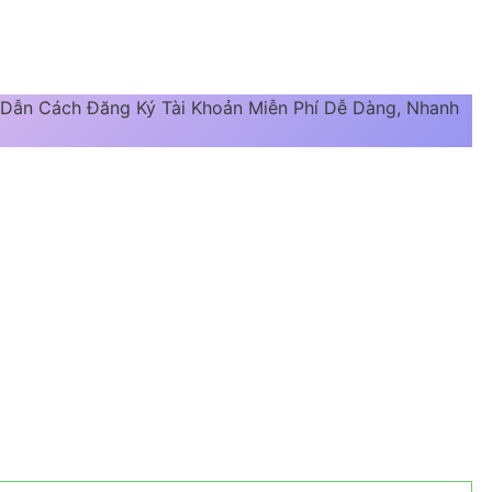
g Dẫn Cách Đăng Ký Tài Khoản Miễn Phí Dễ Dàng, Nhanh