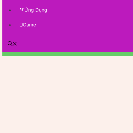
🔻Ứng Dụng
🖱Game