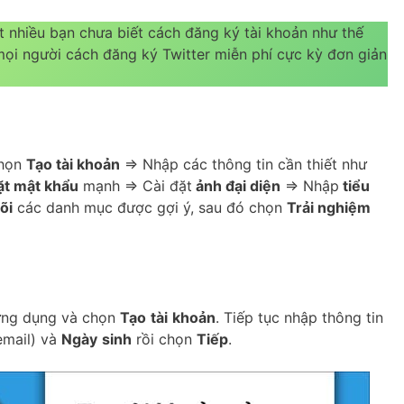
ất nhiều bạn chưa biết cách đăng ký tài khoản như thế
mọi người cách đăng ký Twitter miễn phí cực kỳ đơn giản
chọn
Tạo tài khoản
=> Nhập các thông tin cần thiết như
ặt mật khẩu
mạnh => Cài đặt
ảnh đại diện
=> Nhập
tiểu
õi
các danh mục được gợi ý, sau đó chọn
Trải nghiệm
 ứng dụng và chọn
Tạo
tài
khoản
. Tiếp tục nhập thông tin
email) và
Ngày
sinh
rồi chọn
Tiếp
.