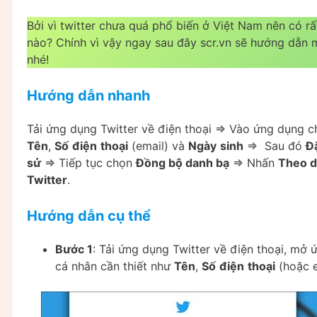
Bởi vì twitter chưa quá phổ biến ở Việt Nam nên có r
nào? Chính vì vậy ngay sau đây scr.vn sẽ hướng dẫn 
nhé!
Hướng dẫn nhanh
Tải ứng dụng Twitter về điện thoại => Vào ứng dụng 
Tên
,
Số
điện
thoại
(email) và
Ngày
sinh
=> Sau đó
Đ
sử
=> Tiếp tục chọn
Đồng bộ danh bạ
=> Nhấn
Theo d
Twitter
.
Hướng dẫn cụ thể
Bước 1
: Tải ứng dụng Twitter về điện thoại, mở
cá nhân cần thiết như
Tên
,
Số
điện
thoại
(hoặc 