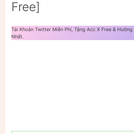
Free]
Tài Khoản Twitter Miễn Phí, Tặng Acc X Free & Hướn
Nhất.