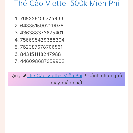
Thẻ Cào Viettel 500k Miễn Phí
768329106725966
643351590229976
436388373875401
756695429386304
762387678706561
843151118247988
446098687359903
Tặng 🔰
Thẻ Cào Viettel Miễn Phí
🔰 dành cho người
may mắn nhất