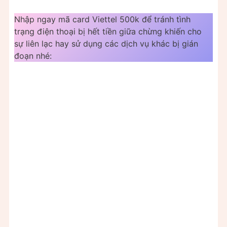
Nhập ngay mã card Viettel 500k để tránh tình
trạng điện thoại bị hết tiền giữa chừng khiến cho
sự liên lạc hay sử dụng các dịch vụ khác bị gián
đoạn nhé: