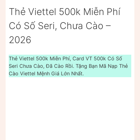
Thẻ Viettel 500k Miễn Phí
Có Số Seri, Chưa Cào –
2026
Thẻ Viettel 500k Miễn Phí, Card VT 500k Có Số
Seri Chưa Cào, Đã Cào Rồi. Tặng Bạn Mã Nạp Thẻ
Cào Viettel Mệnh Giá Lớn Nhất.