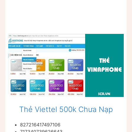
Thẻ Viettel 500k Chưa Nạp
827216417497106
717340739626643