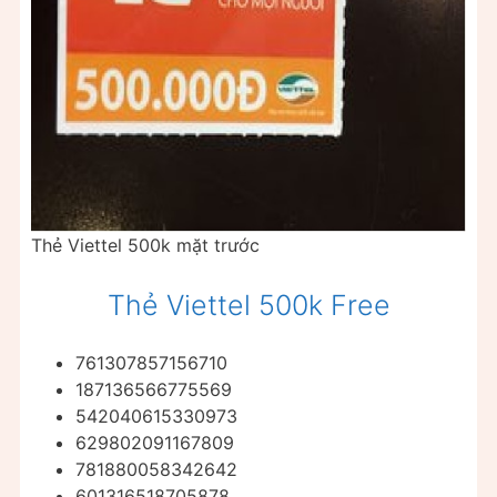
Thẻ Viettel 500k mặt trước
Thẻ Viettel 500k Free
761307857156710
187136566775569
542040615330973
629802091167809
781880058342642
601316518705878