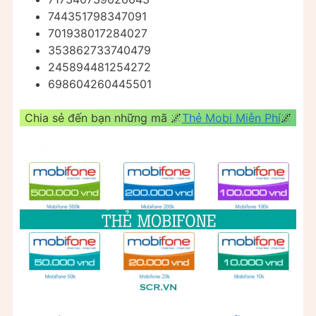
744351798347091
701938017284027
353862733740479
245894481254272
698604260445501
Chia sẻ đến bạn những mã 🌌
Thẻ Mobi Miễn Phí
🌌