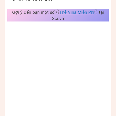
Gợi ý đến bạn một số 👇
Thẻ Vina Miễn Phí
👇 tại
Scr.vn