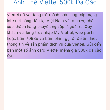
Ảnh Thẻ Viettel 500k Đã Cào
Viettel đã và đang trở thành nhà cung cấp mạng
Internet hàng đầu tại Việt Nam với dịch vụ chăm
sóc khách hàng chuyên nghiệp. Ngoài ra, Quý
khách vui lòng truy nhập My Viettel, web portal
hoặc bấm *098# và bấm phím gọi đi để tìm hiểu
thông tin về sản phẩm dịch vụ của Viettel. Gửi đến
bạn một số ảnh card Viettel mệnh giá 500k đã cào
rồi.