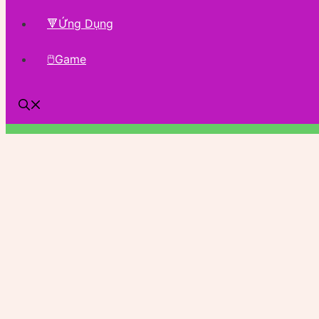
🔻Ứng Dụng
🖱Game