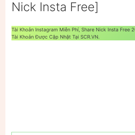
Nick Insta Free]
Tài Khoản Instagram Miễn Phí, Share Nick Insta Free
Tài Khoản Được Cập Nhật Tại SCR.VN.