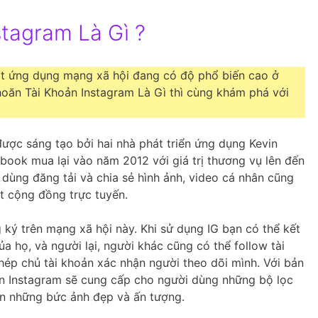
stagram Là Gì ?
một ứng dụng mạng xã hội đang có độ phổ biến cao ở
hoăn Tài Khoản Instagram Là Gì thì cùng khám phá với
 được sáng tạo bởi hai nhà phát triển ứng dụng Kevin
ook mua lại vào năm 2012 với giá trị thương vụ lên đến
dùng đăng tải và chia sẻ hình ảnh, video cá nhân cũng
t cộng đồng trực tuyến.
 ký trên mạng xã hội này. Khi sử dụng IG bạn có thể kết
a họ, và người lại, người khác cũng có thể follow tài
hép chủ tài khoản xác nhận người theo dõi mình. Với bản
ên Instagram sẽ cung cấp cho người dùng những bộ lọc
ên những bức ảnh đẹp và ấn tượng.