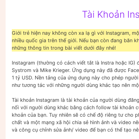
Tài Khoản In
Giới trẻ hiện nay không còn xa lạ gì với Instagram, 
nhiều quốc gia trên thế giới. Nếu bạn còn đang băn k
những thông tin trong bài viết dưới đây nhé!
Instagram (thường có cách viết tắt là Instra hoặc IG)
Systrom và Mike Krieger. Ứng dụng này đã được Faceb
1 tỷ USD. Nền tảng của ứng dụng này cho phép người 
như tương tác với những người dùng khác tạo nên mộ
Tài khoản Instagram là tài khoản của người dùng đăng
nối với người dùng khác bằng cách follow tài khoản củ
khoản của bạn. Tuy nhiên sẽ có chế độ riêng tư cho p
chất và một mạng xã hội chia sẻ hình ảnh và video n
và công cụ chỉnh sửa ảnh/ video để bạn có thể tạo n