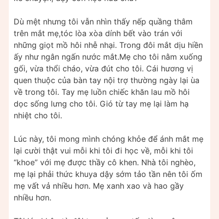
Dù mệt nhưng tôi vẫn nhìn thấy nếp quầng thâm
trên mắt mẹ,tóc lòa xòa dính bết vào trán với
những giọt mồ hôi nhễ nhại. Trong đôi mắt dịu hiền
ấy như ngân ngấn nước mắt.Mẹ cho tôi nằm xuống
gối, vừa thổi cháo, vừa đút cho tôi. Cái hương vị
quen thuộc của bàn tay nội trợ thường ngày lại ùa
về trong tôi. Tay mẹ luồn chiếc khăn lau mồ hôi
dọc sống lưng cho tôi. Gió từ tay mẹ lại làm hạ
nhiệt cho tôi.
Lúc này, tôi mong mình chóng khỏe để ánh mắt mẹ
lại cười thật vui mỗi khi tôi đi học về, mỗi khi tôi
“khoe” với mẹ được thầy cô khen. Nhà tôi nghèo,
mẹ lại phải thức khuya dậy sớm tảo tần nên tôi ốm
mẹ vất vả nhiều hơn. Mẹ xanh xao và hao gầy
nhiều hơn.