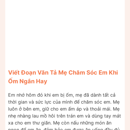
Viết Đoạn Văn Tả Mẹ Chăm Sóc Em Khi
Ốm Ngắn Hay
Em nhớ hôm đó khi em bị ốm, mẹ đã dành tất cả
thời gian và sức lực của mình để chăm sóc em. Mẹ
luôn ở bên em, giữ cho em ấm áp và thoải mái. Mẹ
nhẹ nhàng lau mồ hôi trên trán em và dùng tay mát
xa cho em thư giãn. Mẹ còn nấu những món ăn
ngon để em ăn, đảm bảo em được ăn uống đầy đủ