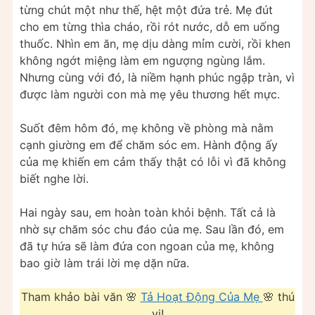
từng chút một như thế, hệt một đứa trẻ. Mẹ đút
cho em từng thìa cháo, rồi rót nước, dỗ em uống
thuốc. Nhìn em ăn, mẹ dịu dàng mỉm cười, rồi khen
không ngớt miệng làm em ngượng ngùng lắm.
Nhưng cùng với đó, là niềm hạnh phúc ngập tràn, vì
được làm người con mà mẹ yêu thương hết mực.
Suốt đêm hôm đó, mẹ không về phòng mà nằm
cạnh giường em để chăm sóc em. Hành động ấy
của mẹ khiến em cảm thấy thật có lỗi vì đã không
biết nghe lời.
Hai ngày sau, em hoàn toàn khỏi bệnh. Tất cả là
nhờ sự chăm sóc chu đáo của mẹ. Sau lần đó, em
đã tự hứa sẽ làm đứa con ngoan của mẹ, không
bao giờ làm trái lời mẹ dặn nữa.
Tham khảo bài văn 🌸
Tả Hoạt Động Của Mẹ
🌸 thú
vị!