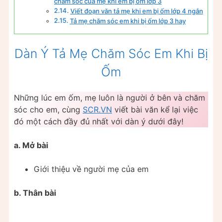
chăm sóc của mẹ khi em bị ốm lớp 3
Viết đoạn văn tả mẹ khi em bị ốm lớp 4 ngắn
Tả mẹ chăm sóc em khi bị ốm lớp 3 hay
Dàn Ý Tả Mẹ Chăm Sóc Em Khi Bị
Ốm
Những lúc em ốm, mẹ luôn là người ở bên và chăm
sóc cho em, cùng
SCR.VN
viết bài văn kể lại việc
đó một cách đầy đủ nhất với dàn ý dưới đây!
a. Mở bài
Giới thiệu về người mẹ của em
b. Thân bài