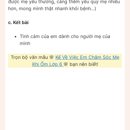
được mẹ yêu thương, càng thêm yêu quý mẹ nhiều
hơn, mong mình thật nhanh khỏi bệnh…)
c. Kết bài
Tình cảm của em dành cho người mẹ của
mình
Trọn bộ văn mẫu 🌸
Kể Về Việc Em Chăm Sóc Mẹ
Khi Ốm Lớp 6
🌸 bạn nên biết!