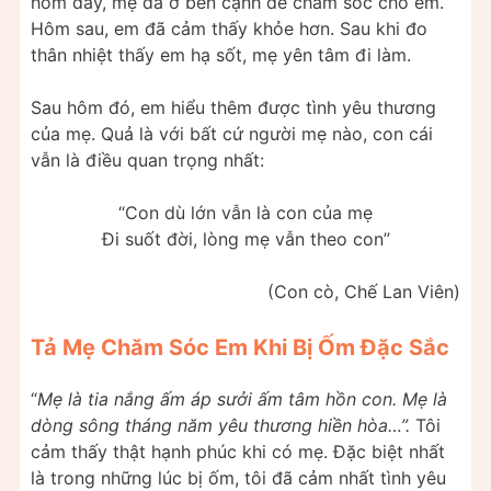
hôm đấy, mẹ đã ở bên cạnh để chăm sóc cho em.
Hôm sau, em đã cảm thấy khỏe hơn. Sau khi đo
thân nhiệt thấy em hạ sốt, mẹ yên tâm đi làm.
Sau hôm đó, em hiểu thêm được tình yêu thương
của mẹ. Quả là với bất cứ người mẹ nào, con cái
vẫn là điều quan trọng nhất:
“Con dù lớn vẫn là con của mẹ
Đi suốt đời, lòng mẹ vẫn theo con”
(Con cò, Chế Lan Viên)
Tả Mẹ Chăm Sóc Em Khi Bị Ốm Đặc Sắc
“
Mẹ là tia nắng ấm áp sưởi ấm tâm hồn con. Mẹ là
dòng sông tháng năm yêu thương hiền hòa…”.
Tôi
cảm thấy thật hạnh phúc khi có mẹ. Đặc biệt nhất
là trong những lúc bị ốm, tôi đã cảm nhất tình yêu