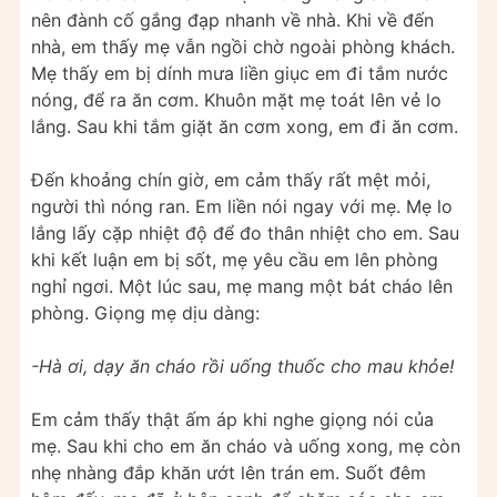
nên đành cố gắng đạp nhanh về nhà. Khi về đến
nhà, em thấy mẹ vẫn ngồi chờ ngoài phòng khách.
Mẹ thấy em bị dính mưa liền giục em đi tắm nước
nóng, để ra ăn cơm. Khuôn mặt mẹ toát lên vẻ lo
lắng. Sau khi tắm giặt ăn cơm xong, em đi ăn cơm.
Đến khoảng chín giờ, em cảm thấy rất mệt mỏi,
người thì nóng ran. Em liền nói ngay với mẹ. Mẹ lo
lắng lấy cặp nhiệt độ để đo thân nhiệt cho em. Sau
khi kết luận em bị sốt, mẹ yêu cầu em lên phòng
nghỉ ngơi. Một lúc sau, mẹ mang một bát cháo lên
phòng. Giọng mẹ dịu dàng:
-Hà ơi, dạy ăn cháo rồi uống thuốc cho mau khỏe!
Em cảm thấy thật ấm áp khi nghe giọng nói của
mẹ. Sau khi cho em ăn cháo và uống xong, mẹ còn
nhẹ nhàng đắp khăn ướt lên trán em. Suốt đêm