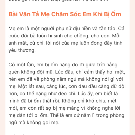
Bài Văn Tả Mẹ Chăm Sóc Em Khi Bị Ốm
Mẹ em là một người phụ nữ dịu hiền và tần tảo. Cả
cuộc đời bà luôn hi sinh cho chồng, cho con. Mỗi
ánh mắt, cử chỉ, lời nói của mẹ luôn đong đầy tình
yêu thương.
Có một lần, em bị ốm nặng do đi giữa trời nắng
quên không đội mũ. Lúc đầu, chỉ cảm thấy hơi mệt,
nên em đã về phòng nằm ngủ mà không nói gì với
mẹ. Một lát sau, càng lúc, cơn đau đầu càng dữ dội
hơn, cơ thể nặng như đeo chì. Lúc ấy, em biết là
mình đã bị ốm thật rồi. Không chỉ khó chịu, mệt
mỏi, em còn rất sợ bị mẹ mắng vì không nghe lời
mẹ dẫn tới bị ốm. Thế là em cứ nằm lì trong phòng
ngủ mà không gọi mẹ.