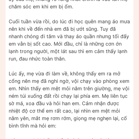
chăm sóc em khi em bị ốm.
Cuối tuần vừa rồi, do lúc đi học quên mang áo mưa
nên khi về đến nhà em đã bị ướt sũng. Tuy đã
nhanh chóng đi tắm và thay áo quần nhưng tối đấy
em vẫn bị sốt cao. Mới đầu, chỉ là những cơn ớn
lạnh trong người, một lát sau thì em cảm thấy lạnh
run, đau nhức toàn thân.
Lúc ấy, mẹ vừa đi làm về, không thấy em ra mở
cổng nên mẹ đã nghi ngờ, vội chạy vào phòng xem
em. Nhìn thấy em mệt mỏi nằm trên giường, mẹ vội
ném túi xuống đất rồi chạy lại phía em. Mẹ liên tục
sờ má, xoa đầu và hỏi han em. Cảm nhận được
nhiệt độ cơ thể em rất cao, lại nhìn em mệt mỏi
nằm yên, mắt mẹ rơm rớm, giọng mẹ nghẹn lại, cố
bình tĩnh mà hỏi em: