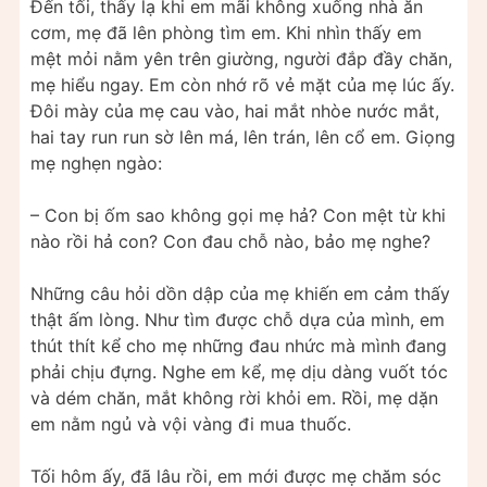
Đến tối, thấy lạ khi em mãi không xuống nhà ăn
cơm, mẹ đã lên phòng tìm em. Khi nhìn thấy em
mệt mỏi nằm yên trên giường, người đắp đầy chăn,
mẹ hiểu ngay. Em còn nhớ rõ vẻ mặt của mẹ lúc ấy.
Đôi mày của mẹ cau vào, hai mắt nhòe nước mắt,
hai tay run run sờ lên má, lên trán, lên cổ em. Giọng
mẹ nghẹn ngào:
– Con bị ốm sao không gọi mẹ hả? Con mệt từ khi
nào rồi hả con? Con đau chỗ nào, bảo mẹ nghe?
Những câu hỏi dồn dập của mẹ khiến em cảm thấy
thật ấm lòng. Như tìm được chỗ dựa của mình, em
thút thít kể cho mẹ những đau nhức mà mình đang
phải chịu đựng. Nghe em kể, mẹ dịu dàng vuốt tóc
và dém chăn, mắt không rời khỏi em. Rồi, mẹ dặn
em nằm ngủ và vội vàng đi mua thuốc.
Tối hôm ấy, đã lâu rồi, em mới được mẹ chăm sóc