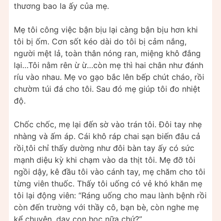
thương bao la ấy của mẹ.
Mẹ tôi công việc bận bịu lại càng bận bịu hơn khi
tôi bị ốm. Cơn sốt kéo dài do tôi bị cảm nắng,
người mệt lả, toàn thân nóng ran, miệng khô đắng
lại…Tôi nằm rên ừ ừ…còn mẹ thì hai chân như đánh
ríu vào nhau. Mẹ vo gạo bắc lên bếp chút cháo, rồi
chườm túi đá cho tôi. Sau đó mẹ giúp tôi đo nhiệt
độ.
Chốc chốc, mẹ lại đến sờ vào trán tôi. Đôi tay nhẹ
nhàng và ấm áp. Cái khô ráp chai sạn biến đâu cả
rồi,tôi chỉ thấy dường như đôi bàn tay ấy có sức
mạnh diệu kỳ khi chạm vào da thịt tôi. Mẹ đỡ tôi
ngồi dậy, kê đầu tôi vào cánh tay, mẹ chăm cho tôi
từng viên thuốc. Thấy tôi uống có vẻ khó khăn mẹ
tôi lại động viên: “Ráng uống cho mau lành bệnh rồi
còn đến trường với thầy cô, bạn bè, còn nghe mẹ
kể chuyện, dạy con học nữa chứ?”