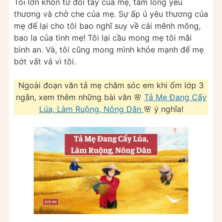
Tôi lớn khôn từ đôi tay của mẹ, tấm lòng yêu
thương và chở che của mẹ. Sự ấp ủ yêu thương của
mẹ để lại cho tôi bao nghĩ suy về cái mênh mông,
bao la của tình mẹ! Tôi lại cầu mong mẹ tôi mãi
bình an. Và, tôi cũng mong mình khỏe mạnh để mẹ
bớt vất vả vì tôi.
Ngoài đoạn văn tả mẹ chăm sóc em khi ốm lớp 3
ngắn, xem thêm những bài văn 🌸
Tả Mẹ Đang Cấy
Lúa, Làm Ruộng, Nông Dân
🌸 ý nghĩa!