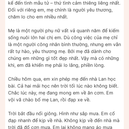
kể đến tình mẫu tử – thứ tình cảm thiêng liêng nhất.
Đối với riêng em, mẹ chính là người yêu thương,
chăm lo cho em nhiều nhất.
Mẹ là một người phụ nữ vất vả quanh năm để kiếm
sống nuôi lớn hai chị em. Dù công việc của mẹ chỉ
là một người công nhân bình thường, nhưng em vẫn
rất tự hào, yêu thương mẹ. Bởi mẹ đã dành cho
chúng em những gì tốt đẹp nhất. Vậy mà có những
khi, em đã khiến mẹ phải lo lắng, phiền lòng.
Chiều hôm qua, em xin phép mẹ đến nhà Lan học
bài. Cả hai mải học nên trời tối lúc nào không biết.
Chắc lúc này, mẹ đang mong em về ăn cơm. Em
vội vã chào bố mẹ Lan, rồi đạp xe về.
Trời bắt đầu nổi giông. Hình như sắp mưa. Em cố
đạp nhanh để kịp về nhà. Không kịp về đến nhà mà
trời đã đổ cơn mưa. Em lại không mang áo mưa