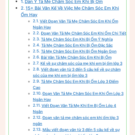
Dàn Ý Tả Mẹ Chăm Sóc Em Khi Bị Ốm
15+ Bài Văn Kể Về Việc Mẹ Chăm Sóc Em Khi
Ốm Hay
Viết Đoạn Văn Tả Mẹ Chăm Sóc Em Khi Ốm
Ngắn Hay
Đoạn Văn Tả Mẹ Chăm Sóc Em Khi Ốm Chi Tiết
Tả Mẹ Chăm Sóc Em Khi Bị Ốm Ý Nghĩa
Tả Mẹ Chăm Sóc Em Khi Bị Ốm Đặc Sắc
Tả Mẹ Chăm Sóc Em Khi Bị Ốm Ngắn Gọn
Bài Văn Tả Mẹ Chăm Sóc Em Khi Bị Ốm
Kể về sự chăm sóc của mẹ khi em bị ốm lớp 3
Viết đoạn văn từ 3 đến 5 câu kể về sự chăm
sóc của mẹ khi em bị ốm lớp 3
Tả Mẹ Chăm Sóc Em Khi Bị Ốm Lớp 3 Điểm
Cao
Đoạn Văn Tả Mẹ Chăm Sóc Em Khi Ốm Lớp 3
Ngắn Hay
Viết Đoạn Văn Tả Mẹ Khi Em Bị Ốm Lớp 4
Ngắn
Đoạn văn tả mẹ chăm sóc em khi ốm lớp 3
ngắn
Mẫu viết đoạn văn từ 3 đến 5 câu kể về sự