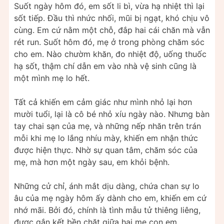
Suốt ngày hôm đó, em sốt li bì, vừa hạ nhiệt thì lại
sốt tiếp. Đầu thì nhức nhối, mũi bị ngạt, khó chịu vô
cùng. Em cứ nằm một chỗ, đắp hai cái chăn mà vẫn
rét run. Suốt hôm đó, mẹ ở trong phòng chăm sóc
cho em. Nào chườm khăn, đo nhiệt độ, uống thuốc
hạ sốt, thậm chí dẫn em vào nhà vệ sinh cũng là
một mình mẹ lo hết.
Tất cả khiến em cảm giác như mình nhỏ lại hơn
mười tuổi, lại là cô bé nhỏ xíu ngày nào. Nhưng bàn
tay chai sạn của mẹ, và những nếp nhăn trên trán
mỗi khi mẹ lo lắng nhíu mày, khiến em nhận thức
được hiện thực. Nhờ sự quan tâm, chăm sóc của
mẹ, mà hơn một ngày sau, em khỏi bệnh.
Những cử chỉ, ánh mắt dịu dàng, chứa chan sự lo
âu của mẹ ngày hôm ấy dành cho em, khiến em cứ
nhớ mãi. Bởi đó, chính là tình mẫu tử thiêng liêng,
được gắn kết bền chặt giữa hai mẹ con em.