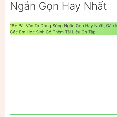
Ngắn Gọn Hay Nhất
18+ Bài Văn Tả Dòng Sông Ngắn Gọn Hay Nhất, Các
Các Em Học Sinh Có Thêm Tài Liệu Ôn Tập.