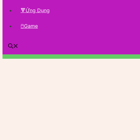
🔻Ứng Dụng
🖱Game