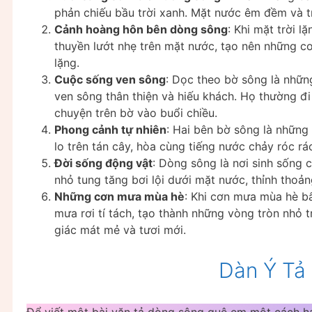
phản chiếu bầu trời xanh. Mặt nước êm đềm và t
Cảnh hoàng hôn bên dòng sông
: Khi mặt trời 
thuyền lướt nhẹ trên mặt nước, tạo nên những co
lặng.
Cuộc sống ven sông
: Dọc theo bờ sông là nhữn
ven sông thân thiện và hiếu khách. Họ thường đi
chuyện trên bờ vào buổi chiều.
Phong cảnh tự nhiên
: Hai bên bờ sông là những
lo trên tán cây, hòa cùng tiếng nước chảy róc rá
Đời sống động vật
: Dòng sông là nơi sinh sống 
nhỏ tung tăng bơi lội dưới mặt nước, thỉnh thoả
Những cơn mưa mùa hè
: Khi cơn mưa mùa hè b
mưa rơi tí tách, tạo thành những vòng tròn nhỏ
giác mát mẻ và tươi mới.
Dàn Ý Tả