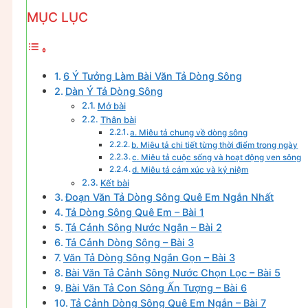
MỤC LỤC
6 Ý Tưởng Làm Bài Văn Tả Dòng Sông
Dàn Ý Tả Dòng Sông
Mở bài
Thân bài
a. Miêu tả chung về dòng sông
b. Miêu tả chi tiết từng thời điểm trong ngày
c. Miêu tả cuộc sống và hoạt động ven sông
d. Miêu tả cảm xúc và kỷ niệm
Kết bài
Đoạn Văn Tả Dòng Sông Quê Em Ngắn Nhất
Tả Dòng Sông Quê Em – Bài 1
Tả Cảnh Sông Nước Ngắn – Bài 2
Tả Cảnh Dòng Sông – Bài 3
Văn Tả Dòng Sông Ngắn Gọn – Bài 3
Bài Văn Tả Cảnh Sông Nước Chọn Lọc – Bài 5
Bài Văn Tả Con Sông Ấn Tượng – Bài 6
Tả Cảnh Dòng Sông Quê Em Ngắn – Bài 7