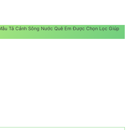
 Mẫu Tả Cảnh Sông Nước Quê Em Được Chọn Lọc Giúp