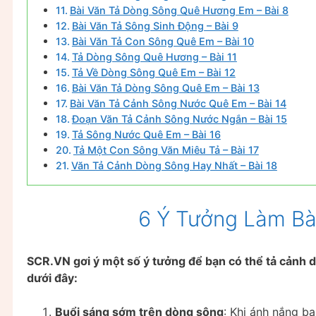
Bài Văn Tả Dòng Sông Quê Hương Em – Bài 8
Bài Văn Tả Sông Sinh Động – Bài 9
Bài Văn Tả Con Sông Quê Em – Bài 10
Tả Dòng Sông Quê Hương – Bài 11
Tả Về Dòng Sông Quê Em – Bài 12
Bài Văn Tả Dòng Sông Quê Em – Bài 13
Bài Văn Tả Cảnh Sông Nước Quê Em – Bài 14
Đoạn Văn Tả Cảnh Sông Nước Ngắn – Bài 15
Tả Sông Nước Quê Em – Bài 16
Tả Một Con Sông Văn Miêu Tả – Bài 17
Văn Tả Cảnh Dòng Sông Hay Nhất – Bài 18
6 Ý Tưởng Làm Bà
SCR.VN gơi ý một số ý tưởng để bạn có thể tả cảnh
dưới đây:
Buổi sáng sớm trên dòng sông
: Khi ánh nắng b