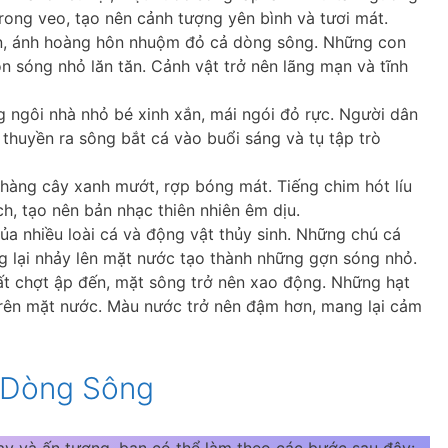
rong veo, tạo nên cảnh tượng yên bình và tươi mát.
lặn, ánh hoàng hôn nhuộm đỏ cả dòng sông. Những con
n sóng nhỏ lăn tăn. Cảnh vật trở nên lãng mạn và tĩnh
g ngôi nhà nhỏ bé xinh xắn, mái ngói đỏ rực. Người dân
 thuyền ra sông bắt cá vào buổi sáng và tụ tập trò
 hàng cây xanh mướt, rợp bóng mát. Tiếng chim hót líu
ch, tạo nên bản nhạc thiên nhiên êm dịu.
của nhiều loài cá và động vật thủy sinh. Những chú cá
ng lại nhảy lên mặt nước tạo thành những gợn sóng nhỏ.
ất chợt ập đến, mặt sông trở nên xao động. Những hạt
 trên mặt nước. Màu nước trở nên đậm hơn, mang lại cảm
 Dòng Sông