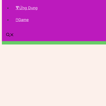
🔻Ứng Dụng
🖱Game