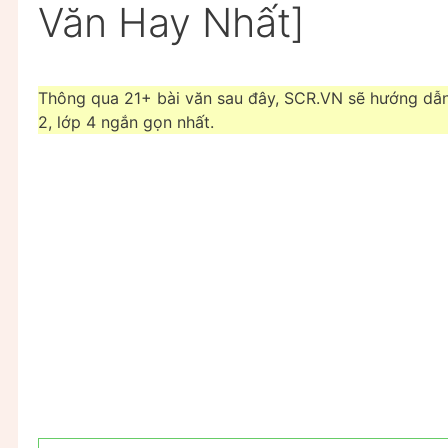
Văn Hay Nhất]
Thông qua 21+ bài văn sau đây, SCR.VN sẽ hướng dẫn
2, lớp 4 ngắn gọn nhất.