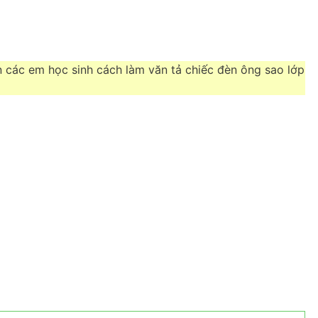
 các em học sinh cách làm văn tả chiếc đèn ông sao lớp