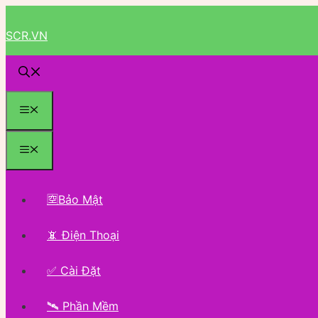
Chuyển
đến
SCR.VN
nội
dung
Menu
Menu
🈳Bảo Mật
📵 Điện Thoại
✅ Cài Đặt
🛰 Phần Mềm