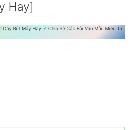
y Hay]
Về Cây Bút Máy Hay ✅ Chia Sẻ Các Bài Văn Mẫu Miêu Tả