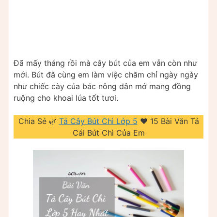
Đã mấy tháng rồi mà cây bút của em vẫn còn như
mới. Bút đã cùng em làm việc chăm chỉ ngày ngày
như chiếc cày của bác nông dân mở mang đồng
ruộng cho khoai lúa tốt tươi.
Chia Sẻ 🌿
Tả Cây Bút Chì Lớp 5
❤️️ 15 Bài Văn Tả
Cái Bút Chì Của Em