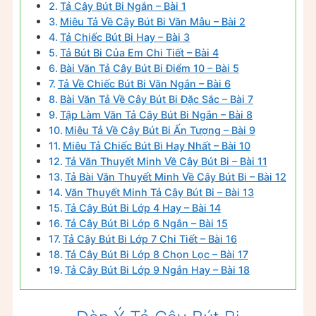
Tả Cây Bút Bi Ngắn – Bài 1
Miêu Tả Về Cây Bút Bi Văn Mẫu – Bài 2
Tả Chiếc Bút Bi Hay – Bài 3
Tả Bút Bi Của Em Chi Tiết – Bài 4
Bài Văn Tả Cây Bút Bi Điểm 10 – Bài 5
Tả Về Chiếc Bút Bi Văn Ngắn – Bài 6
Bài Văn Tả Về Cây Bút Bi Đặc Sắc – Bài 7
Tập Làm Văn Tả Cây Bút Bi Ngắn – Bài 8
Miêu Tả Về Cây Bút Bi Ấn Tượng – Bài 9
Miêu Tả Chiếc Bút Bi Hay Nhất – Bài 10
Tả Văn Thuyết Minh Về Cây Bút Bi – Bài 11
Tả Bài Văn Thuyết Minh Về Cây Bút Bi – Bài 12
Văn Thuyết Minh Tả Cây Bút Bi – Bài 13
Tả Cây Bút Bi Lớp 4 Hay – Bài 14
Tả Cây Bút Bi Lớp 6 Ngắn – Bài 15
Tả Cây Bút Bi Lớp 7 Chi Tiết – Bài 16
Tả Cây Bút Bi Lớp 8 Chọn Lọc – Bài 17
Tả Cây Bút Bi Lớp 9 Ngắn Hay – Bài 18