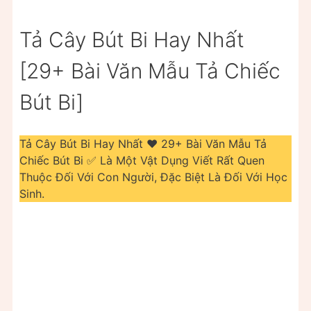
Tả Cây Bút Bi Hay Nhất
[29+ Bài Văn Mẫu Tả Chiếc
Bút Bi]
Tả Cây Bút Bi Hay Nhất ❤️️ 29+ Bài Văn Mẫu Tả
Chiếc Bút Bi ✅ Là Một Vật Dụng Viết Rất Quen
Thuộc Đối Với Con Người, Đặc Biệt Là Đối Với Học
Sinh.