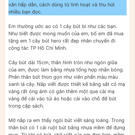
văn hấp dẫn, cách dùng từ linh hoạt và thu hút
nhiều bạn đọc.
Em thường ước ao có 1 cây bút bi như các bạn.
Như biết được mong muốn của em, bố em đã mua
tặng em 1 cây bút hero rất đẹp nhân chuyến đi
công tác TP Hồ Chí Minh.
Cây bút dài 15cm, thân hình tròn như ngón giữa
của em, được làm bằng nhựa tổng hợp nhẵn bóng.
Phân thân bút thon gọn như viên phấn màu màu
xanh lá cây. Nắp viết được thiết kế bằng sắt có mạ
vàng rất óng ánh có gắn thêm một que cài mạ
vàng để cài vào túi áo hoặc cài vào chỗ để bút
trong cặp sách.
Mở nắp ra em thấy ngòi bút viết sáng loáng. Trong
thân bút có 1 cái ruột bút bằng nhựa mềm để đựng
mực. Từ khi có bút, chữ viết của em đẹp hơn, mềm