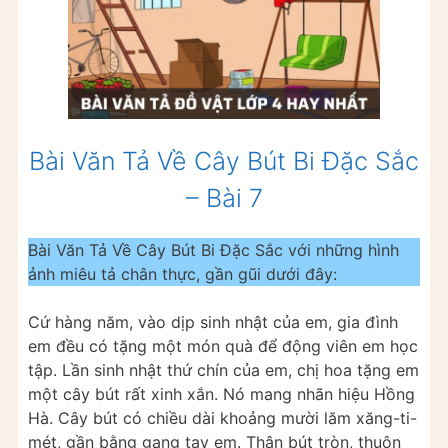
Bài Văn Tả Về Cây Bút Bi Đặc Sắc
– Bài 7
Bài Văn Tả Về Cây Bút Bi Đặc Sắc với những hình
ảnh miêu tả chân thực, gần gũi dưới đây:
Cứ hàng năm, vào dịp sinh nhật của em, gia đình
em đều có tặng một món quà để động viên em học
tập. Lần sinh nhật thứ chín của em, chị hoa tặng em
một cây bút rất xinh xắn. Nó mang nhãn hiệu Hồng
Hà. Cây bút có chiều dài khoảng mười lăm xăng-ti-
mét, gần bằng gang tay em. Thân bút tròn, thuôn