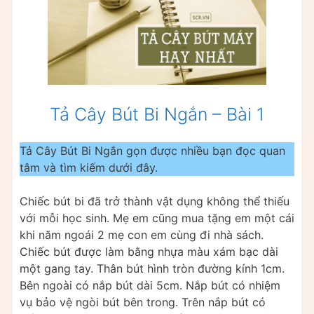
Tả Cây Bút Bi Ngắn – Bài 1
Tả Cây Bút Bi Ngắn gọn được nhiều bạn đọc quan
tâm và tìm kiếm dưới đây.
Chiếc bút bi đã trở thành vật dụng không thể thiếu
với mỗi học sinh. Mẹ em cũng mua tặng em một cái
khi năm ngoái 2 mẹ con em cùng đi nhà sách.
Chiếc bút được làm bằng nhựa màu xám bạc dài
một gang tay. Thân bút hình tròn đường kính 1cm.
Bên ngoài có nắp bút dài 5cm. Nắp bút có nhiệm
vụ bảo vệ ngòi bút bên trong. Trên nắp bút có