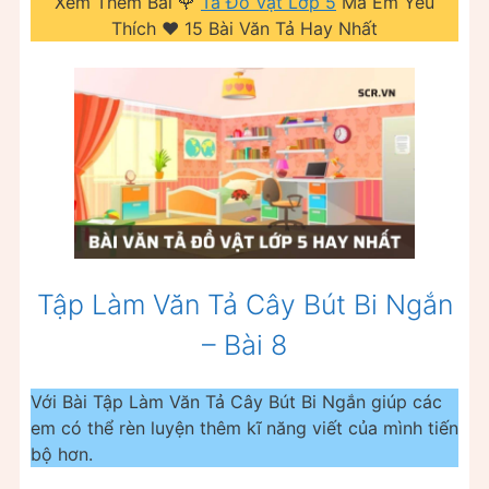
Xem Thêm Bài 🌹
Tả Đồ Vật Lớp 5
Mà Em Yêu
Thích ❤️️ 15 Bài Văn Tả Hay Nhất
Tập Làm Văn Tả Cây Bút Bi Ngắn
– Bài 8
Với Bài Tập Làm Văn Tả Cây Bút Bi Ngắn giúp các
em có thể rèn luyện thêm kĩ năng viết của mình tiến
bộ hơn.