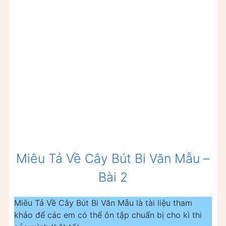
Miêu Tả Về Cây Bút Bi Văn Mẫu –
Bài 2
Miêu Tả Về Cây Bút Bi Văn Mẫu là tài liệu tham
khảo để các em có thể ôn tập chuẩn bị cho kì thi