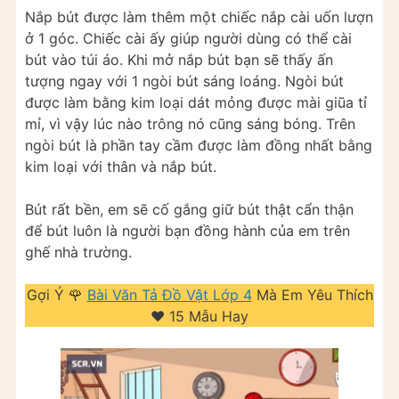
Nắp bút được làm thêm một chiếc nắp cài uốn lượn
ở 1 góc. Chiếc cài ấy giúp người dùng có thể cài
bút vào túi áo. Khi mở nắp bút bạn sẽ thấy ấn
tượng ngay với 1 ngòi bút sáng loáng. Ngòi bút
được làm bằng kim loại dát mỏng được mài giũa tỉ
mỉ, vì vậy lúc nào trông nó cũng sáng bóng. Trên
ngòi bút là phần tay cầm được làm đồng nhất bằng
kim loại với thân và nắp bút.
Bút rất bền, em sẽ cố gắng giữ bút thật cẩn thận
để bút luôn là người bạn đồng hành của em trên
ghế nhà trường.
Gợi Ý 🌹
Bài Văn Tả Đồ Vật Lớp 4
Mà Em Yêu Thích
❤️️ 15 Mẫu Hay