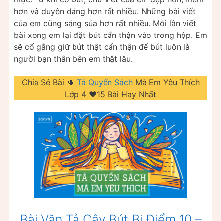
hơn và duyên dáng hơn rất nhiều. Những bài viết
của em cũng sáng sủa hơn rất nhiều. Mỗi lần viết
bài xong em lại đặt bút cẩn thận vào trong hộp. Em
sẽ cố gắng giữ bút thật cẩn thận để bút luôn là
người bạn thân bên em thật lâu.
Chia Sẻ Bài 🌵
Tả Quyển Sách
Mà Em Yêu Thích
Lớp 4 ❤️️15 Bài Hay Nhất
Bài Văn Tả Cây Bút Bi Điểm 10 –