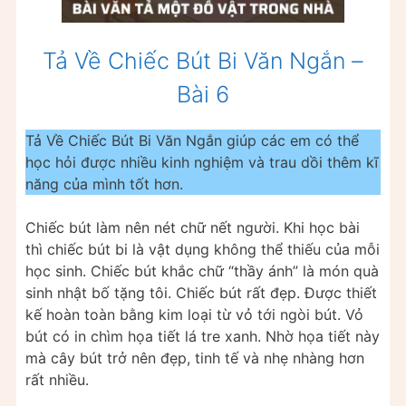
Tả Về Chiếc Bút Bi Văn Ngắn –
Bài 6
Tả Về Chiếc Bút Bi Văn Ngắn giúp các em có thể
học hỏi được nhiều kinh nghiệm và trau dồi thêm kĩ
năng của mình tốt hơn.
Chiếc bút làm nên nét chữ nết người. Khi học bài
thì chiếc bút bi là vật dụng không thể thiếu của mỗi
học sinh. Chiếc bút khắc chữ “thầy ánh” là món quà
sinh nhật bố tặng tôi. Chiếc bút rất đẹp. Được thiết
kế hoàn toàn bằng kim loại từ vỏ tới ngòi bút. Vỏ
bút có in chìm họa tiết lá tre xanh. Nhờ họa tiết này
mà cây bút trở nên đẹp, tinh tế và nhẹ nhàng hơn
rất nhiều.