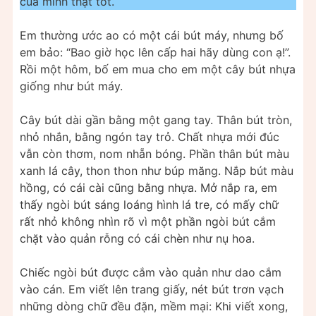
của mình thật tốt.
Em thường ước ao có một cái bút máy, nhưng bố
em bảo: “Bao giờ học lên cấp hai hãy dùng con ạ!”.
Rồi một hôm, bố em mua cho em một cây bút nhựa
giống như bút máy.
Cây bút dài gần bằng một gang tay. Thân bút tròn,
nhỏ nhắn, bằng ngón tay trỏ. Chất nhựa mới đúc
vẫn còn thơm, nom nhẵn bóng. Phần thân bút màu
xanh lá cây, thon thon như búp măng. Nắp bút màu
hồng, có cái cài cũng bằng nhựa. Mở nắp ra, em
thấy ngòi bút sáng loáng hình lá tre, có mấy chữ
rất nhỏ không nhìn rõ vì một phần ngòi bút cắm
chặt vào quản rỗng có cái chèn như nụ hoa.
Chiếc ngòi bút được cắm vào quản như dao cắm
vào cán. Em viết lên trang giấy, nét bút trơn vạch
những dòng chữ đều đặn, mềm mại: Khi viết xong,