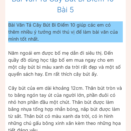
Bài 5
Bài Văn Tả Cây Bút Bi Điểm 10 giúp các em có
thêm nhiều ý tưởng mới thú vị để làm bài văn của
mình tốt nhất.
Năm ngoái em được bố mẹ dẫn đi siêu thị. Đến
quầy đồ dùng học tập bố em mua ngay cho em
một cây bút bi màu xanh da trời rất đẹp và một số
quyển sách hay. Em rất thích cây bút ấy.
Cây bút của em dài khoảng 12cm. Thân bút tròn và
to bằng ngón tay út của người lớn, phần đuôi có
nhỏ hơn phần đầu một chút. Thân bút được làm
bằng nhựa tổng hợp nhẵn bóng, nắp bút được làm
từ sắt. Thân bút có màu xanh da trời, có in hình
những chú gấu bông xinh xắn kèm theo những họa
tiết đáng yêu.