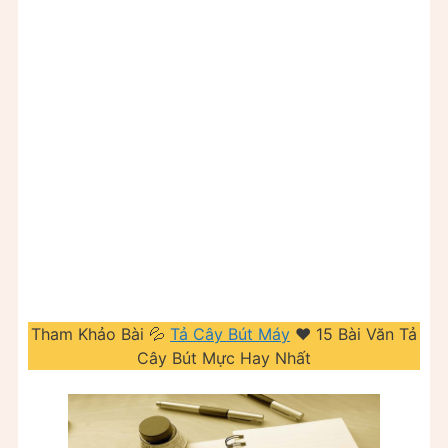
Tham Khảo Bài 💦
Tả Cây Bút Máy
❤️️ 15 Bài Văn Tả
Cây Bút Mực Hay Nhất