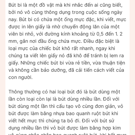
Bút bi là một đồ vật mà khi nhắc đến ai cũng biết,
bởi nó vô cùng thông dụng trong cuộc sống ngày
nay. Bút bi có chứa một ống mực đặc, khi viết, mực
được in lên giấy là nhờ chuyển động lăn của một
viên bi nhỏ, với đường kính khoảng từ 0,5 đến 1. 2
mm, gắn nơi đầu ống chứa mực. Điều đặc biệt là
loại mực của chiếc bút khô rất nhanh, ngay khi
chúng ta viết lên giấy nó đã khô để tránh bị lem ra
giấy. Những chiếc bút bi vừa rẻ tiền, vừa thuận tiện
và không cần bảo dưỡng, đã cải tiến cách viết của
con người.
Thông thường có hai loại bút đó là bút dùng một
lần còn loại còn lại là bút dùng nhiều lần. Đối với
bút dùng một lần thì cấu tạo vô cùng đơn giản, vỏ
bút được làm bằng nhựa bao quanh ruột bút khi
viết hết mực thì chúng ta bỏ đi. Đối với bút sử
dụng nhiều lần thì vỏ bút được làm bằng hợp kim
vô cùng chắc chắn bao quanh ruột bút, khi hết mực