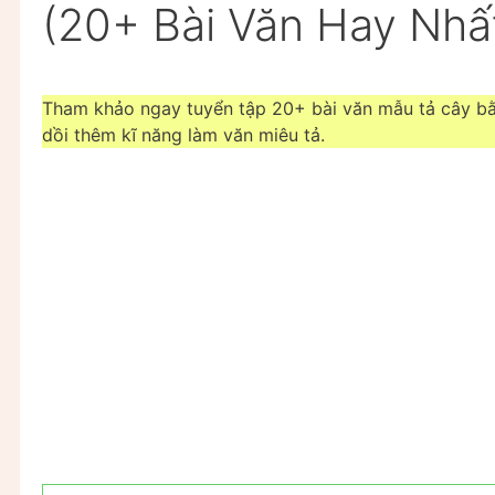
(20+ Bài Văn Hay Nhấ
Tham khảo ngay tuyển tập 20+ bài văn mẫu tả cây bằn
dồi thêm kĩ năng làm văn miêu tả.