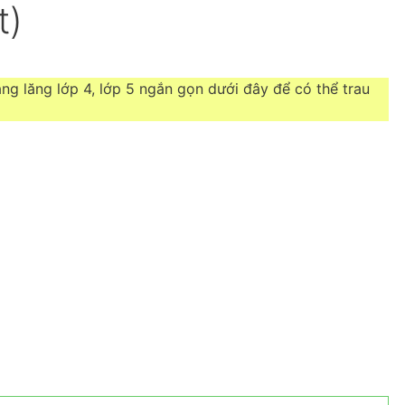
t)
g lăng lớp 4, lớp 5 ngắn gọn dưới đây để có thể trau