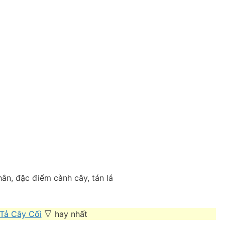
ân, đặc điểm cành cây, tán lá
Tả Cây Cối
🔻 hay nhất