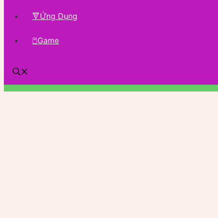
🔻Ứng Dụng
🖱Game