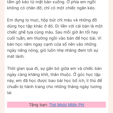
tấm gỗ kéo từ mặt bàn xuống. Ở phía em ngồi
không có chân đỡ, chỉ có một chiếc ngăn kéo.
Em đựng lọ mực, hộp bút chì màu và những đồ
dùng học tập khác ở đó. Đi liền với cái bàn là một
chiếc ghế tựa cùng màu. Sau mỗi giờ ăn tối hay
cuối tuần, em thường ngồi vào bàn để học bài. Vì
bàn học nằm ngay cạnh cửa sổ nên vào những
ngày nắng nóng, gió luôn nhẹ nhàng đem tới sự
mát lành.
Thời gian qua đi, sự gắn bó giữa em và chiếc bàn
ngày càng khăng khít, thân thuộc. Ở góc học tập
này, em đã học được bao bài học bổ ích, lí thú để
chuẩn bị hành trang cho những tháng ngày tương
lai.
Tặng bạn:
Thẻ Mobi Miễn Phí