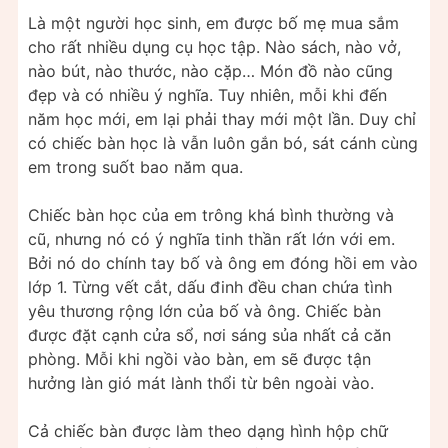
Là một người học sinh, em được bố mẹ mua sắm
cho rất nhiều dụng cụ học tập. Nào sách, nào vở,
nào bút, nào thước, nào cặp… Món đồ nào cũng
đẹp và có nhiều ý nghĩa. Tuy nhiên, mỗi khi đến
năm học mới, em lại phải thay mới một lần. Duy chỉ
có chiếc bàn học là vẫn luôn gắn bó, sát cánh cùng
em trong suốt bao năm qua.
Chiếc bàn học của em trông khá bình thường và
cũ, nhưng nó có ý nghĩa tinh thần rất lớn với em.
Bởi nó do chính tay bố và ông em đóng hồi em vào
lớp 1. Từng vết cắt, dấu đinh đều chan chứa tình
yêu thương rộng lớn của bố và ông. Chiếc bàn
được đặt cạnh cửa sổ, nơi sáng sủa nhất cả căn
phòng. Mỗi khi ngồi vào bàn, em sẽ được tận
hưởng làn gió mát lành thổi từ bên ngoài vào.
Cả chiếc bàn được làm theo dạng hình hộp chữ