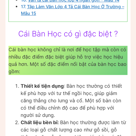
Tập Làm Văn Lớp 4 Tả Cái Bàn Học Ở Trường –
Mẫu 15
Cái Bàn Học có gì đặc biệt ?
Cái bàn học không chỉ là nơi để học tập mà còn có
nhiều đặc điểm đặc biệt giúp hỗ trợ việc học hiệu
quả hơn. Một số đặc điểm nổi bật của bàn học bao
gồm:
Thiết kế tiện dụng
: Bàn học thường có thiết
kế phù hợp với tư thế ngồi học, giúp giảm
căng thẳng cho lưng và cổ. Một số bàn còn
có thể điều chỉnh độ cao để phù hợp với
người sử dụng.
Chất liệu bền bỉ:
Bàn học thường được làm từ
các loại gỗ chất lượng cao như gỗ sồi, gỗ