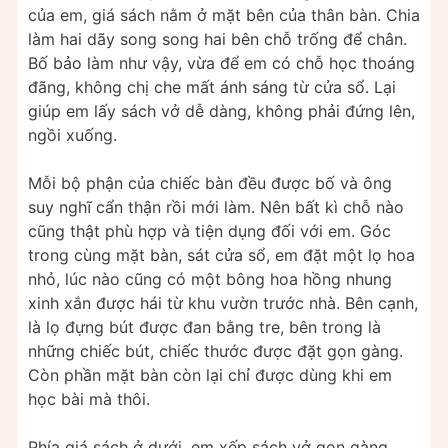
của em, giá sách nằm ở mặt bên của thân bàn. Chia
làm hai dãy song song hai bên chỗ trống để chân.
Bố bảo làm như vậy, vừa để em có chỗ học thoáng
đãng, không chị che mất ánh sáng từ cửa sổ. Lại
giúp em lấy sách vở dễ dàng, không phải đứng lên,
ngồi xuống.
Mỗi bộ phận của chiếc bàn đều được bố và ông
suy nghĩ cẩn thận rồi mới làm. Nên bất kì chỗ nào
cũng thật phù hợp và tiện dụng đối với em. Góc
trong cùng mặt bàn, sát cửa sổ, em đặt một lọ hoa
nhỏ, lúc nào cũng có một bông hoa hồng nhung
xinh xắn được hái từ khu vườn trước nhà. Bên cạnh,
là lọ đựng bút được đan bằng tre, bên trong là
những chiếc bút, chiếc thước được đặt gọn gàng.
Còn phần mặt bàn còn lại chỉ được dùng khi em
học bài mà thôi.
Phía giá sách ở dưới, em xếp sách vở gọn gàng,