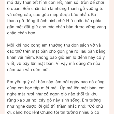
mớ dây thun tết hình con rết, nắm sỏi tròn để chơi
ô quan. Bốn chân bàn là những thanh gỗ vuông to
và cứng cáp, các góc mép được bào nhẵn. Ba
thanh gỗ đóng thành hình chữ H ở chân bàn phía
gần mặt đất giữ cho các chân bàn được vững vàng
chắc chắn hơn.
Mỗi khi học xong em thường thu dọn sách vở và
các thứ trên mặt bàn cho gọn ghẽ rồi lau bàn bằng
khăn vải mềm. Không bao giờ em lơ đễnh hay cố ý
viết, vẽ bậy lên mặt bàn. Vì vậy mà dùng đã nửa
năm bàn vẫn còn mới.
Em yêu quý cái bàn này lắm bởi ngày nào nó cũng
cùng em học tập miệt mài. Úp má lên mặt bàn, em
nghe mát rượi như có ngọn gió nào thổi từ khu
rừng xa xưa nơi cây gỗ này sinh sống. Em tưởng
như nghe được lời gió thì thầm nhắc nhở: “Cô chủ
ơi, gắng học lên! Chúng tôi tin tưởng nhiều ở cô