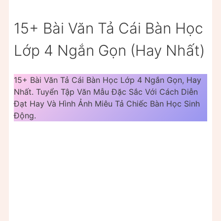
15+ Bài Văn Tả Cái Bàn Học
Lớp 4 Ngắn Gọn (Hay Nhất)
15+ Bài Văn Tả Cái Bàn Học Lớp 4 Ngắn Gọn, Hay
Nhất. Tuyển Tập Văn Mẫu Đặc Sắc Với Cách Diễn
Đạt Hay Và Hình Ảnh Miêu Tả Chiếc Bàn Học Sinh
Động.