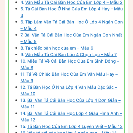
Văn Mẫu Tả Cái Bàn Học Của Em Lớp 4 – Mẫu 2
Tả Cái Bàn Học Ở Nhà Của Em Lớp 4 Hay – Mẫu
3
Tập Làm Văn Tả Cái Bàn Học Ở Lớp 4 Ngắn Gọn
– Mẫu 4
Bài Văn Tả Cái Bàn Học Của Em Ngắn Gọn Nhất
– Mẫu 5
Tả chiếc bàn học của em – Mẫu 6
Văn Mẫu Tả Cái Bàn Lớp 4 Chọn Lọc – Mẫu 7
Miêu Tả Về Cái Bàn Học Của Em Sinh Động –
Mẫu 8
Tả Về Chiếc Bàn Học Của Em Văn Mẫu Hay –
Mẫu 9
Tả Bàn Học Ở Nhà Lớp 4 Văn Mẫu Đặc Sắc –
Mẫu 10
Bài Văn Tả Cái Bàn Học Của Lớp 4 Đơn Giản –
Mẫu 11
Bài Văn Tả Cái Bàn Học Lớp 4 Giàu Hình Ảnh –
Mẫu 12
Tả Bàn Học Của Em Lớp 4 Luyện Viết – Mẫu 13
Văn tả cái bàn học lớp 4 ngắn gọn – Mẫu 14