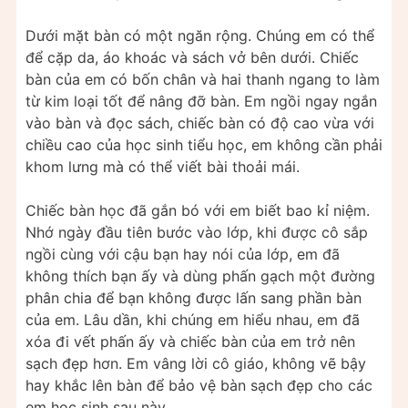
Dưới mặt bàn có một ngăn rộng. Chúng em có thể
để cặp da, áo khoác và sách vở bên dưới. Chiếc
bàn của em có bốn chân và hai thanh ngang to làm
từ kim loại tốt để nâng đỡ bàn. Em ngồi ngay ngắn
vào bàn và đọc sách, chiếc bàn có độ cao vừa với
chiều cao của học sinh tiểu học, em không cần phải
khom lưng mà có thể viết bài thoải mái.
Chiếc bàn học đã gắn bó với em biết bao kỉ niệm.
Nhớ ngày đầu tiên bước vào lớp, khi được cô sắp
ngồi cùng với cậu bạn hay nói của lớp, em đã
không thích bạn ấy và dùng phấn gạch một đường
phân chia để bạn không được lấn sang phần bàn
của em. Lâu dần, khi chúng em hiểu nhau, em đã
xóa đi vết phấn ấy và chiếc bàn của em trở nên
sạch đẹp hơn. Em vâng lời cô giáo, không vẽ bậy
hay khắc lên bàn để bảo vệ bàn sạch đẹp cho các
em học sinh sau này.