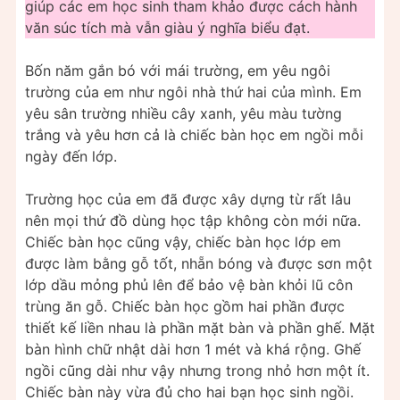
giúp các em học sinh tham khảo được cách hành
văn súc tích mà vẫn giàu ý nghĩa biểu đạt.
Bốn năm gắn bó với mái trường, em yêu ngôi
trường của em như ngôi nhà thứ hai của mình. Em
yêu sân trường nhiều cây xanh, yêu màu tường
trắng và yêu hơn cả là chiếc bàn học em ngồi mỗi
ngày đến lớp.
Trường học của em đã được xây dựng từ rất lâu
nên mọi thứ đồ dùng học tập không còn mới nữa.
Chiếc bàn học cũng vậy, chiếc bàn học lớp em
được làm bằng gỗ tốt, nhẵn bóng và được sơn một
lớp dầu mỏng phủ lên để bảo vệ bàn khỏi lũ côn
trùng ăn gỗ. Chiếc bàn học gồm hai phần được
thiết kế liền nhau là phần mặt bàn và phần ghế. Mặt
bàn hình chữ nhật dài hơn 1 mét và khá rộng. Ghế
ngồi cũng dài như vậy nhưng trong nhỏ hơn một ít.
Chiếc bàn này vừa đủ cho hai bạn học sinh ngồi.