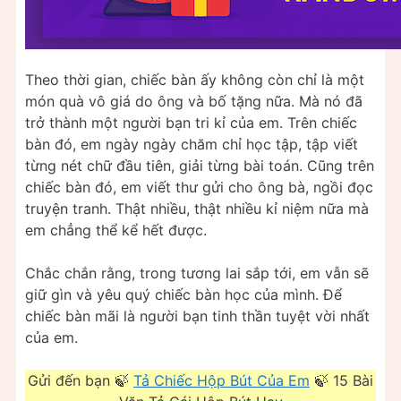
Theo thời gian, chiếc bàn ấy không còn chỉ là một
món quà vô giá do ông và bố tặng nữa. Mà nó đã
trở thành một người bạn tri kỉ của em. Trên chiếc
bàn đó, em ngày ngày chăm chỉ học tập, tập viết
từng nét chữ đầu tiên, giải từng bài toán. Cũng trên
chiếc bàn đó, em viết thư gửi cho ông bà, ngồi đọc
truyện tranh. Thật nhiều, thật nhiều kỉ niệm nữa mà
em chẳng thể kể hết được.
Chắc chắn rằng, trong tương lai sắp tới, em vẫn sẽ
giữ gìn và yêu quý chiếc bàn học của mình. Để
chiếc bàn mãi là người bạn tinh thần tuyệt vời nhất
của em.
Gửi đến bạn 🍃
Tả Chiếc Hộp Bút Của Em
🍃 15 Bài