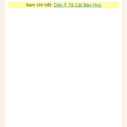
Xem chi tiết:
Dàn Ý Tả Cái Bàn Học