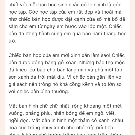
nhất với mỗi bạn học sinh chắc có lẽ chính là góc
học tập. Góc học tập của em rất đẹp và thoải mái
nhờ chiếc bàn học được đặt cạnh cửa sổ mà bố đã
sắm cho em từ ngày em bước vào lớp một. Chiếc
bàn đã đồng hành cùng em qua bao năm tháng học
trò.
Chiếc bàn học của em mới xinh xắn làm sao! Chiếc
bàn được đóng bằng gỗ xoan. Những bác thợ mộc
đã khéo léo bào cho bàn láng mịn và phủ một lớp
sơn xanh da trời mát dịu. Vì chiếc bàn gắn liền với
giá sách nên trông nó khá cồng kềnh và to lớn so
với chiếc bàn bình thường.
Mặt bàn hình chữ chữ nhật, rộng khoảng một mét
vuông, phẳng phiu, nhẵn bóng để em ngồi viết,
ngồi đọc. Mặt bàn in hình một thảm cỏ xanh, chậu
hoa cúc trắng nhụy xanh nho nhỏ xếp nối tiếp
nhau. Những chú bướm trắng bay lượn trên khóm