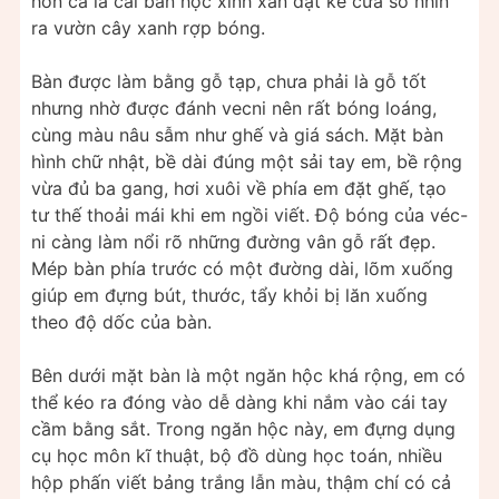
hơn cả là cái bàn học xinh xắn đặt kề cửa sổ nhìn
ra vườn cây xanh rợp bóng.
Bàn được làm bằng gỗ tạp, chưa phải là gỗ tốt
nhưng nhờ được đánh vecni nên rất bóng loáng,
cùng màu nâu sẫm như ghế và giá sách. Mặt bàn
hình chữ nhật, bề dài đúng một sải tay em, bề rộng
vừa đủ ba gang, hơi xuôi về phía em đặt ghế, tạo
tư thế thoải mái khi em ngồi viết. Độ bóng của véc-
ni càng làm nổi rõ những đường vân gỗ rất đẹp.
Mép bàn phía trước có một đường dài, lõm xuống
giúp em đựng bút, thước, tẩy khỏi bị lăn xuống
theo độ dốc của bàn.
Bên dưới mặt bàn là một ngăn hộc khá rộng, em có
thể kéo ra đóng vào dễ dàng khi nắm vào cái tay
cầm bằng sắt. Trong ngăn hộc này, em đựng dụng
cụ học môn kĩ thuật, bộ đồ dùng học toán, nhiều
hộp phấn viết bảng trắng lẫn màu, thậm chí có cả