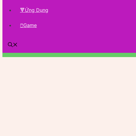
🔻Ứng Dụng
🖱Game