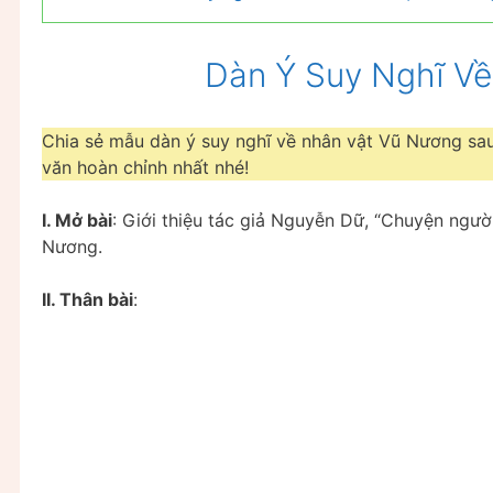
Dàn Ý Suy Nghĩ V
Chia sẻ mẫu dàn ý suy nghĩ về nhân vật Vũ Nương sau
văn hoàn chỉnh nhất nhé!
I. Mở bài
: Giới thiệu tác giả Nguyễn Dữ, “Chuyện ngư
Nương.
II. Thân bài
: