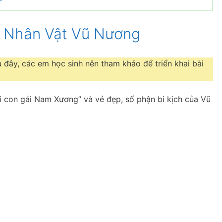
ề Nhân Vật Vũ Nương
 đây, các em học sinh nên tham khảo để triển khai bài
ời con gái Nam Xương” và vẻ đẹp, số phận bi kịch của Vũ