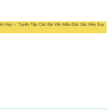
Văn Hay ✅ Tuyển Tập Các Bài Văn Mẫu Đặc Sắc Nêu Suy