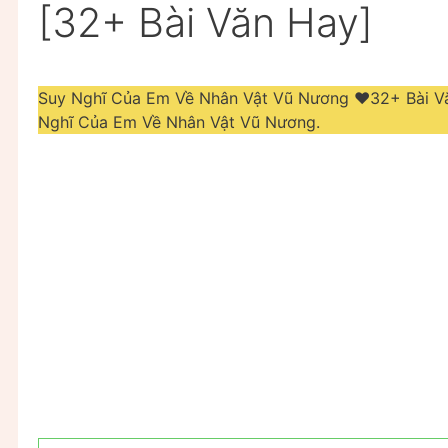
[32+ Bài Văn Hay]
Suy Nghĩ Của Em Về Nhân Vật Vũ Nương ❤️️32+ Bài 
Nghĩ Của Em Về Nhân Vật Vũ Nương.