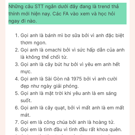
Những câu STT ngắn dưới đây đang là trend thả
thính mới hiện nay. Các FA vào xem và học hỏi
ngay đi nào.
Gọi anh là bánh mì bơ sữa bởi vì anh đặc biệt
thơm ngon.
Gọi anh là omachi bởi vì sức hấp dẫn của anh
là không thể chối từ.
Gọi anh là cây bút hư bởi vì yêu em anh hết
mực.
Gọi anh là Sài Gòn nă 1975 bởi vì anh cười
đẹp như ngày giải phóng.
Gọi anh là mặt trời khi yêu anh là em sáng
suốt.
Gọi anh là cây quạt, bởi vì mất anh là em mất
mát.
Gọi em là công chúa bởi anh là hoàng tử.
Gọi em là tình đầu vì tình đầu rất khoa quên.