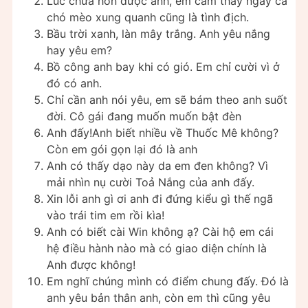
Lúc chưa hôn được anh, em cảm thấy ngay cả
chó mèo xung quanh cũng là tình địch.
Bầu trời xanh, làn mây trắng. Anh yêu nắng
hay yêu em?
Bồ công anh bay khi có gió. Em chỉ cười vì ở
đó có anh.
Chỉ cần anh nói yêu, em sẽ bám theo anh suốt
đời. Cô gái đang muốn muốn bật đèn
Anh đấy!Anh biết nhiều về Thuốc Mê không?
Còn em gói gọn lại đó là anh
Anh có thấy dạo này da em đen không? Vì
mải nhìn nụ cười Toả Nắng của anh đấy.
Xin lỗi anh gì ơi anh đi đứng kiểu gì thế ngã
vào trái tim em rồi kìa!
Anh có biết cài Win không ạ? Cài hộ em cái
hệ điều hành nào mà có giao diện chính là
Anh được không!
Em nghĩ chúng mình có điểm chung đấy. Đó là
anh yêu bản thân anh, còn em thì cũng yêu