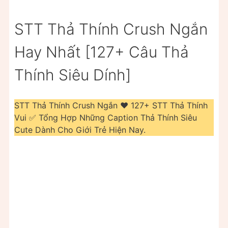
STT Thả Thính Crush Ngắn
Hay Nhất [127+ Câu Thả
Thính Siêu Dính]
STT Thả Thính Crush Ngắn ❤️️ 127+ STT Thả Thính
Vui ✅ Tổng Hợp Những Caption Thả Thính Siêu
Cute Dành Cho Giới Trẻ Hiện Nay.