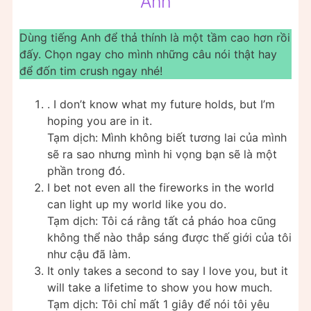
Anh
Dùng tiếng Anh để thả thính là một tầm cao hơn rồi
đấy. Chọn ngay cho mình những câu nói thật hay
để đốn tim crush ngay nhé!
. I don’t know what my future holds, but I’m
hoping you are in it.
Tạm dịch: Mình không biết tương lai của mình
sẽ ra sao nhưng mình hi vọng bạn sẽ là một
phần trong đó.
I bet not even all the fireworks in the world
can light up my world like you do.
Tạm dịch: Tôi cá rằng tất cả pháo hoa cũng
không thể nào thắp sáng được thế giới của tôi
như cậu đã làm.
It only takes a second to say I love you, but it
will take a lifetime to show you how much.
Tạm dịch: Tôi chỉ mất 1 giây để nói tôi yêu