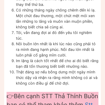
thay thế thứ ba.
Có những tháng ngày chông chênh đến kì lạ.
Một chút đau thương, một chút mệt mỏi xen
lẫn những lo lắng và muôn vàn muộn phiền,
không biết chia sẻ cùng ai.
Tôi, vẫn đang đợi ai đó đến yêu tôi nghiêm
túc.
Nỗi buồn lớn nhất là khi lúc nào cũng phải tỏ
ra mình đang hạnh phúc. Nỗi đau lớn nhất là
luôn phải cố gắng mỉm cười.
Im lặng là cách tốt nhất để cho ai đó biết rằng
bạn đã tổn thương biết biết nhường nào.
Thật đáng sợ nếu bỗng dưng một ngày mình
thức dậy và nhận ra rằng mình không có ai và
không còn điều gì để chờ đợi.
👉Bên cạnh STT Thả Thính Buồn
bạn có thể tham khảo thêm
Stt