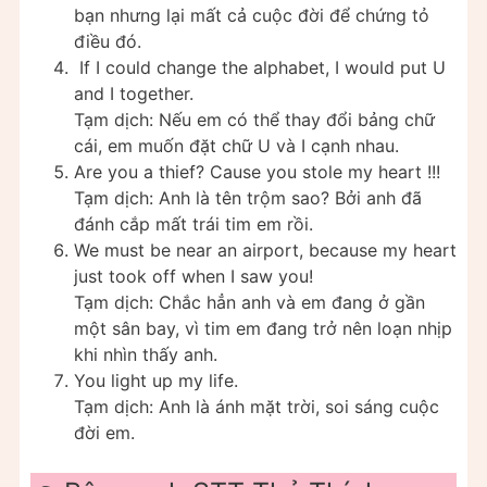
bạn nhưng lại mất cả cuộc đời để chứng tỏ
điều đó.
If I could change the alphabet, I would put U
and I together.
Tạm dịch: Nếu em có thể thay đổi bảng chữ
cái, em muốn đặt chữ U và I cạnh nhau.
Are you a thief? Cause you stole my heart !!!
Tạm dịch: Anh là tên trộm sao? Bởi anh đã
đánh cắp mất trái tim em rồi.
We must be near an airport, because my heart
just took off when I saw you!
Tạm dịch: Chắc hẳn anh và em đang ở gần
một sân bay, vì tim em đang trở nên loạn nhịp
khi nhìn thấy anh.
You light up my life.
Tạm dịch: Anh là ánh mặt trời, soi sáng cuộc
đời em.