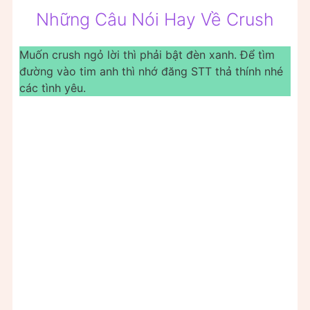
Những Câu Nói Hay Về Crush
Muốn crush ngỏ lời thì phải bật đèn xanh. Để tìm
đường vào tim anh thì nhớ đăng STT thả thính nhé
các tình yêu.