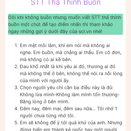
STT Thả Thính Buồn
Đôi khi không buồn nhưng muốn viết STT thả thính
buồn một chút để tạo điểm nhấn thì tham khảo
ngay những gợi ý dưới đây của scr.vn nhé!
Em mệt mỏi lắm, khi em nói mà không ai
nghe. Em buồn, mà chẳng ai thấu. Em cô đơn,
mà không có ai kề bên.
Đau khổ nhất là khi yêu ai đó, thương ai đó
mà không thể ở bên, không thể nói ra nỗi lòng
của mình với người ấy.
Chọn người yêu chỉ cần ba điều này là đủ:
Không lừa mình-Không làm mình tổn thương-
Bằng lòng ở bên mình.
Đêm nay, đêm mai, đêm sau nữa… Tôi nhớ 1
người chưa từng nhớ tôi.
Em sẽ không để ý tới quá khứ của anh. Nhưng
đừng biến em thành kẻ ngốc hay một người