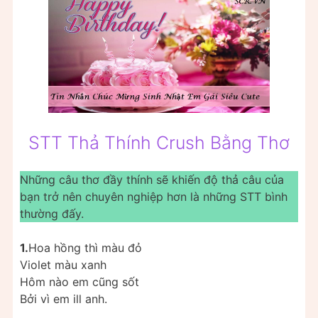
STT Thả Thính Crush Bằng Thơ
Những câu thơ đầy thính sẽ khiến độ thả câu của
bạn trở nên chuyên nghiệp hơn là những STT bình
thường đấy.
1.
Hoa hồng thì màu đỏ
Violet màu xanh
Hôm nào em cũng sốt
Bởi vì em ill anh.