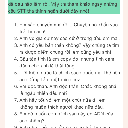
đã đau não lắm rồi. Vậy thì tham khảo ngay những
câu STT thả thính ngắn dưới đây nhé!
Em sắp chuyển nhà rồi… Chuyển hộ khẩu vào
trái tim anh!
Anh vô gia cư hay sao cứ ở trong đầu em mãi.
Anh có yêu bản thân không? Vậy chúng ta tìm
ra được điểm chung rồi, em cũng yêu anh!
Câu tán tỉnh là em copy đó, nhưng tình cảm
dành cho anh là thật lòng.
Tiết kiệm nước là chính sách quốc gia, thế nên
anh đừng tắm một mình nữa.
Em độc thân. Anh độc thân. Chắc không phải
là ngẫu nhiên đâu nhỉ?
Anh hãy tốt với em một chút nữa đi, em
không muốn thích người khác nữa đâu.
Em có muốn con mình sau này có ADN của
anh không?
Anh cho phép em ở mãi trong trái tim anh