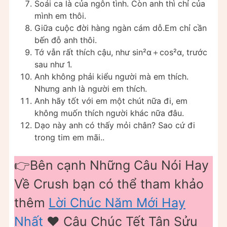
Soái ca là của ngôn tình. Còn anh thì chỉ của
mình em thôi.
Giữa cuộc đời hàng ngàn cám dỗ.Em chỉ cần
bến đỗ anh thôi.
Tớ vẫn rất thích cậu, như sin²α＋cos²α, trước
sau như 1.
Anh không phải kiểu người mà em thích.
Nhưng anh là người em thích.
Anh hãy tốt với em một chút nữa đi, em
không muốn thích người khác nữa đâu.
Dạo này anh có thấy mỏi chân? Sao cứ đi
trong tim em mãi..
👉Bên cạnh Những Câu Nói Hay
Về Crush bạn có thể tham khảo
thêm
Lời Chúc Năm Mới Hay
Nhất
❤️ Câu Chúc Tết Tân Sửu