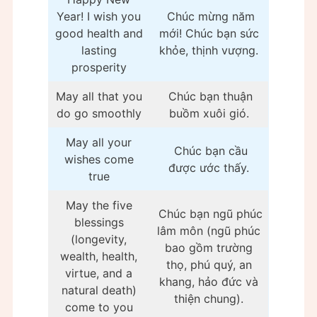
Year! I wish you
Chúc mừng năm
good health and
mới! Chúc bạn sức
lasting
khỏe, thịnh vượng.
prosperity
May all that you
Chúc bạn thuận
do go smoothly
buồm xuôi gió.
May all your
Chúc bạn cầu
wishes come
được ước thấy.
true
May the five
Chúc bạn ngũ phúc
blessings
lâm môn (ngũ phúc
(longevity,
bao gồm trường
wealth, health,
thọ, phú quý, an
virtue, and a
khang, hảo đức và
natural death)
thiện chung).
come to you