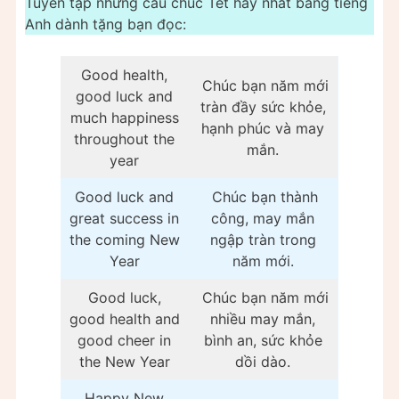
Tuyển tập những câu chúc Tết hay nhất bằng tiếng
Anh dành tặng bạn đọc:
Good health,
Chúc bạn năm mới
good luck and
tràn đầy sức khỏe,
much happiness
hạnh phúc và may
throughout the
mắn.
year
Good luck and
Chúc bạn thành
great success in
công, may mắn
the coming New
ngập tràn trong
Year
năm mới.
Good luck,
Chúc bạn năm mới
good health and
nhiều may mắn,
good cheer in
bình an, sức khỏe
the New Year
dồi dào.
Happy New