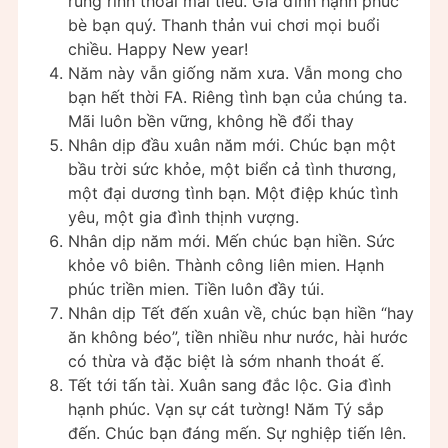
rủng rỉnh thoải mái tiêu. Gia đình hạnh phúc
bè bạn quý. Thanh thản vui chơi mọi buổi
chiều. Happy New year!
Năm này vẫn giống năm xưa. Vẫn mong cho
bạn hết thời FA. Riêng tình bạn của chúng ta.
Mãi luôn bền vững, không hề đổi thay
Nhân dịp đầu xuân năm mới. Chúc bạn một
bầu trời sức khỏe, một biển cả tình thương,
một đại dương tình bạn. Một điệp khúc tình
yêu, một gia đình thịnh vượng.
Nhân dịp năm mới. Mến chúc bạn hiền. Sức
khỏe vô biên. Thành công liên mien. Hạnh
phúc triền mien. Tiền luôn đầy túi.
Nhân dịp Tết đến xuân về, chúc bạn hiền “hay
ăn không béo”, tiền nhiều như nước, hài hước
có thừa và đặc biệt là sớm nhanh thoát ế.
Tết tới tấn tài. Xuân sang đắc lộc. Gia đình
hạnh phúc. Vạn sự cát tường! Năm Tý sắp
đến. Chúc bạn đáng mến. Sự nghiệp tiến lên.