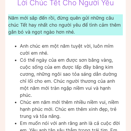
Lời Chúc Tết Cho Người Yêu
Năm mới sắp đến rồi, đừng quên gửi những câu
chúc Tết hay nhất cho người yêu để tình cảm thêm
gắn bó và ngọt ngào hơn nhé.
Anh chúc em một năm tuyệt vời, luôn mỉm
cười em nhé.
Có thể ngày của em được sơn bằng vàng,
cuộc sống của em được lấp đầy bằng kim
cương, những ngôi sao tỏa sáng dẫn dường
chỉ lối cho em. Chúc người thương của anh
một năm mới tràn ngập niềm vui và hạnh
phúc.
Chúc em năm mới thêm nhiều niềm vui, niềm
hạnh phúc mới. Chúc em thêm xinh đẹp, trẻ
trung và tỏa nắng.
Em muốn nói với anh rằng anh là cả cuộc đời
em. Yêu anh tận sâu thẳm trong trái tim. Em