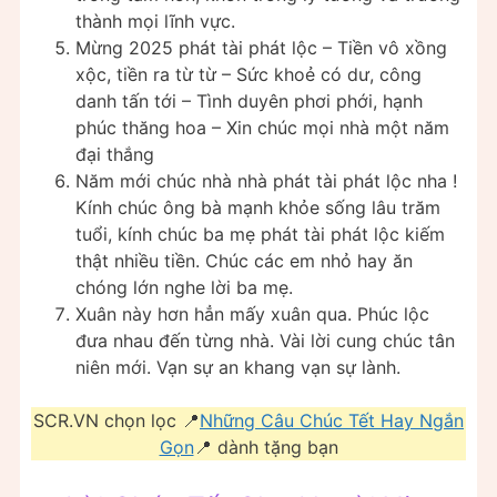
thành mọi lĩnh vực.
Mừng 2025 phát tài phát lộc – Tiền vô xồng
xộc, tiền ra từ từ – Sức khoẻ có dư, công
danh tấn tới – Tình duyên phơi phới, hạnh
phúc thăng hoa – Xin chúc mọi nhà một năm
đại thắng
Năm mới chúc nhà nhà phát tài phát lộc nha !
Kính chúc ông bà mạnh khỏe sống lâu trăm
tuổi, kính chúc ba mẹ phát tài phát lộc kiếm
thật nhiều tiền. Chúc các em nhỏ hay ăn
chóng lớn nghe lời ba mẹ.
Xuân này hơn hẳn mấy xuân qua. Phúc lộc
đưa nhau đến từng nhà. Vài lời cung chúc tân
niên mới. Vạn sự an khang vạn sự lành.
SCR.VN chọn lọc 📍
Những Câu Chúc Tết Hay Ngắn
Gọn
📍 dành tặng bạn