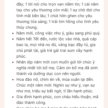
đầy; 1 lời nói cho trọn vẹn niềm tin; 1 cái nắm
tay cho yêu thương còn mãi; 1 sự chờ đợi cho
tình mãi bền lâu; 1 chút hờn ghen cho yêu
thương tỏa sáng; 1 trái tim hồng cho tình yêu
thủy chung.
Năm mới, công việc như ý, giàu sang phú quý.
Năm hết Tết đến, rước lộc vào nhà, quà cáp
bao la, mọi nhà no đủ, vàng bạc đầy tủ, gia
chủ phát tài, già trẻ gái trai sum vầy hạnh
phúc.
Nhân dịp năm mới con muốn gửi lời chúc ý
nghĩa nhất tới bố mẹ. Cảm ơn bố mẹ đã sinh
thành và dưỡng dục con nên người.
Hoa đào nở, chim én về, mùa xuân lại đến.
Chúc một năm mới: Nghìn sự như ý, vạn sự
như mơ, triệu sự bất ngờ, tỉ lần hạnh phúc.
Gia đình hạnh phúc, con cháu hiếu thuận, mã
đáo thành công.