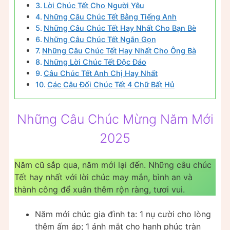
Lời Chúc Tết Cho Người Yêu
Những Câu Chúc Tết Bằng Tiếng Anh
Những Câu Chúc Tết Hay Nhất Cho Bạn Bè
Những Câu Chúc Tết Ngắn Gọn
Những Câu Chúc Tết Hay Nhất Cho Ông Bà
Những Lời Chúc Tết Độc Đáo
Câu Chúc Tết Anh Chị Hay Nhất
Các Câu Đối Chúc Tết 4 Chữ Bất Hủ
Những Câu Chúc Mừng Năm Mới
2025
Năm cũ sắp qua, năm mới lại đến. Những câu chúc
Tết hay nhất với lời chúc may mắn, bình an và
thành công để xuân thêm rộn ràng, tươi vui.
Năm mới chúc gia đình ta: 1 nụ cười cho lòng
thêm ấm áp; 1 ánh mắt cho hạnh phúc tràn