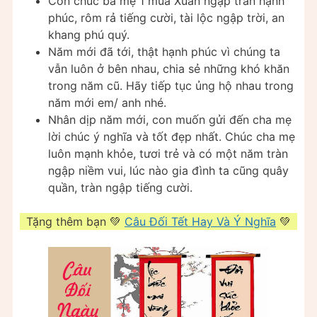
Con chúc ba mẹ 1 mùa Xuân ngập tràn hạnh
phúc, rôm rả tiếng cười, tài lộc ngập trời, an
khang phú quý.
Năm mới đã tới, thật hạnh phúc vì chúng ta
vẫn luôn ở bên nhau, chia sẻ những khó khăn
trong năm cũ. Hãy tiếp tục ủng hộ nhau trong
năm mới em/ anh nhé.
Nhân dịp năm mới, con muốn gửi đến cha mẹ
lời chúc ý nghĩa và tốt đẹp nhất. Chúc cha mẹ
luôn mạnh khỏe, tươi trẻ và có một năm tràn
ngập niềm vui, lúc nào gia đình ta cũng quây
quần, tràn ngập tiếng cười.
Tặng thêm bạn 💚
Câu Đối Tết Hay Và Ý Nghĩa
💚