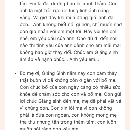
tím. Em là đại dương bao la, xanh thẳm. Còn
anh là mặt trời rực rỡ, lung linh ánh nắng
vàng. Và giờ đây khi mùa đông giá lạnh đã
đến… Anh không biết nói gì hơn, chỉ muốn nhờ
cơn gió nhắn với em một lời. Hãy vui lên em
nhé, em yêu dấu của anh. Cho dù đi đến nơi
nào thì tình yêu của anh dành cho em mãi mãi
không bao giờ thay đổi. Chúc em Giáng sinh
ấm áp và hạnh phúc… Anh yêu em…
Bố mẹ ơi, Giáng Sinh năm nay con cảm thấy
thật buồn vì đã không còn ở gần với bố mẹ.
Con chúc bố của con ngày càng có nhiều sức
khỏe để chăm sóc cho con và bố mẹ. Con gửi
lời chúc Giáng sinh đến mẹ, mẹ đã phải vất vả
vì chúng con. Con xin lỗi mẹ vì con không
phải là đứa con ngoan, con không mong mẹ
tha thứ nhưng tận trong thâm tâm, con luôn
muốn nói rằng con yêu mẹ.