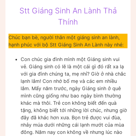
Stt Giáng Sinh An Lành Thả
Thính
Chúc bạn bè, người thân một giáng sinh an lành,
hạnh phúc với bộ Stt Giáng Sinh An Lành này nhé:
Con chúc gia đình mình một Giáng sinh vui
vẻ. Giáng sinh có lẽ là một cái gì đó rất xa lạ
với gia đình chúng ta, mẹ nhỉ? Giờ ở nhà chắc
lạnh lắm! Con nhớ bố mẹ và các em nhiều
lắm. Mấy năm trước, ngày Giáng sinh ở quê
mình cũng giống như bao ngày bình thường
khác mà thôi. Trẻ con không biết đến quà
tặng, không biết tới những lời chúc, nhưng giờ
đây đã khác hơn xưa. Bọn trẻ được vui đùa,
nhảy múa dưới những cái lạnh mướt của mùa
đông. Năm nay con không về nhưng lúc nào