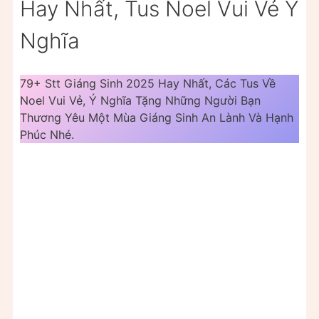
Hay Nhất, Tus Noel Vui Vẻ Ý
Nghĩa
79+ Stt Giáng Sinh 2025 Hay Nhất, Các Tus Về
Noel Vui Vẻ, Ý Nghĩa Tặng Những Người Bạn
Thương Yêu Một Mùa Giáng Sinh An Lành Và Hạnh
Phúc Nhé.