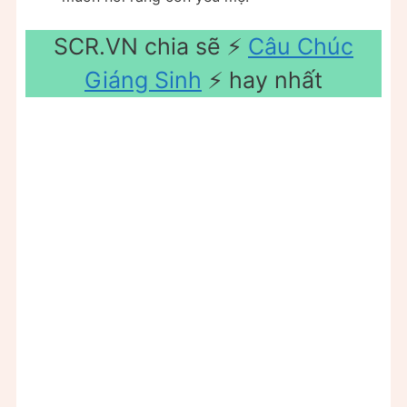
SCR.VN chia sẽ ⚡️
Câu Chúc
Giáng Sinh
⚡️ hay nhất