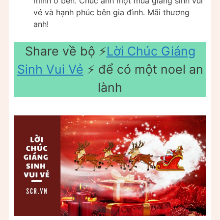
mình ở bên. Chúc anh một mùa giáng sinh vui
vẻ và hạnh phúc bên gia đình. Mãi thương
anh!
Share về bộ ⚡️
Lời Chúc Giáng
Sinh Vui Vẻ
⚡️ để có một noel an
lành