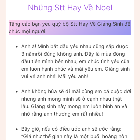
Những Stt Hay Về Noel
Tặng các bạn yêu quý bộ Stt Hay Về Giáng Sinh để
chúc mọi người:
Anh à! Mình bắt đầu yêu nhau cũng sắp được
3 nămrồi đúng không anh. Đây là mùa đông
đầu tiên mình bên nhau, em chúc tình yêu cũa
em luôn hạnh phúc và mãi yêu em. Giáng sinh
vui vẻ anh nhé! Mãi yêu anh!
Anh không hứa sẽ đi mãi cùng em cả cuộc đời
nhưng anh mong mình sẽ ở cạnh nhau thật
lâu. Giáng sinh này mong em luôn bình an và
nhớ rằng anh thương em rất nhiều!
Bây giờ, nếu có điều ước anh sẽ ước rằng:
“Giá như thế gian này là một buổi hoàng hôn