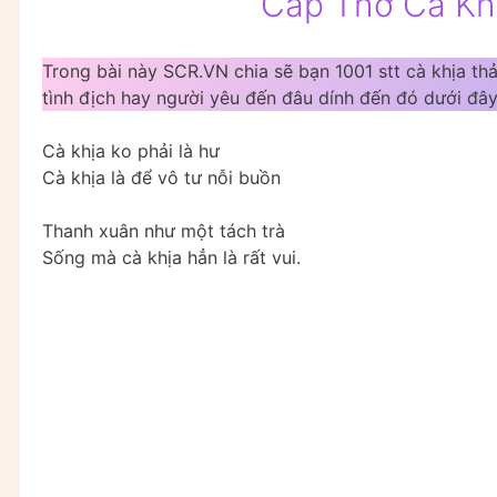
Cap Thơ Cà Kh
Trong bài này SCR.VN chia sẽ bạn 1001 stt cà khịa thả
tình địch hay người yêu đến đâu dính đến đó dưới đây
Cà khịa ko phải là hư
Cà khịa là để vô tư nỗi buồn
Thanh xuân như một tách trà
Sống mà cà khịa hẳn là rất vui.