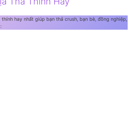
ịa Thả Thính Hay
 thính hay nhất giúp bạn thả crush, bạn bè, đồng nghiệp,
: