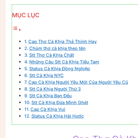
MỤC LỤC
Cap Thơ Cà Khịa Thả Thính Hay
Chùm thơ cà khịa theo tên
Stt Thơ Cà Khịa Chất
Những Câu Stt Cà Khịa Tiểu Tam
Status Cà Khịa Đồng Nghiệp
Stt Cà Khịa NYC
Cap Cà Khịa Người Yêu Mới Của Người Yêu Cũ
Stt Cà Khịa Người Thứ 3
Stt Cà Khịa Bạn Đểu
Stt Cà Khịa Đứa Mình Ghét
Cap Cà Khịa Vui
Status Cà Khịa Hài Hước