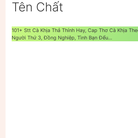
Tên Chất
101+ Stt Cà Khịa Thả Thính Hay, Cap Thơ Cà Khịa Th
Người Thứ 3, Đồng Nghiệp, Tình Bạn Đểu…