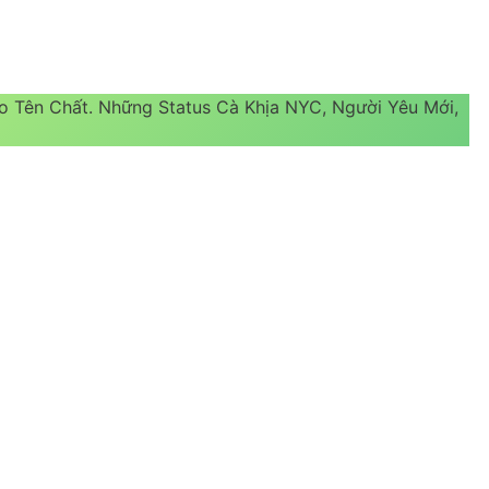
eo Tên Chất. Những Status Cà Khịa NYC, Người Yêu Mới,