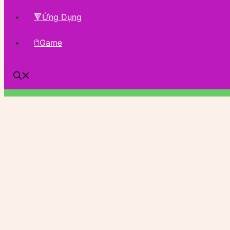
🔻Ứng Dụng
🖱Game