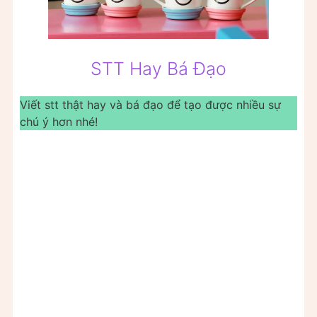
STT Hay Bá Đạo
Viết stt thật hay và bá đạo để tạo được nhiều sự
chú ý hơn nhé!