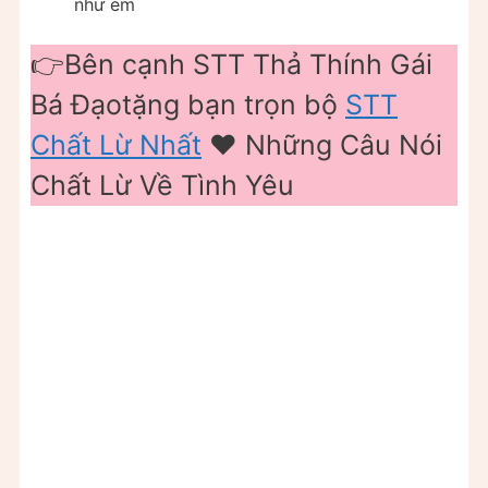
như em
👉Bên cạnh STT Thả Thính Gái
Bá Đạotặng bạn trọn bộ
STT
Chất Lừ Nhất
❤️ Những Câu Nói
Chất Lừ Về Tình Yêu