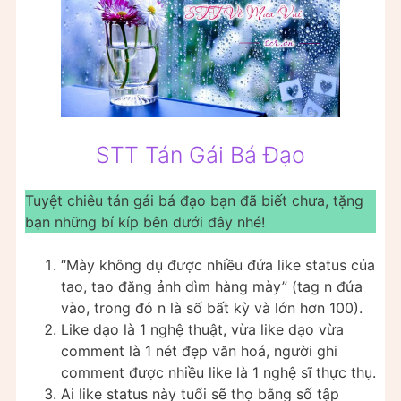
STT Tán Gái Bá Đạo
Tuyệt chiêu tán gái bá đạo bạn đã biết chưa, tặng
bạn những bí kíp bên dưới đây nhé!
“Mày không dụ được nhiều đứa like status của
tao, tao đăng ảnh dìm hàng mày” (tag n đứa
vào, trong đó n là số bất kỳ và lớn hơn 100).
Like dạo là 1 nghệ thuật, vừa like dạo vừa
comment là 1 nét đẹp văn hoá, người ghi
comment được nhiều like là 1 nghệ sĩ thực thụ.
Ai like status này tuổi sẽ thọ bằng số tập