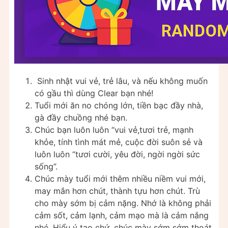
Sinh nhật vui vẻ, trẻ lâu, và nếu không muốn
có gầu thì dùng Clear bạn nhé!
Tuổi mới ăn no chóng lớn, tiền bạc đầy nhà,
gà đầy chuồng nhé bạn.
Chúc bạn luôn luôn “vui vẻ,tươi trẻ, mạnh
khỏe, tính tình mát mẻ, cuộc đời suôn sẻ và
luôn luôn “tươi cười, yêu đời, ngời ngời sức
sống”.
Chúc mày tuổi mới thêm nhiều niềm vui mới,
may mắn hơn chút, thành tựu hơn chút. Trù
cho mày sớm bị cảm nặng. Nhớ là không phải
cảm sốt, cảm lạnh, cảm mạo mà là cảm nắng
nhé. Hiểu ý tao chứ, chúc mày sớm sớm thoát