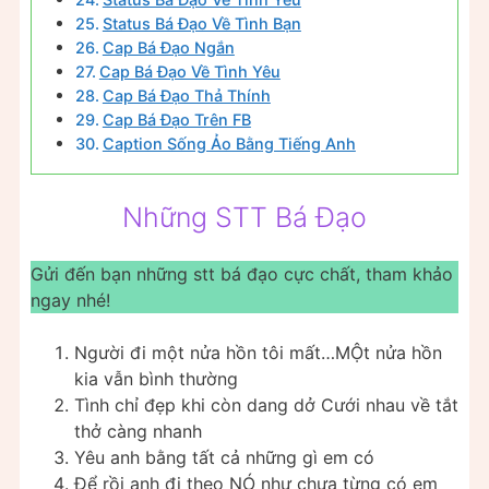
Status Bá Đạo Về Tình Bạn
Cap Bá Đạo Ngắn
Cap Bá Đạo Về Tình Yêu
Cap Bá Đạo Thả Thính
Cap Bá Đạo Trên FB
Caption Sống Ảo Bằng Tiếng Anh
Những STT Bá Đạo
Gửi đến bạn những stt bá đạo cực chất, tham khảo
ngay nhé!
Người đi một nửa hồn tôi mất…MỘt nửa hồn
kia vẫn bình thường
Tình chỉ đẹp khi còn dang dở Cưới nhau về tắt
thở càng nhanh
Yêu anh bằng tất cả những gì em có
Để rồi anh đi theo NÓ như chưa từng có em