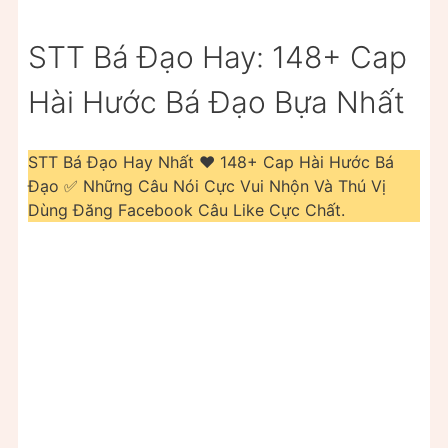
STT Bá Đạo Hay: 148+ Cap
Hài Hước Bá Đạo Bựa Nhất
STT Bá Đạo Hay Nhất ❤️️ 148+ Cap Hài Hước Bá
Đạo ✅ Những Câu Nói Cực Vui Nhộn Và Thú Vị
Dùng Đăng Facebook Câu Like Cực Chất.