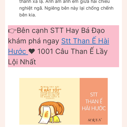
thành xa lạ. Anh ám ảnh em giữa hai chiều
nghiệt ngã. Ngiêng bên này lại chống chếnh
bên kia.
👉Bên cạnh STT Hay Bá Đạo
khám phá ngay
Stt Than Ế Hài
Hước
❤️ 1001 Câu Than Ế Lầy
Lội Nhất