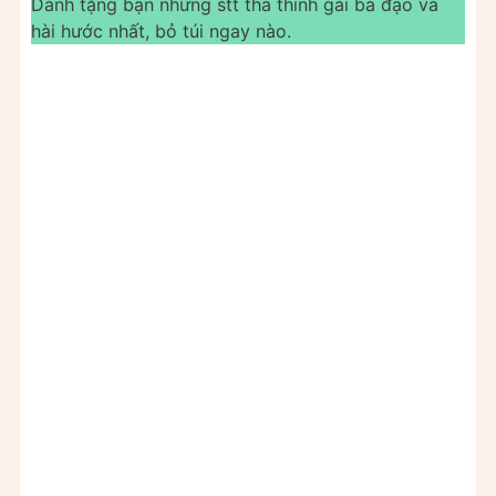
Dành tặng bạn những stt thả thính gái bá đạo và
hài hước nhất, bỏ túi ngay nào.