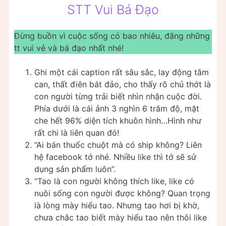
STT Vui Bá Đạo
Đừng buồn vì cuộc sống có bao nhiêu, đăng những
tt vui vẻ và bá đạo nhất nhé!
Ghi một cái caption rất sâu sắc, lay động tâm
can, thất điên bát đảo, cho thấy rõ chủ thớt là
con người từng trải biết nhìn nhận cuộc đời.
Phía dưới là cái ảnh 3 nghìn 6 trăm độ, mặt
che hết 96% diện tích khuôn hình…Hình như
rất chi là liên quan đó!
“Ai bán thuốc chuột mà có ship không? Liên
hệ facebook tớ nhé. Nhiều like thì tớ sẽ sử
dụng sản phẩm luôn”.
“Tao là con người không thích like, like có
nuôi sống con người được không? Quan trọng
là lòng mày hiểu tao. Nhưng tao hơi bị khờ,
chưa chắc tao biết mày hiểu tao nên thôi like