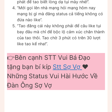
phát để tao biết lòng dạ tụi mày nhé!”.
“Mới gọi lên nhà mạng hỏi mạng hôm nay
mạng bị gì mà đăng status cả tiếng không có
đứa nào like”.
“Tao đăng cái này không phải để câu like tụi
bay đâu mà chỉ để bộc lộ cảm xúc chân thành
của tao thôi. Tao chờ 3 phút có trên 30 lượt
like tao kể nha!”.
👉Bên cạnh STT Vui Bá Đạo
tặng bạn bí kíp
Stt Sợ Vợ
❤️
Những Status Vui Hài Hước Về
Đàn Ông Sợ Vợ