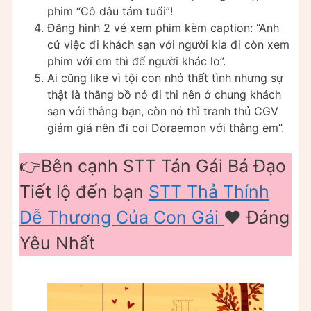
phim “Cô dâu tám tuổi”!
Đăng hình 2 vé xem phim kèm caption: “Anh
cứ việc đi khách sạn với người kia đi còn xem
phim với em thì để người khác lo”.
Ai cũng like vì tội con nhỏ thất tình nhưng sự
thật là thằng bồ nó đi thi nên ở chung khách
sạn với thằng bạn, còn nó thì tranh thủ CGV
giảm giá nên đi coi Doraemon với thằng em”.
👉Bên cạnh STT Tán Gái Bá Đạo
Tiết lộ đến bạn
STT Thả Thính
Dễ Thương Của Con Gái
❤️️ Đáng
Yêu Nhất