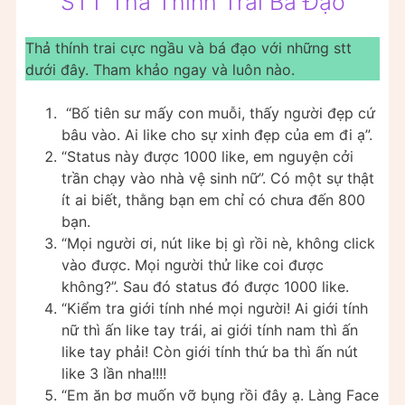
STT Thả Thính Trai Bá Đạo
Thả thính trai cực ngầu và bá đạo với những stt
dưới đây. Tham khảo ngay và luôn nào.
“Bố tiên sư mấy con muỗi, thấy người đẹp cứ
bâu vào. Ai like cho sự xinh đẹp của em đi ạ”.
“Status này được 1000 like, em nguyện cởi
trần chạy vào nhà vệ sinh nữ”. Có một sự thật
ít ai biết, thằng bạn em chỉ có chưa đến 800
bạn.
“Mọi người ơi, nút like bị gì rồi nè, không click
vào được. Mọi người thử like coi được
không?”. Sau đó status đó được 1000 like.
“Kiểm tra giới tính nhé mọi người! Ai giới tính
nữ thì ấn like tay trái, ai giới tính nam thì ấn
like tay phải! Còn giới tính thứ ba thì ấn nút
like 3 lần nha!!!!
“Em ăn bơ muốn vỡ bụng rồi đây ạ. Làng Face