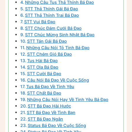
Những Câu Tus Thả Thính Bá Đạo
STT Thả Thính Gái Bá Đạo
STT Thả Thính Trai Bá Đạo
STT Vui Bá Đạo
STT Chúc Đám Cưới Bá Đạo
STT Chúc Mừng Sinh Nhật Bá Đạo
STT Tán Gái Bá Đạo
Những Câu Nói Tỏ Tình Bá Đạo
STT Chém Gió Bá Đạo
Tus Hài Bá Đạo
STT Ola Bá Đạo
STT Cười Bá Đạo
Câu Nói Bá Đạo Về Cuộc Sống
Tus Bá Đạo Về Tình Yêu
STT Chất Bá Đạo
Những Câu Nói Hay Về Tình Yêu Bá Đạo
STT Bá Đạo Hài Hước
STT Bá Đạo Về Tình Bạn
STT Bá Đạo Ngắn
Status Bá Đạo Về Cuộc Sống
Status Bá Đạo Về Tình Yêu