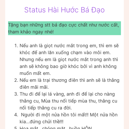
Status Hài Hước Bá Đạo
Tặng bạn những stt bá đạo cực chất như nước cất,
tham khảo ngay nhé!
Nếu anh là giọt nước mắt trong em, thì em sẽ
khóc để anh lăn xuống chạm vào môi em.
Nhưng nếu em là giọt nước mắt trong anh thì
anh sẽ không bao giờ khóc bởi vì anh không
muốn mất em.
Nếu em là trại thương điên thì anh sẽ là thằng
điên mãi mãi.
Thu đi để lại lá vàng, anh đi để lại cho nàng
thằng cu, Mùa thu nối tiếp mùa thu, thằng cu
nối tiếp thằng cu ra đời.
Người đi một nửa hồn tôi mất!! Một nửa hồn
kia…đứng chửi thề!!!
Hoa mắt…chóng mặt…buồn HÔN.