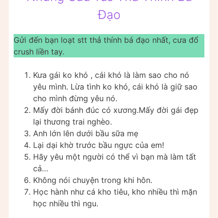
Đạo
Gửi đến bạn loạt stt thả thính bá đạo nhất, cưa đổ
crush liền tay.
Kưa gái ko khó , cái khó là làm sao cho nó
yêu mình. Lừa tình ko khó, cái khó là giữ sao
cho mình đừng yêu nó.
Mấy đời bánh đúc có xương.Mấy đời gái đẹp
lại thương trai nghèo.
Anh lớn lên dưới bầu sữa mẹ
Lại dại khờ trước bầu ngực của em!
Hãy yêu một người có thể vì bạn mà làm tất
cả…
Không nói chuyện trong khi hôn.
Học hành như cá kho tiêu, kho nhiều thì mặn
học nhiều thì ngu.