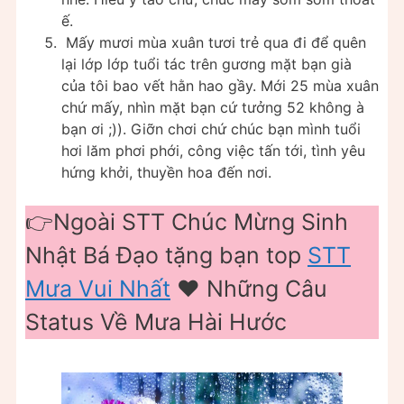
ế.
Mấy mươi mùa xuân tươi trẻ qua đi để quên
lại lớp lớp tuổi tác trên gương mặt bạn già
của tôi bao vết hằn hao gầy. Mới 25 mùa xuân
chứ mấy, nhìn mặt bạn cứ tưởng 52 không à
bạn ơi ;)). Giỡn chơi chứ chúc bạn mình tuổi
hơi lăm phơi phới, công việc tấn tới, tình yêu
hứng khởi, thuyền hoa đến nơi.
👉Ngoài STT Chúc Mừng Sinh
Nhật Bá Đạo tặng bạn top
STT
Mưa Vui Nhất
❤️️ Những Câu
Status Về Mưa Hài Hước