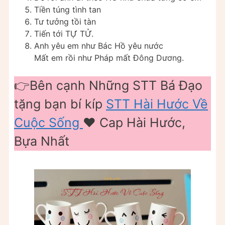
Tiền túng tình tan
Tư tưởng tồi tàn
Tiến tới TỰ TỬ.
Anh yêu em như Bác Hồ yêu nước
Mất em rồi như Pháp mất Đông Dương.
👉Bên cạnh Những STT Bá Đạo
tặng bạn bí kíp
STT Hài Hước Về
Cuộc Sống
❤️️ Cap Hài Hước,
Bựa Nhất