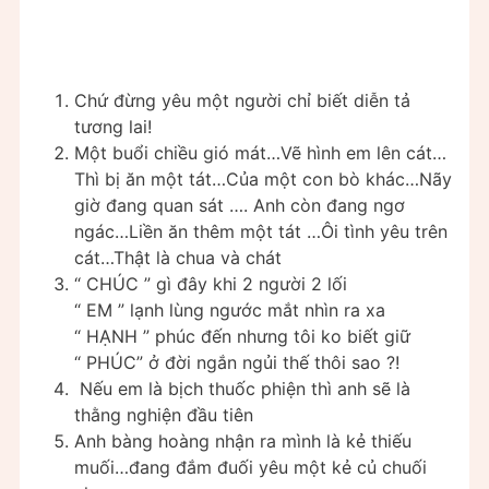
Chứ đừng yêu một người chỉ biết diễn tả
tương lai!
Một buổi chiều gió mát…Vẽ hình em lên cát…
Thì bị ăn một tát…Của một con bò khác…Nãy
giờ đang quan sát …. Anh còn đang ngơ
ngác…Liền ăn thêm một tát …Ôi tình yêu trên
cát…Thật là chua và chát
“ CHÚC ” gì đây khi 2 người 2 lối
“ EM ” lạnh lùng ngước mắt nhìn ra xa
“ HẠNH ” phúc đến nhưng tôi ko biết giữ
“ PHÚC” ở đời ngắn ngủi thế thôi sao ?!
Nếu em là bịch thuốc phiện thì anh sẽ là
thằng nghiện đầu tiên
Anh bàng hoàng nhận ra mình là kẻ thiếu
muối…đang đắm đuối yêu một kẻ củ chuối