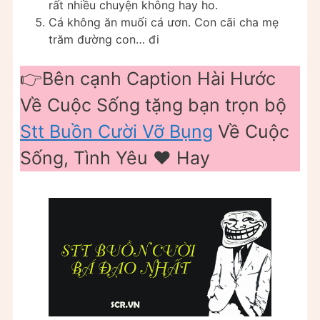
rất nhiều chuyện không hay ho.
Cá không ăn muối cá ươn. Con cãi cha mẹ
trăm đường con… đi
👉Bên cạnh Caption Hài Hước
Về Cuộc Sống tặng bạn trọn bộ
Stt Buồn Cười Vỡ Bụng
Về Cuộc
Sống, Tình Yêu ❤️ Hay