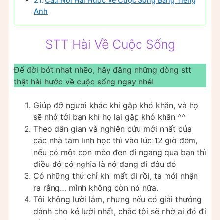
Câu Nói Hài Hước Về Cuộc Sống Bằng Tiếng
Anh
STT Hài Về Cuộc Sống
Để đời bớt nhạt nhẽo, hãy đăng những dòng stt
thật hài hước về cuộc sống ngay nhé!
Giúp đỡ người khác khi gặp khó khăn, và họ
sẽ nhớ tới bạn khi họ lại gặp khó khăn ^^
Theo dân gian và nghiên cứu mới nhất của
các nhà tâm linh học thì vào lúc 12 giờ đêm,
nếu có một con mèo đen đi ngang qua bạn thì
điều đó có nghĩa là nó đang đi đâu đó
Có những thứ chỉ khi mất đi rồi, ta mới nhận
ra rằng… mình không còn nó nữa.
Tôi không lười lắm, nhưng nếu có giải thưởng
dành cho kẻ lười nhất, chắc tôi sẽ nhờ ai đó đi