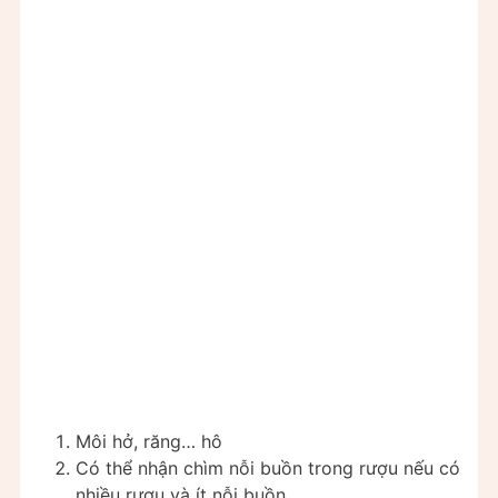
Môi hở, răng… hô
Có thể nhận chìm nỗi buồn trong rượu nếu có
nhiều rượu và ít nỗi buồn