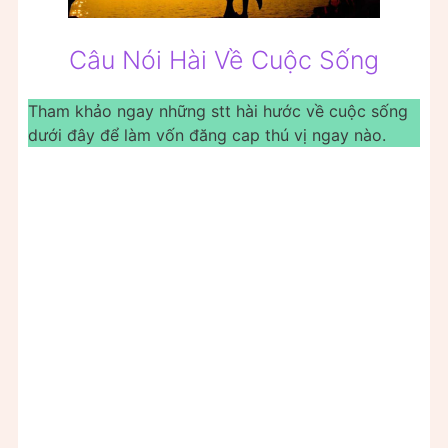
Câu Nói Hài Về Cuộc Sống
Tham khảo ngay những stt hài hước về cuộc sống
dưới đây để làm vốn đăng cap thú vị ngay nào.