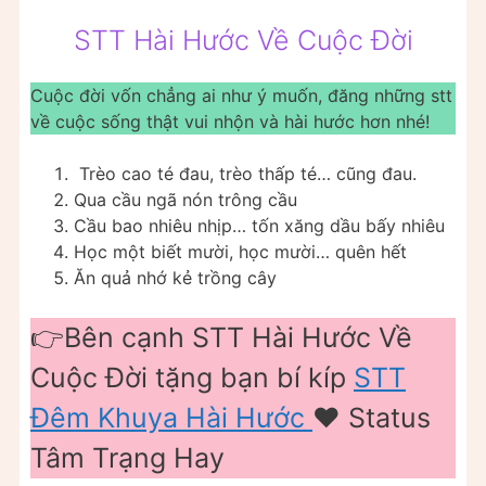
STT Hài Hước Về Cuộc Đời
Cuộc đời vốn chẳng ai như ý muốn, đăng những stt
về cuộc sống thật vui nhộn và hài hước hơn nhé!
Trèo cao té đau, trèo thấp té… cũng đau.
Qua cầu ngã nón trông cầu
Cầu bao nhiêu nhịp… tốn xăng dầu bấy nhiêu
Học một biết mười, học mười… quên hết
Ăn quả nhớ kẻ trồng cây
👉Bên cạnh STT Hài Hước Về
Cuộc Đời tặng bạn bí kíp
STT
Đêm Khuya Hài Hước
❤️️ Status
Tâm Trạng Hay