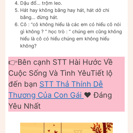
Dậu đổ… trộm leo.
Hát hay không bằng hay hát, hát dở chi
bằng… đừng hát.
Cô : “cô không hiểu là các em có hiểu cô nói
gì không ? ” học trò : ” chúng em cũng không
hiểu là cô có hiểu chúng em không hiểu
không?
👉Bên cạnh STT Hài Hước Về
Cuộc Sống Và Tình YêuTiết lộ
đến bạn
STT Thả Thính Dễ
Thương Của Con Gái
❤️️ Đáng
Yêu Nhất