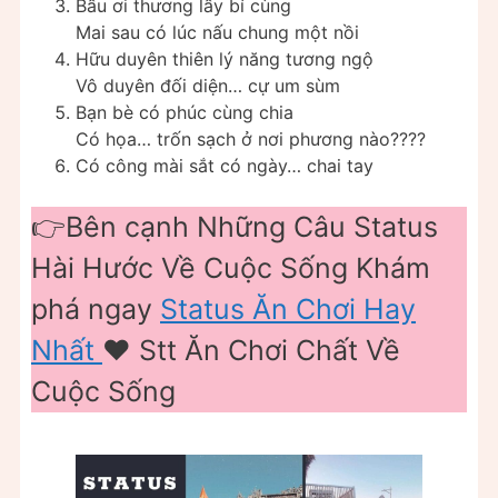
Bầu ơi thương lấy bí cùng
Mai sau có lúc nấu chung một nồi
Hữu duyên thiên lý năng tương ngộ
Vô duyên đối diện… cự um sùm
Bạn bè có phúc cùng chia
Có họa… trốn sạch ở nơi phương nào????
Có công mài sắt có ngày… chai tay
👉Bên cạnh Những Câu Status
Hài Hước Về Cuộc Sống Khám
phá ngay
Status Ăn Chơi Hay
Nhất
❤️ Stt Ăn Chơi Chất Về
Cuộc Sống