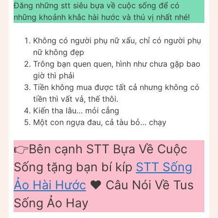
Đăng những stt siêu bựa về cuộc sống để có
những khoảnh khắc hài hước và thú vị nhất nhé!
Không có người phụ nữ xấu, chỉ có người phụ
nữ không đẹp
Trông bạn quen quen, hình như chưa gặp bao
giờ thì phải
Tiền không mua được tất cả nhưng không có
tiền thì vất vả, thế thôi.
Kiến tha lâu… mỏi cẳng
Một con ngựa đau, cả tàu bỏ… chạy
👉Bên cạnh STT Bựa Về Cuộc
Sống tặng bạn bí kíp
STT Sống
Ảo Hài Hước
❤️️ Câu Nói Về Tus
Sống Ảo Hay