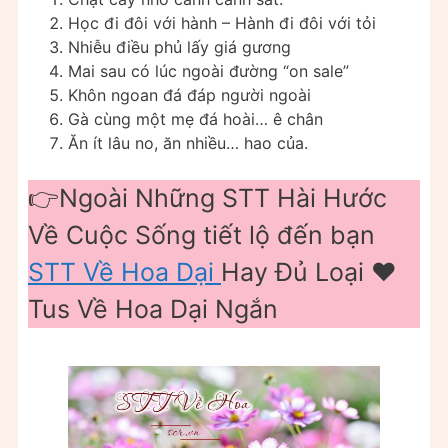
Học đi đôi với hành – Hành đi đôi với tỏi
Nhiễu điều phủ lấy giá gương
Mai sau có lúc ngoài đường “on sale”
Khôn ngoan đá đáp người ngoài
Gà cùng một mẹ đá hoài… ê chân
Ăn ít lâu no, ăn nhiều… hao của.
👉Ngoài Những STT Hài Hước
Về Cuộc Sống tiết lộ đến bạn
STT Về Hoa Dại
Hay Đủ Loại ❤️️
Tus Về Hoa Dại Ngắn