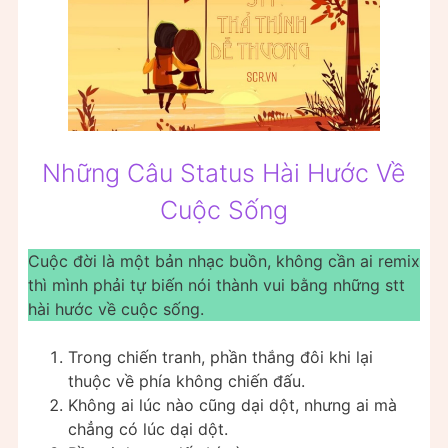
Những Câu Status Hài Hước Về
Cuộc Sống
Cuộc đời là một bản nhạc buồn, không cần ai remix
thì mình phải tự biến nói thành vui bằng những stt
hài hước về cuộc sống.
Trong chiến tranh, phần thắng đôi khi lại
thuộc về phía không chiến đấu.
Không ai lúc nào cũng dại dột, nhưng ai mà
chẳng có lúc dại dột.