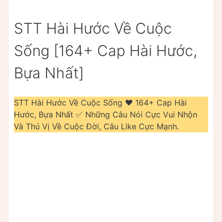
STT Hài Hước Về Cuộc
Sống [164+ Cap Hài Hước,
Bựa Nhất]
STT Hài Hước Về Cuộc Sống ❤️️ 164+ Cap Hài
Hước, Bựa Nhất ✅ Những Câu Nói Cực Vui Nhộn
Và Thú Vị Về Cuộc Đời, Câu Like Cực Mạnh.