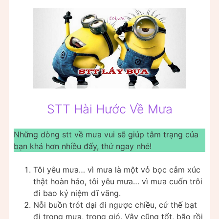
STT Hài Hước Về Mưa
Những dòng stt về mưa vui sẽ giúp tâm trạng của
bạn khá hơn nhiều đấy, thử ngay nhé!
Tôi yêu mưa… vì mưa là một vỏ bọc cảm xúc
thật hoàn hảo, tôi yêu mưa… vì mưa cuốn trôi
đi bao kỷ niệm dĩ vãng.
Nỗi buồn trót dại đi ngược chiều, cứ thế bạt
đi trong mưa, trong gió. Vậy cũng tốt, bão rồi