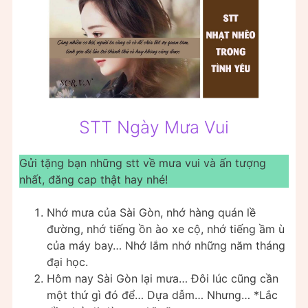
STT Ngày Mưa Vui
Gửi tặng bạn những stt về mưa vui và ấn tượng
nhất, đăng cap thật hay nhé!
Nhớ mưa của Sài Gòn, nhớ hàng quán lề
đường, nhớ tiếng ồn ào xe cộ, nhớ tiếng ầm ù
của máy bay… Nhớ lắm nhớ những năm tháng
đại học.
Hôm nay Sài Gòn lại mưa… Đôi lúc cũng cần
một thứ gì đó để… Dựa dẫm… Nhưng… *Lắc