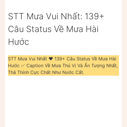
STT Mưa Vui Nhất: 139+
Câu Status Về Mưa Hài
Hước
STT Mưa Vui Nhất ❤️️ 139+ Câu Status Về Mưa Hài
Hước ✅ Caption Về Mưa Thú Vị Và Ấn Tượng Nhất,
Thả Thính Cực Chất Như Nước Cất.