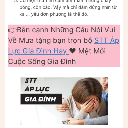
Có một thứ tình cảm âm thầm nhưng cháy
bỏng, cồn cào. Vậy mà chỉ dám đứng nhìn từ
xa … yêu đơn phương là thế đó.
👉Bên cạnh Những Câu Nói Vui
Về Mưa tặng bạn trọn bộ
STT Áp
Lực Gia Đình Hay
❤️ Mệt Mỏi
Cuộc Sống Gia Đình