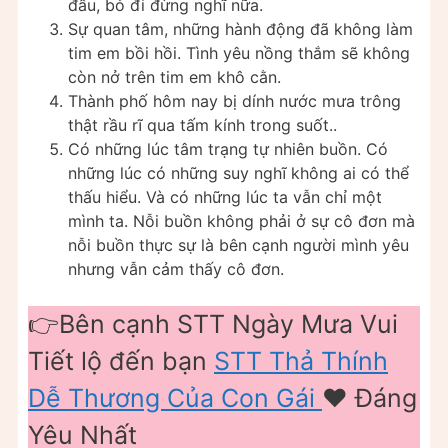
đầu, bỏ đi đừng nghĩ nữa.
Sự quan tâm, những hành động đã không làm
tim em bồi hồi. Tình yêu nồng thắm sẽ không
còn nở trên tim em khô cằn.
Thành phố hôm nay bị dính nước mưa trông
thật rầu rĩ qua tấm kính trong suốt..
Có những lúc tâm trạng tự nhiên buồn. Có
những lúc có những suy nghĩ không ai có thể
thấu hiểu. Và có những lúc ta vẫn chỉ một
mình ta. Nỗi buồn không phải ở sự cô đơn mà
nỗi buồn thực sự là bên cạnh người mình yêu
nhưng vẫn cảm thấy cô đơn.
👉Bên cạnh STT Ngày Mưa Vui
Tiết lộ đến bạn
STT Thả Thính
Dễ Thương Của Con Gái
❤️️ Đáng
Yêu Nhất