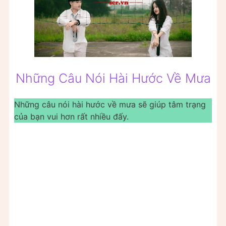
Những Câu Nói Hài Hước Về Mưa
Những câu nói hài hước về mưa sẽ giúp tâm trạng
của bạn vui hơn rất nhiều đấy.