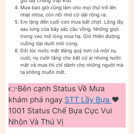
giữ lấy chúng thật khó
Mưa bao giờ cũng làm cho mọi thứ trở lên
nhạt nhòa, còn nỗi nhớ cứ dài rộng ra.
Em lặng đến cuối cơn mưa bất chợt. Lộng lẫy
sau lưng của bảy sắc cầu vồng. Những giọt
trong veo mở lòng mùa hạ. Gió thiên đường
cuồng dại dưới môi cong.
Đôi lúc nước mắt đáng quý hơn cả một nụ
cười, nụ cười tặng cho bất cứ ai nhưng nước
mắt và mưa thì chỉ dành cho những người mà
ta không muốn mất.
👉Bên cạnh Status Về Mưa
khám phá ngay
STT Lầy Bựa
❤️️
1001 Status Chế Bựa Cực Vui
Nhộn Và Thú Vị