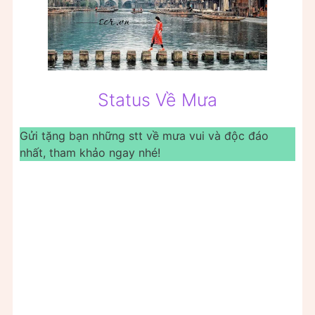
Status Về Mưa
Gửi tặng bạn những stt về mưa vui và độc đáo
nhất, tham khảo ngay nhé!