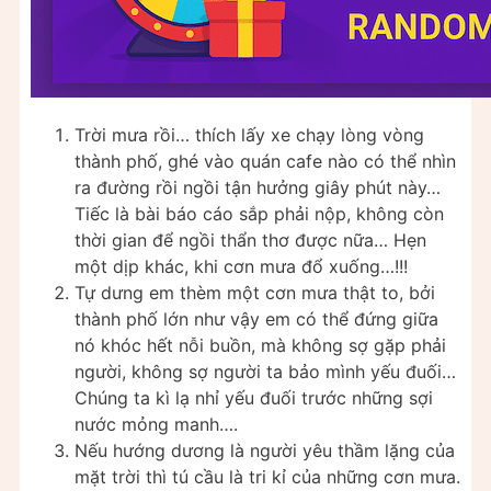
Trời mưa rồi… thích lấy xe chạy lòng vòng
thành phố, ghé vào quán cafe nào có thể nhìn
ra đường rồi ngồi tận hưởng giây phút này…
Tiếc là bài báo cáo sắp phải nộp, không còn
thời gian để ngồi thẩn thơ được nữa… Hẹn
một dịp khác, khi cơn mưa đổ xuống…!!!
Tự dưng em thèm một cơn mưa thật to, bởi
thành phố lớn như vậy em có thể đứng giữa
nó khóc hết nỗi buồn, mà không sợ gặp phải
người, không sợ người ta bảo mình yếu đuối…
Chúng ta kì lạ nhỉ yếu đuối trước những sợi
nước mỏng manh….
Nếu hướng dương là người yêu thầm lặng của
mặt trời thì tú cầu là tri kỉ của những cơn mưa.