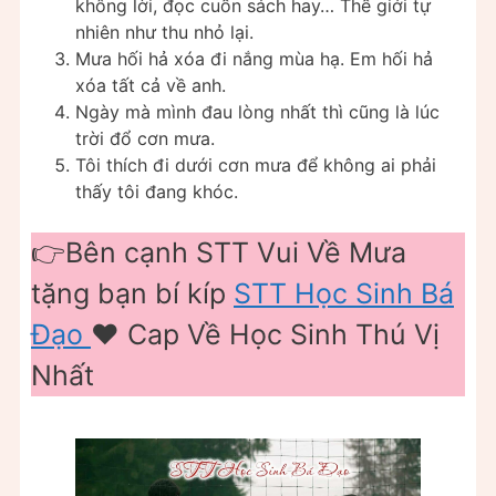
không lời, đọc cuốn sách hay… Thế giới tự
nhiên như thu nhỏ lại.
Mưa hối hả xóa đi nắng mùa hạ. Em hối hả
xóa tất cả về anh.
Ngày mà mình đau lòng nhất thì cũng là lúc
trời đổ cơn mưa.
Tôi thích đi dưới cơn mưa để không ai phải
thấy tôi đang khóc.
👉Bên cạnh STT Vui Về Mưa
tặng bạn bí kíp
STT Học Sinh Bá
Đạo
❤️️ Cap Về Học Sinh Thú Vị
Nhất