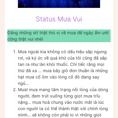
Status Mưa Vui
Đăng những stt thật thú vị về mưa để ngày ẩm ướt
cũng thật vui nhé!
Mưa ngoài kia không có dấu hiệu sắp ngưng
rơi, và ký ức về quá khứ của tôi cũng đã sắp
tan ra như làn khói thuốc. Chỉ tiếc rằng mọi
thứ đã xa … mưa bây giờ đơn thuần là những
hạt mưa cố ôm vào lòng cố đô đang say
ngủ…
Mưa! mưa mang tâm trạng nỗi lòng của dòng
người, đem trút xuống từng giọt mưa trĩu
nặng… mưa hoà chung vào nước mắt là lúc
con người ta có thể thành thật với chính lòng
mình… sẽ không còn phải lo vì những giọt