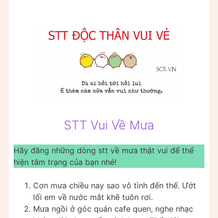
STT Vui Về Mưa
Hãy đăng những dòng stt về mưa thật vui để thể
hiện tâm trạng của bạn nhé!
Cơn mưa chiều nay sao vô tình đến thế. Ướt
lối em về nước mắt khẽ tuôn rơi.
Mưa ngồi ở góc quán cafe quen, nghe nhạc