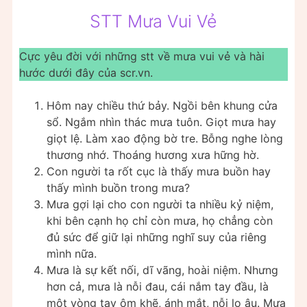
STT Mưa Vui Vẻ
Cực yêu đời với những stt về mưa vui vẻ và hài
hước dưới đây của scr.vn.
Hôm nay chiều thứ bảy. Ngồi bên khung cửa
sổ. Ngắm nhìn thác mưa tuôn. Giọt mưa hay
giọt lệ. Làm xao động bờ tre. Bỗng nghe lòng
thương nhớ. Thoáng hương xưa hững hờ.
Con người ta rốt cục là thấy mưa buồn hay
thấy mình buồn trong mưa?
Mưa gợi lại cho con người ta nhiều kỷ niệm,
khi bên cạnh họ chỉ còn mưa, họ chẳng còn
đủ sức để giữ lại những nghĩ suy của riêng
mình nữa.
Mưa là sự kết nối, dĩ vãng, hoài niệm. Nhưng
hơn cả, mưa là nỗi đau, cái nắm tay đầu, là
một vòng tay ôm khẽ, ánh mắt, nỗi lo âu. Mưa