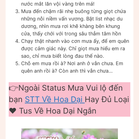
nước mắt lăn vội vàng trên má!
Mưa đến chậm rãi nhẹ buông từng giọt chứa
những nỗi niềm vấn vương. Bật list nhạc du
dương, nhìn mưa rơi khẽ khàng bên khung
cửa, thấy chới với trong sâu thẳm tâm hồn
Chạy thật nhanh vào cơn mưa ấy, để em quên
được cảm giác này. Chỉ giọt mưa hiểu em ra
sao, chỉ mưa biết lòng đau thế nào.
Chỗ em mưa rồi à? Nơi anh ở vẫn chưa. Em
quên anh rồi à? Còn anh thì vẫn chưa…
👉Ngoài Status Mưa Vui lộ đến
bạn
STT Về Hoa Dại
Hay Đủ Loại
❤️️ Tus Về Hoa Dại Ngắn