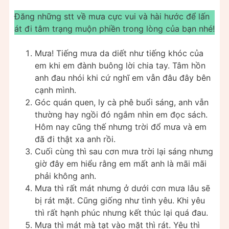
Đăng những stt về mưa cực vui và hài hước để lấn
át đi tâm trạng muộn phiền trong lòng của bạn nhé!
Mưa! Tiếng mưa da diết như tiếng khóc của
em khi em đành buông lời chia tay. Tâm hồn
anh đau nhói khi cứ nghĩ em vẫn đâu đây bên
cạnh mình.
Góc quán quen, ly cà phê buổi sáng, anh vẫn
thường hay ngồi đó ngắm nhìn em đọc sách.
Hôm nay cũng thế nhưng trời đổ mưa và em
đã đi thật xa anh rồi.
Cuối cùng thì sau cơn mưa trời lại sáng nhưng
giờ đây em hiểu rằng em mất anh là mãi mãi
phải không anh.
Mưa thì rất mát nhưng ở dưới cơn mưa lâu sẽ
bị rát mặt. Cũng giống như tình yêu. Khi yêu
thì rất hạnh phúc nhưng kết thúc lại quá đau.
Mưa thì mát mà tạt vào mặt thì rát. Yêu thì