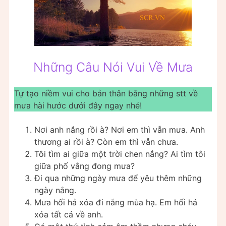
Những Câu Nói Vui Về Mưa
Tự tạo niềm vui cho bản thân bằng những stt về
mưa hài hước dưới đây ngay nhé!
Nơi anh nắng rồi à? Nơi em thì vẫn mưa. Anh
thương ai rồi à? Còn em thì vẫn chưa.
Tôi tìm ai giữa một trời chen nắng? Ai tìm tôi
giữa phố vắng đong mưa?
Đi qua những ngày mưa để yêu thêm những
ngày nắng.
Mưa hối hả xóa đi nắng mùa hạ. Em hối hả
xóa tất cả về anh.