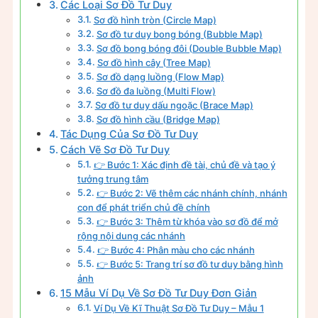
Các Loại Sơ Đồ Tư Duy
Sơ đồ hình tròn (Circle Map)
Sơ đồ tư duy bong bóng (Bubble Map)
Sơ đồ bong bóng đôi (Double Bubble Map)
Sơ đồ hình cây (Tree Map)
Sơ đồ dạng luồng (Flow Map)
Sơ đồ đa luồng (Multi Flow)
Sơ đồ tư duy dấu ngoặc (Brace Map)
Sơ đồ hình cầu (Bridge Map)
Tác Dụng Của Sơ Đồ Tư Duy
Cách Vẽ Sơ Đồ Tư Duy
👉 Bước 1: Xác định đề tài, chủ đề và tạo ý
tưởng trung tâm
👉 Bước 2: Vẽ thêm các nhánh chính, nhánh
con để phát triển chủ đề chính
👉 Bước 3: Thêm từ khóa vào sơ đồ để mở
rộng nội dung các nhánh
👉 Bước 4: Phân màu cho các nhánh
👉 Bước 5: Trang trí sơ đồ tư duy bằng hình
ảnh
15 Mẫu Ví Dụ Về Sơ Đồ Tư Duy Đơn Giản
Ví Dụ Về Kĩ Thuật Sơ Đồ Tư Duy – Mẫu 1