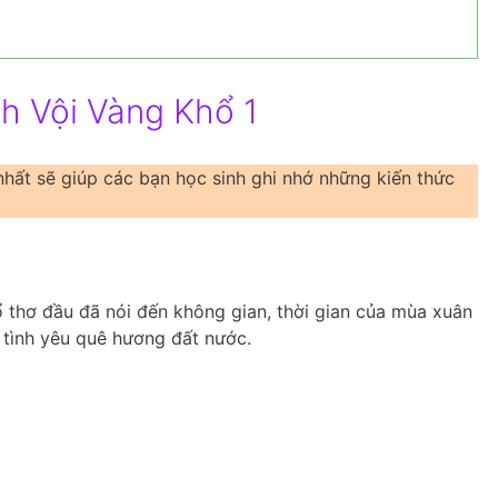
h Vội Vàng Khổ 1
hất sẽ giúp các bạn học sinh ghi nhớ những kiến thức
ổ thơ đầu đã nói đến không gian, thời gian của mùa xuân
i tình yêu quê hương đất nước.