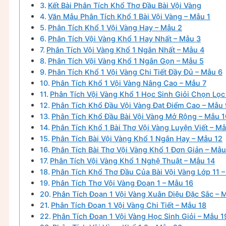
Kết Bài Phân Tích Khổ Thơ Đầu Bài Vội Vàng
Văn Mẫu Phân Tích Khổ 1 Bài Vội Vàng – Mẫu 1
Phân Tích Khổ 1 Vội Vàng Hay – Mẫu 2
Phân Tích Vội Vàng Khổ 1 Hay Nhất – Mẫu 3
Phân Tích Vội Vàng Khổ 1 Ngắn Nhất – Mẫu 4
Phân Tích Vội Vàng Khổ 1 Ngắn Gọn – Mẫu 5
Phân Tích Khổ 1 Vội Vàng Chi Tiết Đầy Đủ – Mẫu 6
Phân Tích Khổ 1 Vội Vàng Nâng Cao – Mẫu 7
Phân Tích Vội Vàng Khổ 1 Học Sinh Giỏi Chọn Lọc
Phân Tích Khổ Đầu Vội Vàng Đạt Điểm Cao – Mẫu 
Phân Tích Khổ Đầu Bài Vội Vàng Mở Rộng – Mẫu 1
Phân Tích Khổ 1 Bài Thơ Vội Vàng Luyện Viết – Mẫ
Phân Tích Bài Vội Vàng Khổ 1 Ngắn Hay – Mẫu 12
Phân Tích Bài Thơ Vội Vàng Khổ 1 Đơn Giản – Mẫu
Phân Tích Vội Vàng Khổ 1 Nghệ Thuật – Mẫu 14
Phân Tích Khổ Thơ Đầu Của Bài Vội Vàng Lớp 11 
Phân Tích Thơ Vội Vàng Đoạn 1 – Mẫu 16
Phân Tích Đoạn 1 Vội Vàng Xuân Diệu Đặc Sắc – 
Phân Tích Đoạn 1 Vội Vàng Chi Tiết – Mẫu 18
Phân Tích Đoạn 1 Vội Vàng Học Sinh Giỏi – Mẫu 1