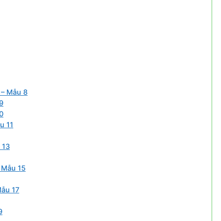
 – Mẫu 8
9
0
u 11
 13
– Mẫu 15
Mẫu 17
9