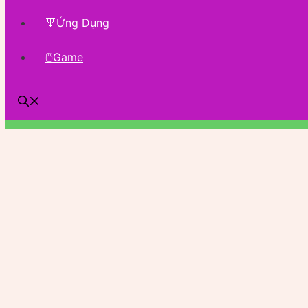
🔻Ứng Dụng
🖱Game