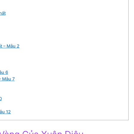
hất
t – Mẫu 2
ẫu 6
– Mẫu 7
0
ẫu 12