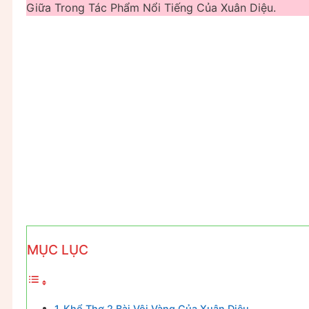
Giữa Trong Tác Phẩm Nổi Tiếng Của Xuân Diệu.
MỤC LỤC
Khổ Thơ 2 Bài Vội Vàng Của Xuân Diệu