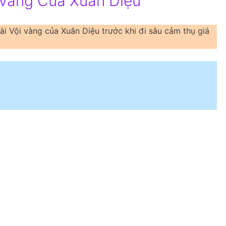
 Vàng Của Xuân Diệu
i Vội vàng của Xuân Diệu trước khi đi sâu cảm thụ giá