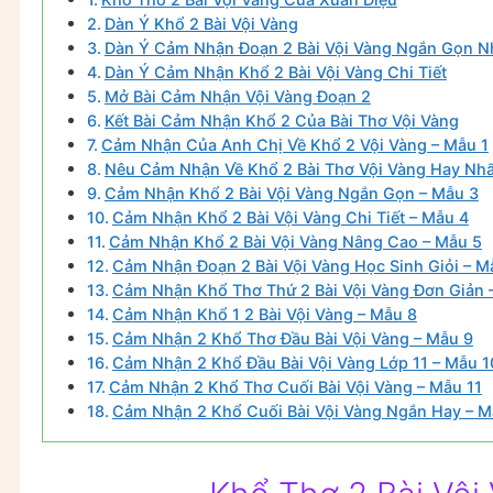
Dàn Ý Khổ 2 Bài Vội Vàng
Dàn Ý Cảm Nhận Đoạn 2 Bài Vội Vàng Ngắn Gọn N
Dàn Ý Cảm Nhận Khổ 2 Bài Vội Vàng Chi Tiết
Mở Bài Cảm Nhận Vội Vàng Đoạn 2
Kết Bài Cảm Nhận Khổ 2 Của Bài Thơ Vội Vàng
Cảm Nhận Của Anh Chị Về Khổ 2 Vội Vàng – Mẫu 1
Nêu Cảm Nhận Về Khổ 2 Bài Thơ Vội Vàng Hay Nhấ
Cảm Nhận Khổ 2 Bài Vội Vàng Ngắn Gọn – Mẫu 3
Cảm Nhận Khổ 2 Bài Vội Vàng Chi Tiết – Mẫu 4
Cảm Nhận Khổ 2 Bài Vội Vàng Nâng Cao – Mẫu 5
Cảm Nhận Đoạn 2 Bài Vội Vàng Học Sinh Giỏi – M
Cảm Nhận Khổ Thơ Thứ 2 Bài Vội Vàng Đơn Giản 
Cảm Nhận Khổ 1 2 Bài Vội Vàng – Mẫu 8
Cảm Nhận 2 Khổ Thơ Đầu Bài Vội Vàng – Mẫu 9
Cảm Nhận 2 Khổ Đầu Bài Vội Vàng Lớp 11 – Mẫu 1
Cảm Nhận 2 Khổ Thơ Cuối Bài Vội Vàng – Mẫu 11
Cảm Nhận 2 Khổ Cuối Bài Vội Vàng Ngắn Hay – M