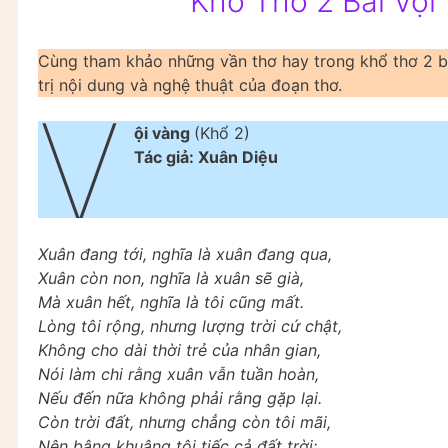
Khổ Thơ 2 Bài Vội
Cùng tham khảo những vần thơ hay trong khổ thơ 2 bà
trị nội dung và nghệ thuật của đoạn thơ.
V
ội vàng
(Khổ 2)
Tác giả: Xuân Diệu
Xuân đang tới, nghĩa là xuân đang qua,
Xuân còn non, nghĩa là xuân sẽ già,
Mà xuân hết, nghĩa là tôi cũng mất.
Lòng tôi rộng, nhưng lượng trời cứ chật,
Không cho dài thời trẻ của nhân gian,
Nói làm chi rằng xuân vẫn tuần hoàn,
Nếu đến nữa không phải rằng gặp lại.
Còn trời đất, nhưng chẳng còn tôi mãi,
Nên bâng khuâng tôi tiếc cả đất trời;