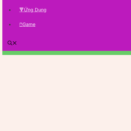
🔻Ứng Dụng
🖱Game