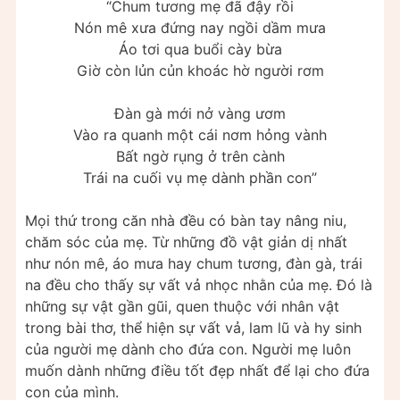
“Chum tương mẹ đã đậy rồi
Nón mê xưa đứng nay ngồi dầm mưa
Áo tơi qua buổi cày bừa
Giờ còn lủn củn khoác hờ người rơm
Đàn gà mới nở vàng ươm
Vào ra quanh một cái nơm hỏng vành
Bất ngờ rụng ở trên cành
Trái na cuối vụ mẹ dành phần con”
Mọi thứ trong căn nhà đều có bàn tay nâng niu,
chăm sóc của mẹ. Từ những đồ vật giản dị nhất
như nón mê, áo mưa hay chum tương, đàn gà, trái
na đều cho thấy sự vất vả nhọc nhằn của mẹ. Đó là
những sự vật gần gũi, quen thuộc với nhân vật
trong bài thơ, thể hiện sự vất vả, lam lũ và hy sinh
của người mẹ dành cho đứa con. Người mẹ luôn
muốn dành những điều tốt đẹp nhất để lại cho đứa
con của mình.