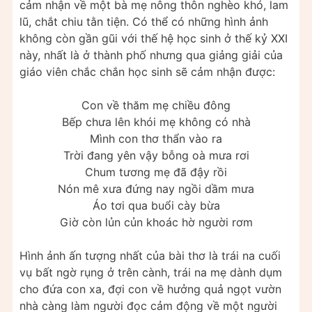
cảm nhận về một bà mẹ nông thôn nghèo khó, lam
lũ, chắt chiu tằn tiện. Có thể có những hình ảnh
không còn gần gũi với thế hệ học sinh ở thế kỷ XXI
này, nhất là ở thành phố nhưng qua giảng giải của
giáo viên chắc chắn học sinh sẽ cảm nhận được:
Con về thăm mẹ chiều đông
Bếp chưa lên khói mẹ không có nhà
Mình con thơ thẩn vào ra
Trời đang yên vậy bỗng oà mưa rơi
Chum tương mẹ đã đậy rồi
Nón mê xưa đứng nay ngồi dầm mưa
Áo tơi qua buổi cày bừa
Giờ còn lủn củn khoác hờ người rơm
Hình ảnh ấn tượng nhất của bài thơ là trái na cuối
vụ bất ngờ rụng ở trên cành, trái na mẹ dành dụm
cho đứa con xa, đợi con về hưởng quả ngọt vườn
nhà càng làm người đọc cảm động về một người