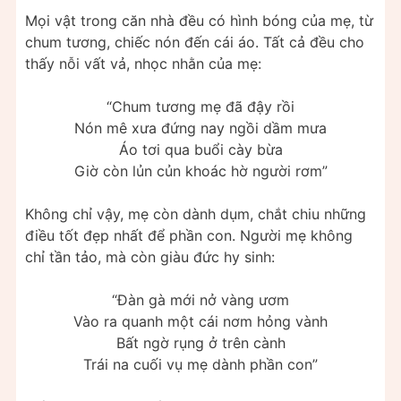
Mọi vật trong căn nhà đều có hình bóng của mẹ, từ
chum tương, chiếc nón đến cái áo. Tất cả đều cho
thấy nỗi vất vả, nhọc nhằn của mẹ:
“Chum tương mẹ đã đậy rồi
Nón mê xưa đứng nay ngồi dầm mưa
Áo tơi qua buổi cày bừa
Giờ còn lủn củn khoác hờ người rơm”
Không chỉ vậy, mẹ còn dành dụm, chắt chiu những
điều tốt đẹp nhất để phần con. Người mẹ không
chỉ tần tảo, mà còn giàu đức hy sinh:
“Đàn gà mới nở vàng ươm
Vào ra quanh một cái nơm hỏng vành
Bất ngờ rụng ở trên cành
Trái na cuối vụ mẹ dành phần con”