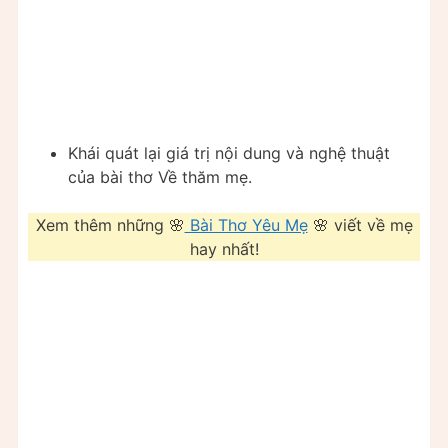
Khái quát lại giá trị nội dung và nghệ thuật
của bài thơ Về thăm mẹ.
Xem thêm những 🌸
Bài Thơ Yêu Mẹ
🌸 viết về mẹ
hay nhất!