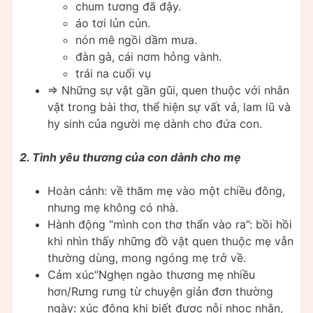
chum tương đã đậy.
áo tơi lủn củn.
nón mê ngồi dầm mưa.
đàn gà, cái nơm hỏng vành.
trái na cuối vụ
=> Những sự vật gần gũi, quen thuộc với nhân
vật trong bài thơ, thể hiện sự vất vả, lam lũ và
hy sinh của người mẹ dành cho đứa con.
2. Tình yêu thương của con dành cho mẹ
Hoàn cảnh: về thăm mẹ vào một chiều đông,
nhưng mẹ không có nhà.
Hành động “mình con thơ thẩn vào ra”: bồi hồi
khi nhìn thấy những đồ vật quen thuộc mẹ vẫn
thường dùng, mong ngóng mẹ trở về.
Cảm xúc“Nghẹn ngào thương mẹ nhiều
hơn/Rưng rưng từ chuyện giản đơn thường
ngày: xúc động khi biết được nỗi nhọc nhằn,