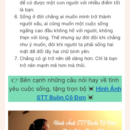
để có được một con người với nhiều điểm tốt
là bạn.
Sống ở đời chẳng ai muốn mình trở thành
người xấu, ai cũng muốn một cuộc sống
ngẩng cao đầu không hổ với người, không
thẹn với lòng. Thế nhưng sự đời đôi khi chẳng
như ý muốn, đôi khi người ta phải sống hai
mặt để đổi lấy hai chữ bình yên.
Chẳng có gì trở nên dễ dàng hơn. Chỉ là bạn
trở nên mạnh mẽ hơn mà thôi.
👉 Bên cạnh những câu nói hay về tình
yêu cuộc sống, tặng trọn bộ 💓
Hình Ảnh
STT Buồn Cô Đơn
💓