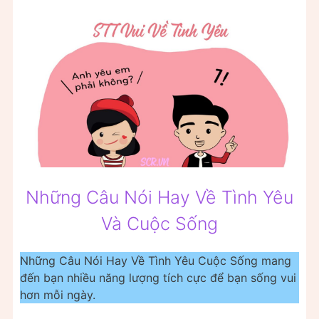
Những Câu Nói Hay Về Tình Yêu
Và Cuộc Sống
Những Câu Nói Hay Về Tình Yêu Cuộc Sống mang
đến bạn nhiều năng lượng tích cực để bạn sống vui
hơn mỗi ngày.