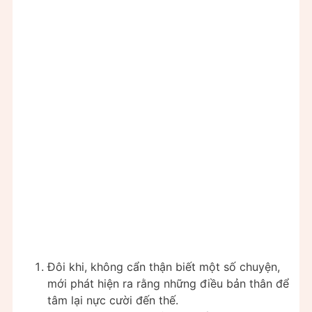
Đôi khi, không cẩn thận biết một số chuyện,
mới phát hiện ra rằng những điều bản thân để
tâm lại nực cười đến thế.