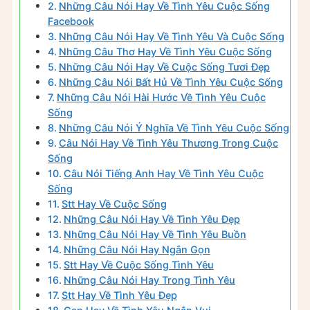
Những Câu Nói Hay Về Tình Yêu Cuộc Sống
Facebook
Những Câu Nói Hay Về Tình Yêu Và Cuộc Sống
Những Câu Thơ Hay Về Tình Yêu Cuộc Sống
Những Câu Nói Hay Về Cuộc Sống Tươi Đẹp
Những Câu Nói Bất Hủ Về Tình Yêu Cuộc Sống
Những Câu Nói Hài Hước Về Tình Yêu Cuộc
Sống
Những Câu Nói Ý Nghĩa Về Tình Yêu Cuộc Sống
Câu Nói Hay Về Tình Yêu Thương Trong Cuộc
Sống
Câu Nói Tiếng Anh Hay Về Tình Yêu Cuộc
Sống
Stt Hay Về Cuộc Sống
Những Câu Nói Hay Về Tình Yêu Đẹp
Những Câu Nói Hay Về Tình Yêu Buồn
Những Câu Nói Hay Ngắn Gọn
Stt Hay Về Cuộc Sống Tình Yêu
Những Câu Nói Hay Trong Tình Yêu
Stt Hay Về Tình Yêu Đẹp