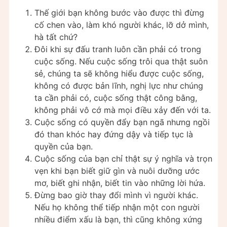
Thế giới bạn không bước vào được thì đừng
cố chen vào, làm khó người khác, lỡ dở mình,
hà tất chứ?
Đôi khi sự đấu tranh luôn cần phải có trong
cuộc sống. Nếu cuộc sống trôi qua thật suôn
sẻ, chúng ta sẽ không hiểu được cuộc sống,
không có được bản lĩnh, nghị lực như chúng
ta cần phải có, cuộc sống thật công bằng,
không phải vô cớ mà mọi điều xảy đến với ta.
Cuộc sống có quyền đẩy bạn ngã nhưng ngồi
đó than khóc hay đứng dậy và tiếp tục là
quyền của bạn.
Cuộc sống của bạn chỉ thật sự ý nghĩa và trọn
vẹn khi bạn biết giữ gìn và nuôi dưỡng ước
mơ, biết ghi nhận, biết tin vào những lời hứa.
Đừng bao giờ thay đổi mình vì người khác.
Nếu họ không thể tiếp nhận một con người
nhiều điểm xấu là bạn, thì cũng không xứng