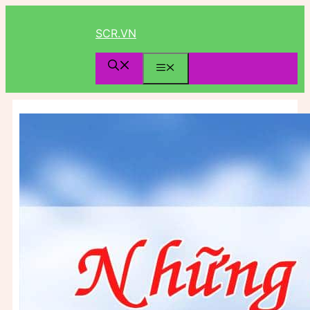
Chuyển
đến
SCR.VN
nội
dung
Menu