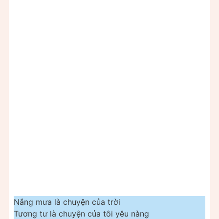
Nắng mưa là chuyện của trời
Tương tư là chuyện của tôi yêu nàng