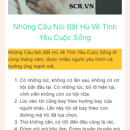
Những Câu Nói Bất Hủ Về Tình
Yêu Cuộc Sống
Những Câu Nói Bất Hủ Về Tình Yêu Cuộc Sống đi
cùng tháng năm, được nhiều người yêu thích và
hưởng ứng mạnh mẽ.
Có những lúc, không có lần sau, không có cơ
hội bắt đầu lại. Có những lúc, bỏ lỡ hiện tại,
vĩnh viễn không còn cơ hội nữa.
Lúc nào tôi cũng bay theo hướng bay của
người khác. Lần này tôi sẽ bay theo con
đường mà tôi đã lựa chọn.
Thứ không cần, có tốt đến đâu cũng là rác.
Đừng nói mà hãy làm. Đừng huyên thuyên mà