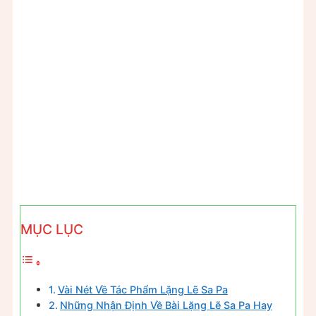
MỤC LỤC
Vài Nét Về Tác Phẩm Lặng Lẽ Sa Pa
Những Nhận Định Về Bài Lặng Lẽ Sa Pa Hay