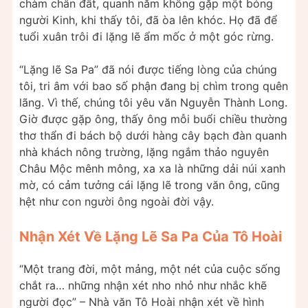
chàm chân đất, quanh năm không gặp một bóng
người Kinh, khi thấy tôi, đã òa lên khóc. Họ đã để
tuổi xuân trôi đi lặng lẽ ẩm mốc ở một góc rừng.
“Lặng lẽ Sa Pa” đã nói được tiếng lòng của chúng
tôi, tri âm với bao số phận đang bị chìm trong quên
lãng. Vì thế, chúng tôi yêu văn Nguyễn Thành Long.
Giờ được gặp ông, thấy ông mỗi buổi chiều thường
thơ thẩn đi bách bộ dưới hàng cây bạch đàn quanh
nhà khách nông trường, lặng ngắm thảo nguyên
Châu Mộc mênh mông, xa xa là những dải núi xanh
mờ, có cảm tưởng cái lặng lẽ trong văn ông, cũng
hệt như con người ông ngoài đời vậy.
Nhận Xét Về Lặng Lẽ Sa Pa Của Tô Hoài
“Một trang đời, một mảng, một nét của cuộc sống
chắt ra… những nhận xét nho nhỏ như nhắc khẽ
người đọc” – Nhà văn Tô Hoài nhận xét về hình