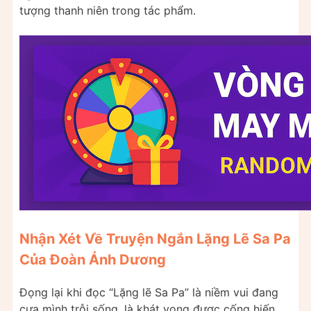
tượng thanh niên trong tác phẩm.
Nhận Xét Về Truyện Ngắn Lặng Lẽ Sa Pa
Của Đoàn Ánh Dương
Đọng lại khi đọc “Lặng lẽ Sa Pa” là niềm vui đang
cựa mình trỗi sống, là khát vọng được cống hiến