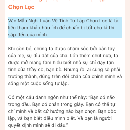
Chọn Lọc
Văn Mẫu Nghị Luận Về Tính Tự Lập Chọn Lọc là tài
liệu tham khảo hữu ích để chuẩn bị tốt cho kì thi
sắp đến của mình.
Khi còn bé, chúng ta được chăm sóc bởi bàn tay
của mẹ, sự dìu dắt của cha. Lớn thêm chút nữa, ta
được mở mang tầm hiểu biết nhờ sự chỉ dạy tận
tình của thầy cô, bạn bè. Nhưng rồi ai cũng sẽ phải
trưởng thành, đứng trên đôi chân của chính mình và
sống một cuộc sống tự lập.
Có một câu danh ngôn như thế này: “Bạn có não
trong đầu. Bạn có chân trong giày. Bạn có thể tự
chỉ mình về bất cứ hướng nào bạn chọn. Bạn độc
lập, và bạn biết điều mình biết. Và bạn là người
quyết định mình sẽ đi đâu.”