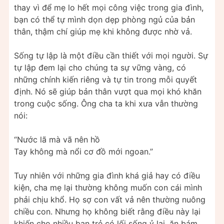
thay vì để mẹ lo hết mọi công việc trong gia đình,
bạn có thể tự mình dọn dẹp phòng ngủ của bản
thân, thậm chí giúp mẹ khi không được nhờ vả.
Sống tự lập là một điều cần thiết với mọi người. Sự
tự lập đem lại cho chúng ta sự vững vàng, có
những chính kiến riêng và tự tin trong mỗi quyết
định. Nó sẽ giúp bản thân vượt qua mọi khó khăn
trong cuộc sống. Ông cha ta khi xưa vẫn thường
nói:
“Nước lã mà vã nên hồ
Tay không mà nổi cơ đồ mới ngoan.”
Tuy nhiên với những gia đình khá giả hay có điều
kiện, cha mẹ lại thường không muốn con cái mình
phải chịu khổ. Họ sợ con vất vả nên thường nuông
chiều con. Nhưng họ không biết rằng điều này lại
khiến cho nhiều bạn trẻ có lối sống ỷ lại, ăn bám