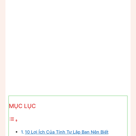
MỤC LỤC
10 Lợi Ích Của Tính Tự Lập Bạn Nên Biết