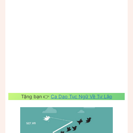
Tặng bạn 👉
Ca Dao Tục Ngữ Về Tự Lập