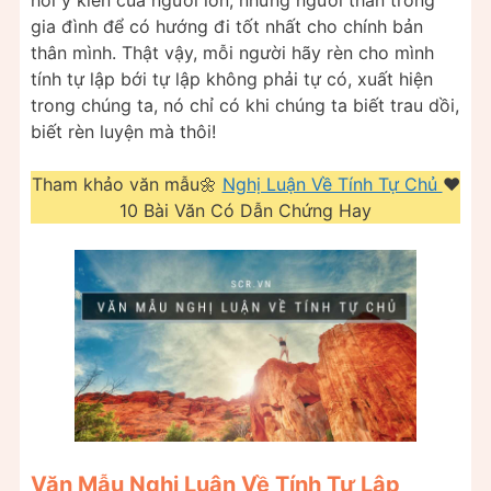
gia đình để có hướng đi tốt nhất cho chính bản
thân mình. Thật vậy, mỗi người hãy rèn cho mình
tính tự lập bới tự lập không phải tự có, xuất hiện
trong chúng ta, nó chỉ có khi chúng ta biết trau dồi,
biết rèn luyện mà thôi!
Tham khảo văn mẫu🌼
Nghị Luận Về Tính Tự Chủ
❤️️
10 Bài Văn Có Dẫn Chứng Hay
Văn Mẫu Nghị Luận Về Tính Tự Lập