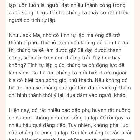
lập luôn luôn là người đạt nhiều thành công trong
cuộc sống. Thực tế cho chúng ta thấy có rất nhiều
người có tính tự lập.
Như Jack Ma, nhờ có tính tự lập mà ông đã trở
thành tỉ phú. Thử hỏi xem nếu không có tính tự lập
thì chúng ta sẽ làm được gì? Sẽ đạt được thành
công, sẽ bước trên con đường trải đầy hoa hay
không? Tính tự lập giúp chúng ta có động lực để
làm việc. Có tự lập, chúng ta mới biết được ngoài
kia có biết bao sóng gió, thử thách. Nếu không có
tự lập, bạn sẽ chẳng bao giờ làm được việc gì thậm
chí hình thành thói ỷ lại, dựa dẫm vào người khác.
Hiện nay, có rất nhiều các bậc phụ huynh rất nuông
chiều con, không cho con sống tự lập để rồi gây ra
nhiều hậu quả đáng tiếc. Tuy nhiên, không phải lúc
nào chúng ta cũng tự lập. Đôi lúc chúng ta vẫn phải
hỏi ý kiến của người lớn, những người thân trong