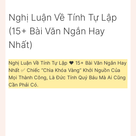
Nghị Luận Về Tính Tự Lập
(15+ Bài Văn Ngắn Hay
Nhất)
Nghị Luận Về Tính Tự Lập ❤️️ 15+ Bài Văn Ngắn Hay
Nhất ✅ Chiếc “Chìa Khóa Vàng” Khởi Nguồn Của
Mọi Thành Công, Là Đức Tính Quý Báu Mà Ai Cũng
Cần Phải Có.