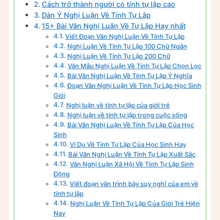
Cách trở thành người có tính tự lập cao
Dàn Ý Nghị Luận Về Tính Tự Lập
15+ Bài Văn Nghị Luận Về Tự Lập Hay nhất
Viết Đoạn Văn Nghị Luận Về Tính Tự Lập
Nghị Luận Về Tính Tự Lập 100 Chữ Ngắn
Nghị Luận Về Tính Tự Lập 200 Chữ
Văn Mẫu Nghị Luận Về Tính Tự Lập Chọn Lọc
Bài Văn Nghị Luận Về Tính Tự Lập Ý Nghĩa
Đoạn Văn Nghị Luận Về Tính Tự Lập Học Sinh
Giỏi
Nghị luận về tính tự lập của giới trẻ
Nghị luận về tính tự lập trong cuộc sống
Bài Văn Nghị Luận Về Tính Tự Lập Của Học
Sinh
Ví Dụ Về Tính Tự Lập Của Học Sinh Hay
Bài Văn Nghị Luận Về Tính Tự Lập Xuất Sắc
Văn Nghị Luận Xã Hội Về Tính Tự Lập Sinh
Động
Viết đoạn văn trình bày suy nghĩ của em về
tính tự lập
Nghị Luận Về Tính Tự Lập Của Giới Trẻ Hiện
Nay