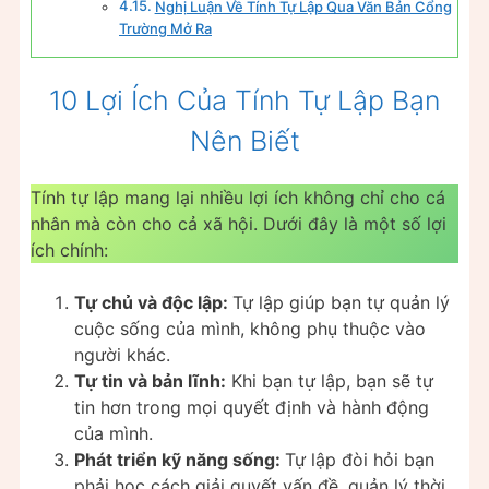
Nghị Luận Về Tính Tự Lập Qua Văn Bản Cổng
Trường Mở Ra
10 Lợi Ích Của Tính Tự Lập Bạn
Nên Biết
Tính tự lập mang lại nhiều lợi ích không chỉ cho cá
nhân mà còn cho cả xã hội. Dưới đây là một số lợi
ích chính:
Tự chủ và độc lập:
Tự lập giúp bạn tự quản lý
cuộc sống của mình, không phụ thuộc vào
người khác.
Tự tin và bản lĩnh:
Khi bạn tự lập, bạn sẽ tự
tin hơn trong mọi quyết định và hành động
của mình.
Phát triển kỹ năng sống:
Tự lập đòi hỏi bạn
phải học cách giải quyết vấn đề, quản lý thời