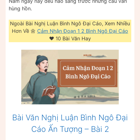
Nam ngày nay đều hào sảng trước những câu văn
hùng hồn.
Ngoài Bài Nghị Luận Bình Ngô Đại Cáo, Xem Nhiều
Hơn Về 🌼
Cảm Nhận Đoạn 1 2 Bình Ngô Đại Cáo
❤️️ 10 Bài Văn Hay
Bài Văn Nghị Luận Bình Ngô Đại
Cáo Ấn Tượng – Bài 2