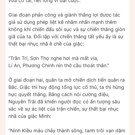
vừa có tài, hết lòng vì đại cuộc.
Giai đoạn phản công và giành thắng lợi được tác
giả sử dụng phép liệt kê nhằm nhấn mạnh thêm
không khí chiến đấu sôi sục và sự chiến thắng giòn
giã của ta. Đối lập với chiến thắng tất yếu ấy là sự
thất bại nhục nhã ê chề của giặc:
“Trần Trí, Sơn Thọ nghe hơi mà mất vía,
Lí An, Phương Chinh nín thở cầu thoát thân.”
Ở giai đoạn hai, quân ta mở chiến dịch tiến quân ra
Bắc. Giặc thì huy động tổng lực cố thủ, ta thì hừng
hực quyết thắng. Bằng cách nói cường điệu,
Nguyễn Trãi đã khiến người đọc có ấn tượng sâu
sắc về sự ác liệt của trận chiến, sự thất bại nhục
nhã của giặc Minh:
“Ninh Kiều máu chảy thành sông, tanh trôi vạn dặm