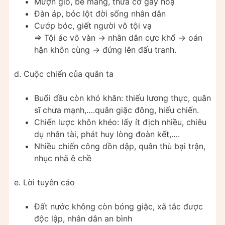
Mượn gió, bẻ măng, thừa cơ gây hoạ
Đàn áp, bóc lột đời sống nhân dân
Cướp bóc, giết người vô tội vạ
=> Tội ác vô vàn → nhân dân cực khổ → oán
hận khôn cùng → đứng lên đấu tranh.
d. Cuộc chiến của quân ta
Buổi đầu còn khó khăn: thiếu lương thực, quân
sĩ chưa mạnh,….quân giặc đông, hiếu chiến.
Chiến lược khôn khéo: lấy ít địch nhiều, chiêu
dụ nhân tài, phát huy lòng đoàn kết,….
Nhiều chiến công dồn dập, quân thù bại trận,
nhục nhã ê chề
e. Lời tuyên cáo
Đất nước không còn bóng giặc, xã tắc được
độc lập, nhân dân an bình