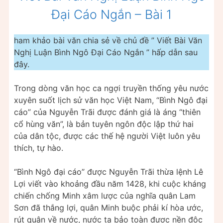
Đại Cáo Ngắn – Bài 1
ham khảo bài văn chia sẻ về chủ đề ” Viết Bài Văn
Nghị Luận Bình Ngô Đại Cáo Ngắn ” hấp dẫn sau
đây.
Trong dòng văn học ca ngợi truyền thống yêu nước
xuyên suốt lịch sử văn học Việt Nam, “Bình Ngô đại
cáo” của Nguyễn Trãi được đánh giá là áng “thiên
cổ hùng văn”, là bản tuyên ngôn độc lập thứ hai
của dân tộc, được các thế hệ người Việt luôn yêu
thích, tự hào.
“Bình Ngô đại cáo” được Nguyễn Trãi thừa lệnh Lê
Lợi viết vào khoảng đầu năm 1428, khi cuộc kháng
chiến chống Minh xâm lược của nghĩa quân Lam
Sơn đã thắng lợi, quân Minh buộc phải kí hòa ước,
rút quân về nước, nước ta bảo toàn được nền độc