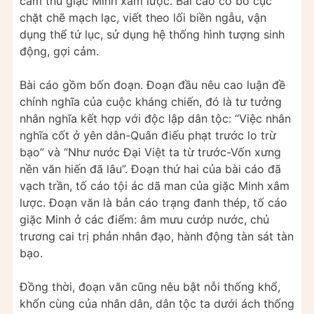
căm thù giặc Minh xâm lược. Bài cáo có bố cục
chặt chẽ mạch lạc, viết theo lối biền ngẫu, vận
dụng thể tứ lục, sử dụng hệ thống hình tượng sinh
động, gợi cảm.
Bài cáo gồm bốn đoạn. Đoạn đầu nêu cao luận đề
chính nghĩa của cuộc kháng chiến, đó là tư tưởng
nhân nghĩa kết hợp với độc lập dân tộc: “Việc nhân
nghĩa cốt ở yên dân-Quân điếu phạt trước lo trừ
bạo” và “Như nước Đại Việt ta từ trước-Vốn xưng
nền văn hiến đã lâu”. Đoạn thứ hai của bài cáo đã
vạch trần, tố cáo tội ác dã man của giặc Minh xâm
lược. Đoạn văn là bản cáo trạng đanh thép, tố cáo
giặc Minh ở các điểm: âm mưu cướp nước, chủ
trương cai trị phản nhân đạo, hành động tàn sát tàn
bạo.
Đồng thời, đoạn văn cũng nêu bật nỗi thống khổ,
khốn cùng của nhân dân, dân tộc ta dưới ách thống