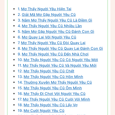
Mơ Thấy Người Yêu Hiện Tại
Giải Mã Mơ Gặp Người Yêu Cũ
Nằm Mơ Thấy Người Yêu Cũ Là Điềm Gì
Mơ Thấy Người Yêu Cũ Nhiều Lần
Nằm Mơ Gặp Người Yêu Cũ Đánh Con Gì
Mơ Quay Lại Với Người Yêu Cũ
Mơ Thấy Người Yêu Cũ Đòi Quay Lại
Mơ Thấy Người Yêu Cũ Quay Lại Đánh Con Gì
Mơ Thấy Người Yêu Cũ Đến Nhà Chơi
Mơ Thấy Người Yêu Cũ Có Người Yêu Mới
Mơ Thấy Người Yêu Cũ Và Người Yêu Mới
Mơ Thấy Người Yêu Cũ Chết
Mơ Thấy Người Yêu Cũ Hôn Mình
Thường Xuyên Mơ Thấy Người Yêu Cũ
Mơ Thấy Người Yêu Cũ Ôm Mình
Mơ Thấy Đi Chơi Với Người Yêu Cũ
Mơ Thấy Người Yêu Cũ Cười Với Mình
Mơ Thấy Người Yêu Cũ Lấy Vợ
Mơ Cưới Người Yêu Cũ