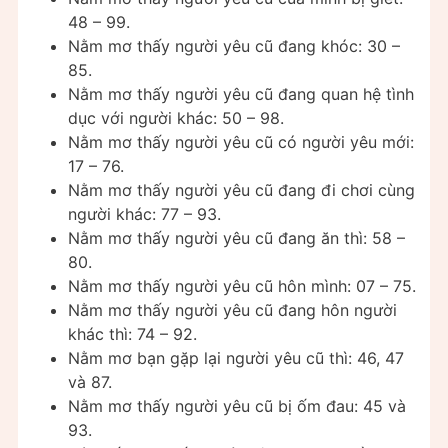
48 – 99.
Nằm mơ thấy người yêu cũ đang khóc: 30 –
85.
Nằm mơ thấy người yêu cũ đang quan hệ tình
dục với người khác: 50 – 98.
Nằm mơ thấy người yêu cũ có người yêu mới:
17 – 76.
Nằm mơ thấy người yêu cũ đang đi chơi cùng
người khác: 77 – 93.
Nằm mơ thấy người yêu cũ đang ăn thì: 58 –
80.
Nằm mơ thấy người yêu cũ hôn mình: 07 – 75.
Nằm mơ thấy người yêu cũ đang hôn người
khác thì: 74 – 92.
Nằm mơ bạn gặp lại người yêu cũ thì: 46, 47
và 87.
Nằm mơ thấy người yêu cũ bị ốm đau: 45 và
93.