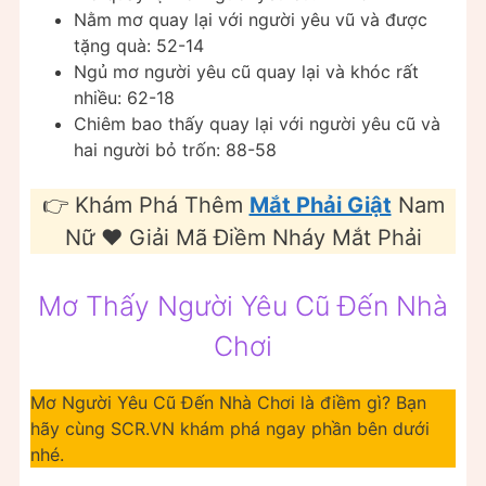
Nằm mơ quay lại với người yêu vũ và được
tặng quà: 52-14
Ngủ mơ người yêu cũ quay lại và khóc rất
nhiều: 62-18
Chiêm bao thấy quay lại với người yêu cũ và
hai người bỏ trốn: 88-58
👉 Khám Phá Thêm
Mắt Phải Giật
Nam
Nữ ❤️ Giải Mã Điềm Nháy Mắt Phải
Mơ Thấy Người Yêu Cũ Đến Nhà
Chơi
Mơ Người Yêu Cũ Đến Nhà Chơi là điềm gì? Bạn
hãy cùng SCR.VN khám phá ngay phần bên dưới
nhé.