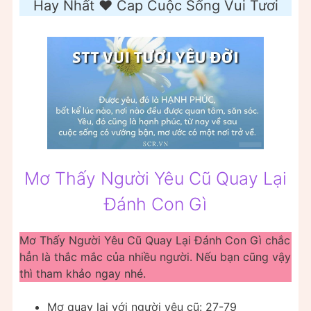
Hay Nhất ❤️ Cap Cuộc Sống Vui Tươi
Mơ Thấy Người Yêu Cũ Quay Lại
Đánh Con Gì
Mơ Thấy Người Yêu Cũ Quay Lại Đánh Con Gì chắc
hẳn là thắc mắc của nhiều người. Nếu bạn cũng vậy
thì tham khảo ngay nhé.
Mơ quay lại với người yêu cũ: 27-79