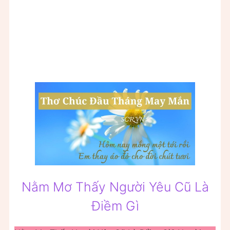
Nằm Mơ Thấy Người Yêu Cũ Là
Điềm Gì