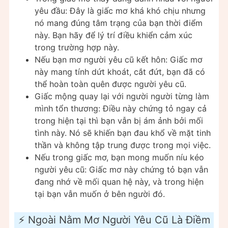
yêu đầu: Đây là giấc mơ khá khó chịu nhưng
nó mang đúng tâm trạng của bạn thời điểm
này. Bạn hãy để lý trí điều khiển cảm xúc
trong trường hợp này.
Nếu bạn mơ người yêu cũ kết hôn: Giấc mơ
này mang tính dứt khoát, cắt đứt, bạn đã có
thể hoàn toàn quên được người yêu cũ.
Giấc mộng quay lại với người người từng làm
mình tổn thương: Điều này chứng tỏ ngay cả
trong hiện tại thì bạn vẫn bị ám ảnh bởi mối
tình này. Nó sẽ khiến bạn đau khổ về mặt tinh
thần và không tập trung được trong mọi việc.
Nếu trong giấc mơ, bạn mong muốn níu kéo
người yêu cũ: Giấc mơ này chứng tỏ bạn vẫn
đang nhớ về mối quan hệ này, và trong hiện
tại bạn vẫn muốn ở bên người đó.
⚡️ Ngoài Nằm Mơ Người Yêu Cũ Là Điềm