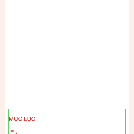
MỤC LỤC