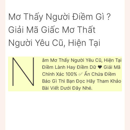
Mơ Thấy Người Điềm Gì ?
Giải Mã Giấc Mơ Thất
Người Yêu Cũ, Hiện Tại
N
ằm Mơ Thấy Người Yêu Cũ, Hiện Tại
Điềm Lành Hay Điềm Dữ ❤️ Giải Mã
Chính Xác 100% ✅ Ẩn Chứa Điềm
Báo Gì Thì Bạn Đọc Hãy Tham Khảo
Bài Viết Dưới Đây Nhé.