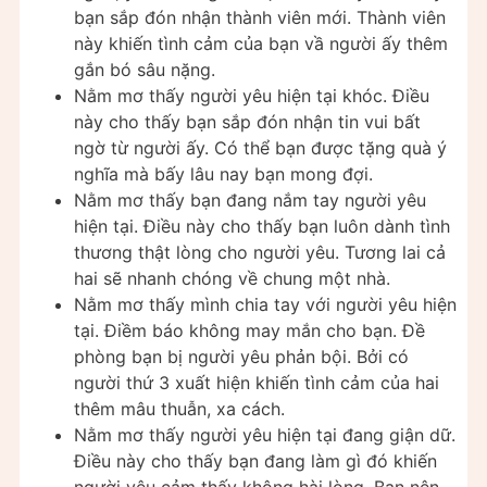
bạn sắp đón nhận thành viên mới. Thành viên
này khiến tình cảm của bạn vầ người ấy thêm
gắn bó sâu nặng.
Nằm mơ thấy người yêu hiện tại khóc. Điều
này cho thấy bạn sắp đón nhận tin vui bất
ngờ từ người ấy. Có thể bạn được tặng quà ý
nghĩa mà bấy lâu nay bạn mong đợi.
Nằm mơ thấy bạn đang nắm tay người yêu
hiện tại. Điều này cho thấy bạn luôn dành tình
thương thật lòng cho người yêu. Tương lai cả
hai sẽ nhanh chóng về chung một nhà.
Nằm mơ thấy mình chia tay với người yêu hiện
tại. Điềm báo không may mắn cho bạn. Đề
phòng bạn bị người yêu phản bội. Bởi có
người thứ 3 xuất hiện khiến tình cảm của hai
thêm mâu thuẫn, xa cách.
Nằm mơ thấy người yêu hiện tại đang giận dữ.
Điều này cho thấy bạn đang làm gì đó khiến
người yêu cảm thấy không hài lòng. Bạn nên