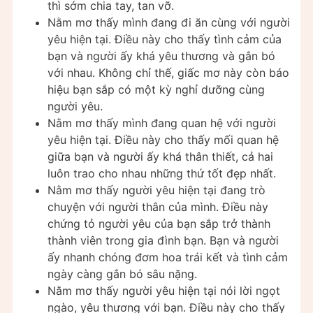
thì sớm chia tay, tan vỡ.
Nằm mơ thấy mình đang đi ăn cùng với người
yêu hiện tại. Điều này cho thấy tình cảm của
bạn và người ấy khá yêu thương và gắn bó
với nhau. Không chỉ thế, giấc mơ này còn báo
hiệu bạn sắp có một kỳ nghỉ dưỡng cùng
người yêu.
Nằm mơ thấy mình đang quan hệ với người
yêu hiện tại. Điều này cho thấy mối quan hệ
giữa bạn và người ấy khá thân thiết, cả hai
luôn trao cho nhau những thứ tốt đẹp nhất.
Nằm mơ thấy người yêu hiện tại đang trò
chuyện với người thân của mình. Điều này
chứng tỏ người yêu của bạn sắp trở thành
thành viên trong gia đình bạn. Bạn và người
ấy nhanh chóng đơm hoa trái kết và tình cảm
ngày càng gắn bó sâu nặng.
Nằm mơ thấy người yêu hiện tại nói lời ngọt
ngào, yêu thương với bạn. Điều này cho thấy